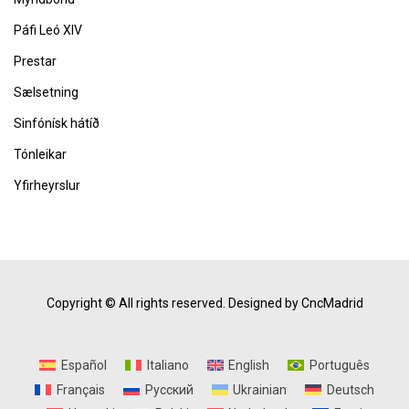
Páfi Leó XIV
Prestar
Sælsetning
Sinfónísk hátíð
Tónleikar
Yfirheyrslur
Copyright © All rights reserved.
Designed by CncMadrid
Español
Italiano
English
Português
Français
Русский
Ukrainian
Deutsch