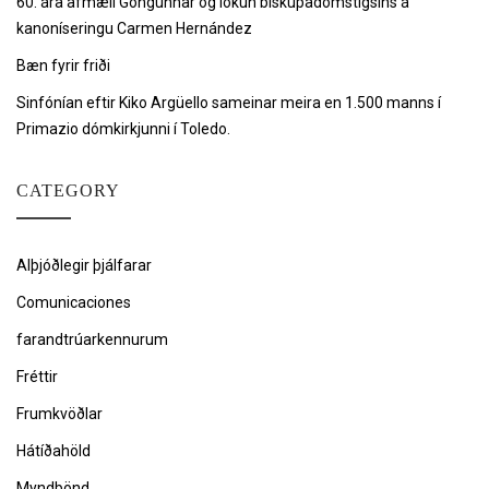
60. ára afmæli Göngunnar og lokun biskupadómstigsins á
kanoníseringu Carmen Hernández
Bæn fyrir friði
Sinfónían eftir Kiko Argüello sameinar meira en 1.500 manns í
Primazio dómkirkjunni í Toledo.
CATEGORY
Alþjóðlegir þjálfarar
Comunicaciones
farandtrúarkennurum
Fréttir
Frumkvöðlar
Hátíðahöld
Myndbönd