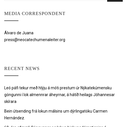
MEDIA CORRESPONDENT
Álvaro de Juana
press@neocatechumenaleiter.org
RECENT NEWS
Leó páfi tekur með hlýju á móti prestum úr Nýkatekúmensku
göngunni í lok almennrar áheyrnar, á hátíð heilags Jóhannesar
skírara
Bein útsending frá lokun málsins um dýrlingatöku Carmen
Hernández.