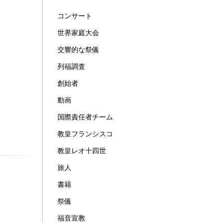
コンサート
世界家庭大会
交響的な祭儀
列福調査
創始者
動画
国際責任者チーム
教皇フランシスコ
教皇レオ十四世
旅人
書籍
祭儀
福音宣教