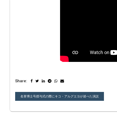
Share:
投
名誉博士号授与式の際にキコ・アルグエヨが述べた演説
稿
ナ
ビ