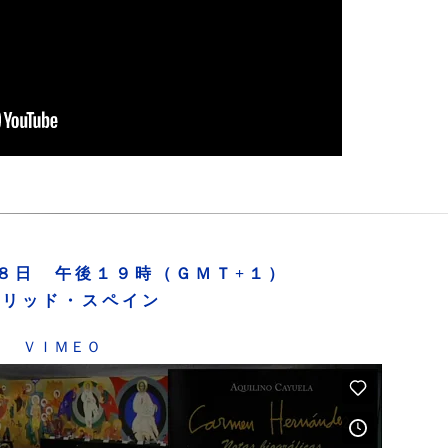
８日 午後１９時（ＧＭＴ+１）
ドリッド・スペイン
ＶＩＭＥＯ