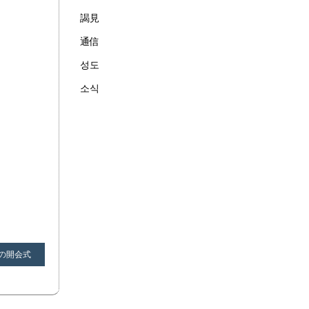
謁見
通信
성도
소식
の開会式