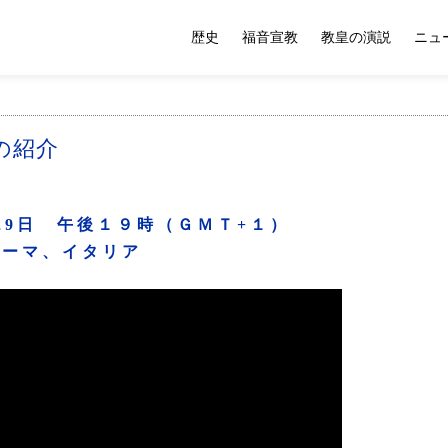
歴史
福音宣教
教皇の演説
ニュ
の紹介
29日 午後１９時（ＧＭＴ+１）
ローマ、イタリア