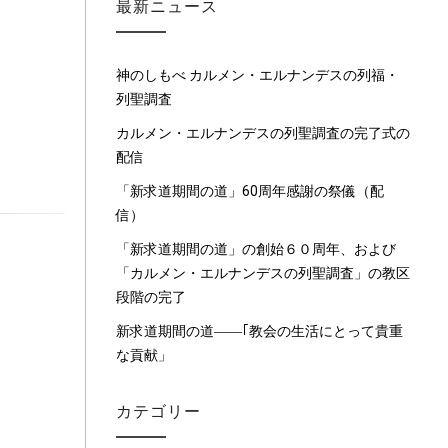
最新ニュース
神のしもべ カルメン・エルナンデスの列福・
列聖調査
カルメン・エルナンデスの列聖調査の完了式の
配信
「新求道期間の道」60周年感謝の祭儀（配
信）
「新求道期間の道」の創始６０周年、および
「カルメン・エルナンデスの列聖調査」の教区
段階の完了
新求道期間の道――｢教会の生活にとって貴重
な貢献」
カテゴリー