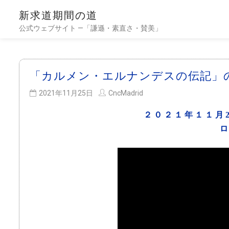
新求道期間の道
公式ウェブサイト —「謙遜・素直さ・賛美」
「カルメン・エルナンデスの伝記」
2021年11月25日
CncMadrid
２０２１年１１月