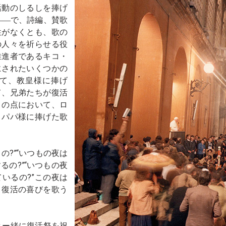
活動のしるしを捧げ
――で、詩編、賛歌
性がなくとも、歌の
の人々を祈らせる役
推進者であるキコ・
にされたいくつかの
て、教皇様に捧げ
て、兄弟たちが復活
この点において、ロ
、パパ様に捧げた歌
?”“いつもの夜は
るの?”“いつもの夜
いるの?”この夜は
、復活の喜びを歌う
とー緒に復活祭を祝