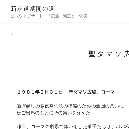
新求道期間の道
公式ウェブサイト —「謙遜・素直さ・賛美」
聖ダマソ
１９８１年３月３１日 聖ダマソ広場、ローマ
過ぎ越しの徹夜祭の歌の準備のための全国の集いに、
様ご出席のもとにその集いを終えた。
昨日、ローマの劇場で集いをした歌手たちは、パパ