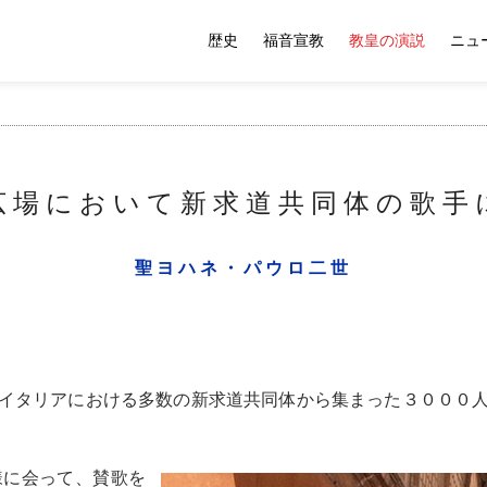
歴史
福音宣教
教皇の演説
ニュ
広場において新求道共同体の歌手
聖ヨハネ・パウロ二世
イタリアにおける多数の新求道共同体から集まった３０００
様に会って、賛歌を