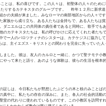
ることは、私の喜びです。この人々は、初聖体の人々のために
したりするカテキスタのグループです。 昨年１２月に新求道
組かの夫婦が来ました。みなローマの南部地区からの人々で
った家族から成り立ち、ある人たちは金持ちで、ある人たちは
。ダニエルはこの共同体の責任者であると同時に、歌手でも
他のカテキスタたちは、私の呼びかけに応えてくれた者たち
中でー人のパロツティナのシスターは、カテケジスに協力し
らは、主イエズス・キリストとの関わりを完全に失っていた人
しました。彼は、友人のカルロとー緒に、かつて聖テモテ小
にやって来たと語り、あのような体験は、彼らの生活を根本
の証しは、今日私たちが黙想したぶどうの木と枝のみことば
の真中に、私たちの存在の深みに、また、各人の社会的活動
聖堂の代わりに使われているものです。この小教区を訪問す
れにもかかわらず教会は既に建てられている。