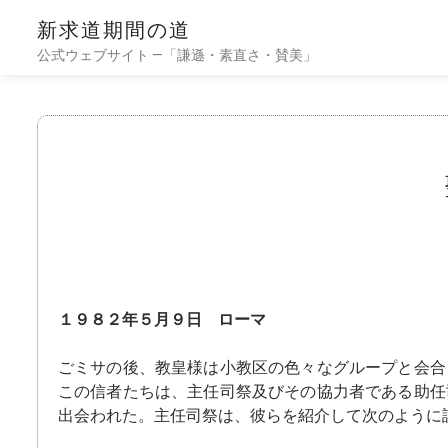
新求道期間の道
公式ウェブサイト —「謙遜・素直さ・賛美」
１９８２年５月９日 ローマ
ごミサの後、教皇様は小教区の色々なグループと会合
この信者たちは、主任司祭及びその協力者である助任
出会われた。主任司祭は、彼らを紹介して次のように