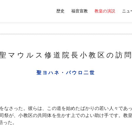
歴史
福音宣教
教皇の演説
ニュ
聖マウルス修道院長小教区の訪
聖ヨハネ・パウロ二世
をなさった。彼らは、この道を始めたばかりの若い人々であ
司祭が、小教区の共同体を生かす上でのよい助け手です。教
語った。