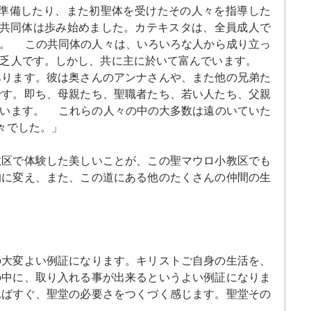
準備したり、また初聖体を受けたその人々を指導した
共同体は歩み始めました。カテキスタは、全員成人で
す。 この共同体の人々は、いろいろな人から成り立っ
貧乏人です。しかし、共に主に於いて富んでいます。
あります。彼は奥さんのアンナさんや、また他の兄弟た
です。即ち、母親たち、聖職者たち、若い人たち、父親
ています。 これらの人々の中の大多数は遠のいていた
々でした。」
教区で体験した美しいことが、この聖マウロ小教区でも
的に変え、また、この道にある他のたくさんの仲間の生
の大変よい例証になります。キリストご自身の生活を、
の中に、取り入れる事が出来るというよい例証になりま
ればすぐ、聖堂の必要さをつくづく感じます。聖堂その