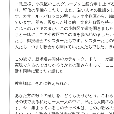
「教皇様、小教区のこのグループをご紹介申し上げ
り、堅信の準備をしたり、また、若い人々の世話を
す。カサ・ル・パロッコの聖テモテオ小数区から、幾
ています。即ち、異なった社会的、文化的背景を持
これらのカテキスタが、この小教区で道を開きました
ちとー緒に、この小教区でこの道を歩み始めました。
たち、御摂理会のシスターたちです。シスターたちの
人たち、つまり教会から離れていた人たちでした。彼
この後で、新求道共同体のカテキスタ、ドミニコが話
実現できるのではなかろうかとの望みをもって、ここ
活も同時に変えたと話した。
教皇様は、それに答えられた。
あなた方の数々の証しを、どうもありがとう。これら
その枝である私たち一人一人の中に、私たち人間の心
す。今、集まっているこのチャペルは、この小教区の
もの、つまり教会の建物は未だ出来ていませんが、そ