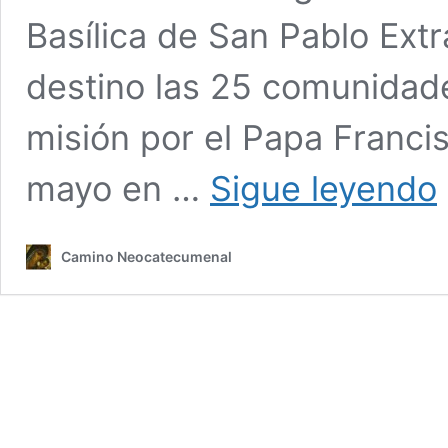
Basílica de San Pablo Ext
destino las 25 comunidad
misión por el Papa Franci
L
mayo en …
Sigue leyendo
2
c
q
Camino Neocatecumenal
el
P
F
e
e
m
el
5
d
m