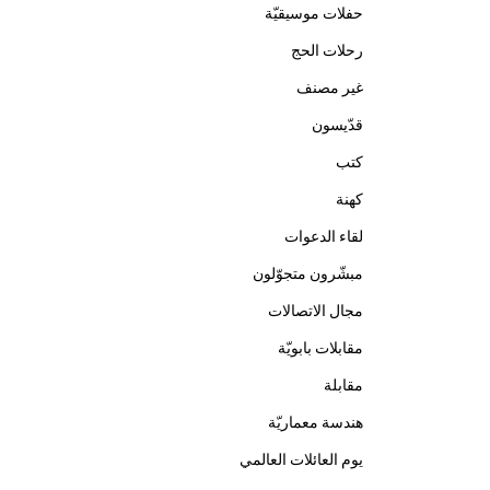
حفلات موسيقيّة
رحلات الحج
غير مصنف
قدّيسون
كتب
كهنة
لقاء الدعوات
مبشّرون متجوّلون
مجال الاتصالات
مقابلات بابويّة
مقابلة
هندسة معماريّة
يوم العائلات العالمي