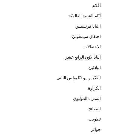
أفلام
أيّام الشبية العالميّة
االبابا فرنسيس
احتفال سيمفونيّ
الاحتفالات
البابا لاوُن الرابع عشر
البادئين
القدّيس يوحنّا بولس الثاني
الكرازة
المدراء الدوليون
النصائح
تطويب
جوائز