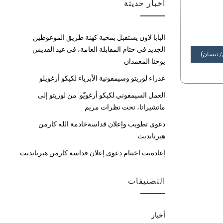
أخبار حديثة
البابا لاون يستقبل بمحبة كهنة طريق الموعوظين
الجديد في ختام المقابلة العامة، في عيد القديس
يوحنا المعمدان
عذراء لوريتو وسيمفونية الأبرياء لكيكو أرغويلو
العمل السيمفوني لكيكو أرغويّو: من لوريتو إلى
ماتشيراتا، تحت نظرات مريم
دعوى تطويب وإعلان قداسةخادمة الله كارمن
هيرنانديث
إعادةبث اختتام دعوى إعلان قداسة كارمن هيرنانديث
التصنيفات
أخبار