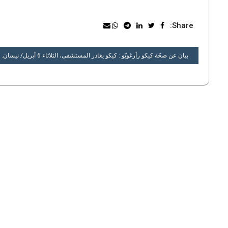
Share:
تصفّح
بيان عن صحّة كيكو رأرغويّو : كيكو يغادر المستشفى، الثلاثاء 6 أبريل/ نيسان.
المقالات