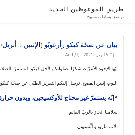
طريق الموعوظين الجديد
تواضع، بساطة، تسبيح
بيان عن صحّة كيكو رأرغويّو (الإثنين 5 أبريل/ نيسان)
5 أبريل، 2021
AdJ
إيّها الإخوة الأعزّاء، شكرًا لصلواتكم لأجل كيكو، لِنستمرّ بالصلاة
اليوم، إثنين الفصح، نرسل إليكم التقرير الطبّي عن صحّة كيكو، وا
“إنّه يستمرّ غير محتاج للأوكسيجين، وبدون حرارة
سلامنا الحارّ بالربّ القائم
الأب ماريو و أثِّنسيون