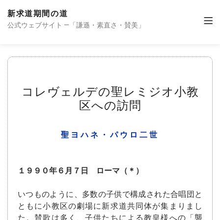
新求道期間の道
公式ウェブサイト —「謙遜・素直さ・賛美」
コレヴェルデの聖レミジオ小教
区への訪問
聖ヨハネ・パウロ二世
１９９０年６月７日 ローマ（＊）
いつものように、多数の子供で構成された合唱団と
ともに小教区の劇場に新求道共同体が集まりまし
た。賛歌は多く、子供たちによる教皇様への「襲