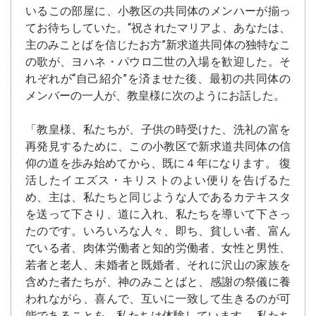
いるこの部屋に、小教区の共同体のメンハーが揃っ
てお待ちしていた。“祝されたマリアよ、あなたは、
主のみことばを信じたお方”新求道共同体の独特なこ
の歌が、ヨハネ・パウロ二世の入場を歓迎した。そ
れぞれが“自己紹介”を済ませた後、最初の共同体の
メンバーの一人が、教皇様に次のようにお話した。
「教皇様、私たちが、子供の時受けた、洗礼の富を
再発見するために、この小教区で新求道共同体の信
仰の道を歩み始めてから、既に４年になります。 復
活したイエズス・キリストのよい便りを告げるた
め、主は、私たちと同じような人であるカテキスタ
を送って下さり、道に入れ、私たちを導いて下さっ
たのです。いろいろな人々、即ち、貧しい者、富ん
でいる者、肉体労働者と知的労働者、女性と男性、
若者と老人、未婚者と既婚者、それに沢山の家族を
含めた者たちが、神のみことばと、感謝の祭儀に養
われながら、喜んで、互いに一致して生きるのが可
能であることを、私たちは体験しています。 私たち