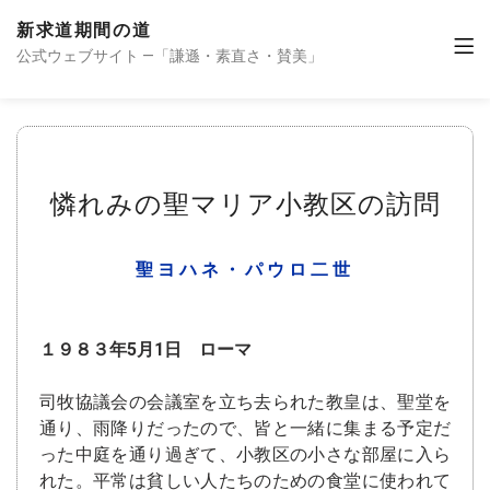
新求道期間の道
公式ウェブサイト —「謙遜・素直さ・賛美」
憐れみの聖マリア小教区の訪問
聖ヨハネ・パウロ二世
１９８３年5月1日 ローマ
司牧協議会の会議室を立ち去られた教皇は、聖堂を
通り、雨降りだったので、皆と一緒に集まる予定だ
った中庭を通り過ぎて、小教区の小さな部屋に入ら
れた。平常は貧しい人たちのための食堂に使われて