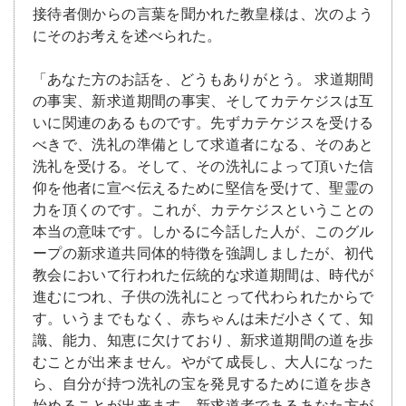
接待者側からの言葉を聞かれた教皇様は、次のよう
にそのお考えを述べられた。
「あなた方のお話を、どうもありがとう。 求道期間
の事実、新求道期間の事実、そしてカテケジスは互
いに関連のあるものです。先ずカテケジスを受ける
べきで、洗礼の準備として求道者になる、そのあと
洗礼を受ける。そして、その洗礼によって頂いた信
仰を他者に宣べ伝えるために堅信を受けて、聖霊の
力を頂くのです。これが、カテケジスということの
本当の意味です。しかるに今話した人が、このグル
ープの新求道共同体的特徴を強調しましたが、初代
教会において行われた伝統的な求道期間は、時代が
進むにつれ、子供の洗礼にとって代わられたからで
す。いうまでもなく、赤ちゃんは未だ小さくて、知
識、能力、知恵に欠けており、新求道期間の道を歩
むことが出来ません。やがて成長し、大人になった
ら、自分が持つ洗礼の宝を発見するために道を歩き
始めることが出来ます。新求道者であるあなた方が