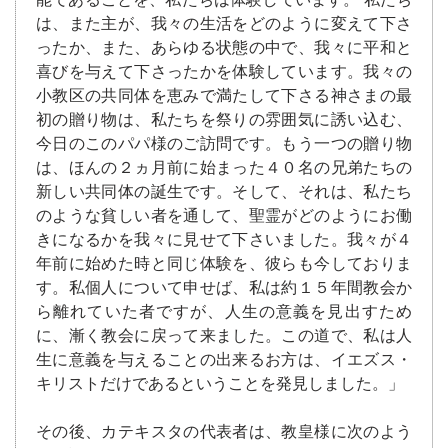
は、また主が、我々の生活をどのように変えて下さ
ったか、また、あらゆる状態の中で、我々に平和と
喜びを与えて下さったかを体験しています。我々の
小教区の共同体を恵みで満たして下さる神さまの最
初の贈り物は、私たちを祭りの雰囲気に誘い込む、
今日のこのパパ様のご訪問です。もう一つの贈り物
は、ほんの２ヵ月前に始まった４０名の兄弟たちの
新しい共同体の誕生です。そして、それは、私たち
のような貧しい者を通して、聖霊がどのようにお働
きになるかを我々に見せて下さいました。我々が４
年前に始めた時と同じ体験を、彼らも今しておりま
す。私個人について申せば、私は約１５年間教会か
ら離れていた者ですが、人生の意義を見出すため
に、漸く教会に戻って来ました。この道で、私は人
生に意義を与えることの出来るお方は、イエズス・
キリストだけであるということを発見しました。」
その後、カテキスタの代表者は、教皇様に次のよう