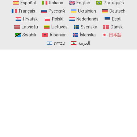
Español
Italiano
English
Português
Français
Русский
Ukrainian
Deutsch
Hrvatski
Polski
Nederlands
Eesti
Latviešu
Lietuvos
Svenska
Dansk
Swahili
Albanian
Íslenska
日本語
العربية
עברית