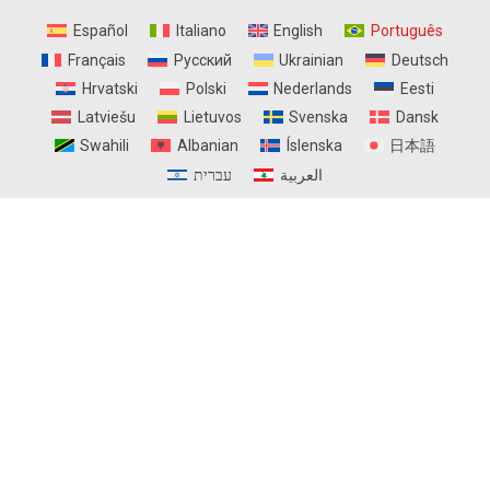
Español
Italiano
English
Português
Français
Русский
Ukrainian
Deutsch
Hrvatski
Polski
Nederlands
Eesti
Latviešu
Lietuvos
Svenska
Dansk
Swahili
Albanian
Íslenska
日本語
العربية
עברית