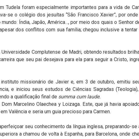
m Tudela foram especialmente importantes para a vida de Car
ava-se o colégio dos jesuítas “São Francisco Xavier”, por on
o mundo: Índia, Japão, América…, por meio dos quais o Senhor 
pesar dos conflitos com sua família; chegou inclusive a tentar 
 Universidade Complutense de Madri, obtendo resultados brilh
rreira que seu pai desejava para ela para seguir a Cristo, ing
instituto missionário de Javier e, em 3 de outubro, emitiu 
ncia, e iniciou seus estudos de Ciências Sagradas (Teologia
ndo a qualificação final de
summa cum laude.
 Dom Marcelino Olaechea y Loizaga. Este, que já havia apoiad
 em Valência e seria um guia precioso para Carmen.
aperfeiçoar seu conhecimento da língua inglesa, preparando-se 
uperiora a chamou de volta à Espanha, para Barcelona, onde che