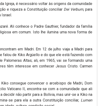
da Igreja, é necessário voltar às origens da comunidade
ção e riqueza a Constituição conciliar
Dei Verbum
, para
 Israel.
aré. Ali conhece o Padre Gauthier, fundador da família
ligiosa em comum. Isto lhe ilumina uma nova forma de
ncontram em Madri. Em 12 de julho viaja a Madri para
lhe falou de Kiko Argüello e do que ele está fazendo com
e Palomeras Altas; ali, em 1965, vai se formando uma
res têm interesse em conhecer Jesus Cristo. Carmen
. Kiko consegue convencer o arcebispo de Madri, Dom
cilio Vaticano II, encontra-se com a comunidade que ali
decidir não partir para a Bolívia, mas unir-se a Kiko na
na-se para ela a outra Constituição conciliar,
Lumen
em idade, cultura, condição social…