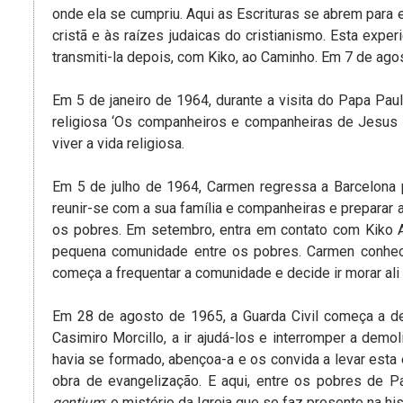
onde ela se cumpriu. Aqui as Escrituras se abrem para 
cristã e às raízes judaicas do cristianismo. Esta expe
transmiti-la depois, com Kiko, ao Caminho. Em 7 de ago
Em 5 de janeiro de 1964, durante a visita do Papa Pau
religiosa ‘Os companheiros e companheiras de Jesus 
viver a vida religiosa.
Em 5 de julho de 1964, Carmen regressa a Barcelona 
reunir-se com a sua família e companheiras e preparar a
os pobres. Em setembro, entra em contato com Kiko A
pequena comunidade entre os pobres. Carmen conhec
começa a frequentar a comunidade e decide ir morar ali 
Em 28 de agosto de 1965, a Guarda Civil começa a d
Casimiro Morcillo, a ir ajudá-los e interromper a demo
havia se formado, abençoa-a e os convida a levar esta e
obra de evangelização. E aqui, entre os pobres de Pa
gentium
: o mistério da Igreja que se faz presente na h