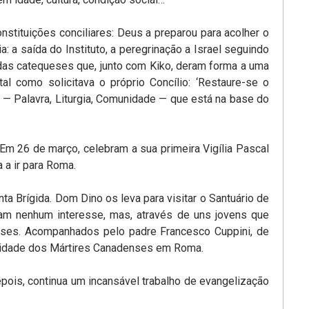
tituições conciliares: Deus a preparou para acolher o
: a saída do Instituto, a peregrinação a Israel seguindo
das catequeses que, junto com Kiko, deram forma a uma
al como solicitava o próprio Concílio: ‘Restaure-se o
é’ — Palavra, Liturgia, Comunidade — que está na base do
m 26 de março, celebram a sua primeira Vigília Pascal
a ir para Roma.
a Brígida. Dom Dino os leva para visitar o Santuário de
am nenhum interesse, mas, através de uns jovens que
nses. Acompanhados pelo padre Francesco Cuppini, de
unidade dos Mártires Canadenses em Roma.
epois, continua um incansável trabalho de evangelização