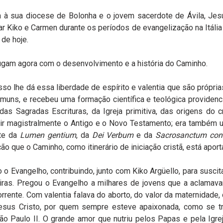
 à sua diocese de Bolonha e o jovem sacerdote de Ávila, Jes
 Kiko e Carmen durante os períodos de evangelização na Itália
de hoje.
ugam agora com o desenvolvimento e a história do Caminho.
sso lhe dá essa liberdade de espírito e valentia que são própri
muns, e recebeu uma formação científica e teológica providenc
s Sagradas Escrituras, da Igreja primitiva, das origens do c
ir magistralmente o Antigo e o Novo Testamento; era também 
nte da
Lumen gentium
, da
Dei Verbum
e da
Sacrosanctum con
o que o Caminho, como itinerário de iniciação cristã, está aporta
 Evangelho, contribuindo, junto com Kiko Argüello, para suscita
teiras. Pregou o Evangelho a milhares de jovens que a aclama
corrente. Com valentia falava do aborto, do valor da maternidade
sus Cristo, por quem sempre esteve apaixonada, como se tr
Paulo II. O grande amor que nutriu pelos Papas e pela Igrej