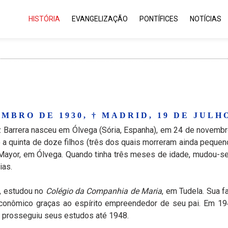
HISTÓRIA
EVANGELIZAÇÃO
PONTÍFICES
NOTÍCIAS
MBRO DE 1930, † MADRID, 19 DE JULHO
Barrera nasceu em Ólvega (Sória, Espanha), em 24 de novembro 
o a quinta de doze filhos (três dos quais morreram ainda pequen
 Mayor, em Ólvega. Quando tinha três meses de idade, mudou-se 
ias.
, estudou no
Colégio da Companhia de Maria
, em Tudela. Sua 
onômico graças ao espírito empreendedor de seu pai. Em 194
 prosseguiu seus estudos até 1948.