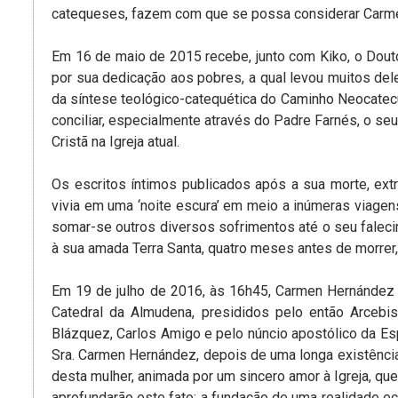
catequeses, fazem com que se possa considerar Carme
Em 16 de maio de 2015 recebe, junto com Kiko, o Dou
por sua dedicação aos pobres, a qual levou muitos del
da síntese teológico-catequética do Caminho Neocatec
conciliar, especialmente através do Padre Farnés, o seu
Cristã na Igreja atual.
Os escritos íntimos publicados após a sua morte, ext
vivia em uma ‘noite escura’ em meio a inúmeras viagen
somar-se outros diversos sofrimentos até o seu falecim
à sua amada Terra Santa, quatro meses antes de morrer
Em 19 de julho de 2016, às 16h45, Carmen Hernández 
Catedral da Almudena, presididos pelo então Arcebi
Blázquez, Carlos Amigo e pelo núncio apostólico da E
Sra. Carmen Hernández, depois de uma longa existênci
desta mulher, animada por um sincero amor à Igreja, qu
aprofundarão este fato: a fundação de uma realidade e