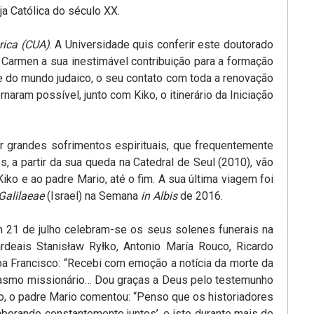
 Católica do século XX.
rica (CUA)
. A Universidade quis conferir este doutorado
 Carmen a sua inestimável contribuição para a formação
 do mundo judaico, o seu contato com toda a renovação
aram possível, junto com Kiko, o itinerário da Iniciação
r grandes sofrimentos espirituais, que frequentemente
 a partir da sua queda na Catedral de Seul (2010), vão
ko e ao padre Mario, até o fim. A sua última viagem foi
alilaeae
(Israel) na Semana
in Albis
de 2016.
 21 de julho celebram-se os seus solenes funerais na
deais Stanisław Ryłko, Antonio María Rouco, Ricardo
a Francisco: “Recebi com emoção a notícia da morte da
siasmo missionário… Dou graças a Deus pelo testemunho
ão, o padre Mario comentou: “Penso que os historiadores
borando constantemente juntos’, e isto durante mais de