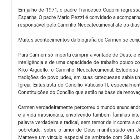
Em julho de 1971, o padre Francesco Cuppini regressa
Espanha. O padre Mario Pezzi é convidado a acompanhar
responsável pelo Caminho Neocatecumenal até os dias 
Muitos acontecimentos da biografia de Carmen se conj
Para Carmen só importa cumprir a vontade de Deus, e i
inteligência e de uma capacidade de trabalho pouco co
Kiko Argüello: o Caminho Neocatecumenal. Estudiosa da
tradições do povo judeu, em suas catequeses sabia un
Igreja. Entusiasta do Concílio Vaticano II, especialme
Constituições do Concílio que estão na base da renovaçã
Carmen verdadeiramente percorreu o mundo anunciando o
e à vida missionária, envolvendo também famílias in
palavra verdadeira e radical, sem temor de ir contra a 
sobretudo, sobre o amor de Deus manifestado em Je
Manteve um vínculo especial de amizade com São João 