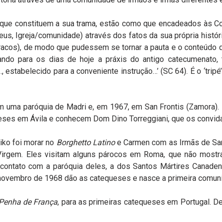
que constituem a sua trama, estão como que encadeados às Cons
s, Igreja/comunidade) através dos fatos da sua própria história
acos), de modo que pudessem se tornar a pauta e o conteúdo 
ndo para os dias de hoje a práxis do antigo catecumenato, t
 estabelecido para a conveniente instrução…’ (SC 64). É o ‘trip
ma paróquia de Madri e, em 1967, em San Frontis (Zamora). E
ses em Ávila e conhecem Dom Dino Torreggiani, que os convida 
iko foi morar no
Borghetto Latino
e Carmen com as Irmãs de Sant
Virgem. Eles visitam alguns párocos em Roma, que não mostr
 contato com a paróquia deles, a dos Santos Mártires Canade
e novembro de 1968 dão as catequeses e nasce a primeira com
Penha de França
, para as primeiras catequeses em Portugal. D