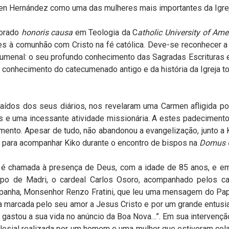
n Hernández como uma das mulheres mais importantes da Igreja
torado
honoris causa
em Teologia da C
atholic University of Ame
es à comunhão com Cristo na fé católica. Deve-se reconhecer a
umenal: o seu profundo conhecimento das Sagradas Escrituras e
 conhecimento do catecumenado antigo e da história da Igreja torn
raídos dos seus diários, nos revelaram uma Carmen afligida po
s e uma incessante atividade missionária. A estes padecimentos,
ento. Apesar de tudo, não abandonou a evangelização, junto a Ki
, para acompanhar Kiko durante o encontro de bispos na
Domus G
é chamada à presença de Deus, com a idade de 85 anos, e em
spo de Madri, o cardeal Carlos Osoro, acompanhado pelos car
spanha, Monsenhor Renzo Fratini, que leu uma mensagem do Pap
a marcada pelo seu amor a Jesus Cristo e por um grande entu
e gastou a sua vida no anúncio da Boa Nova…”. Em sua intervenç
clesial realizada por um homem e uma mulher que estiveram cola