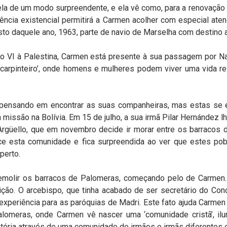
ela de um modo surpreendente, e ela vê como, para a renovação 
riência existencial permitirá a Carmen acolher com especial aten
sto daquele ano, 1963, parte de navio de Marselha com destino a
lo VI à Palestina, Carmen está presente à sua passagem por Naz
carpinteiro’, onde homens e mulheres podem viver uma vida re
pensando em encontrar as suas companheiras, mas estas se e
 missão na Bolívia. Em 15 de julho, a sua irmã Pilar Hernández 
rgüello, que em novembro decide ir morar entre os barracos d
e esta comunidade e fica surpreendida ao ver que estes pob
perto.
emolir os barracos de Palomeras, começando pelo de Carmen
lição. O arcebispo, que tinha acabado de ser secretário do Con
xperiência para as paróquias de Madri. Este fato ajuda Carmen a 
lomeras, onde Carmen vê nascer uma ‘comunidade cristã’, ilumi
istória através de uma comunidade de irmãos e irmãs diferentes 