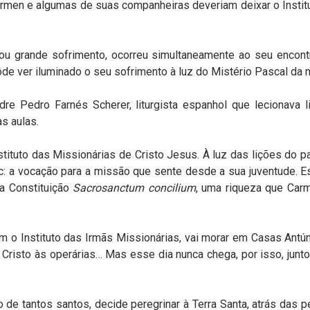
rmen e algumas de suas companheiras deveriam deixar o Institut
sou grande sofrimento, ocorreu simultaneamente ao seu encon
ôde ver iluminado o seu sofrimento à luz do Mistério Pascal da 
re Pedro Farnés Scherer, liturgista espanhol que lecionava 
s aulas.
ituto das Missionárias de Cristo Jesus. À luz das lições do p
 a vocação para a missão que sente desde a sua juventude. Es
da Constituição
Sacrosanctum concilium
, uma riqueza que Car
 o Instituto das Irmãs Missionárias, vai morar em Casas Antún
 Cristo às operárias… Mas esse dia nunca chega, por isso, jun
 de tantos santos, decide peregrinar à Terra Santa, atrás das