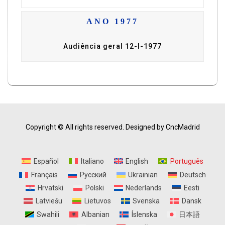
ANO 1977
Audiência geral 12-I-1977
Copyright © All rights reserved.
Designed by CncMadrid
Español
Italiano
English
Português
Français
Русский
Ukrainian
Deutsch
Hrvatski
Polski
Nederlands
Eesti
Latviešu
Lietuvos
Svenska
Dansk
Swahili
Albanian
Íslenska
日本語