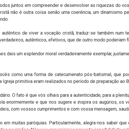
dos juntos em compreender e desenvolver as riquezas do vos
cristã não é outra coisa senão uma coerência, um dinamismo p
undo.
 autêntico de viver a vocação cristã, traduz-se também num t
erdadeiros, autênticos, efetivos, que de outro modo poderiam f
es dais um esplendor moral verdadeiramente exemplar, justamen
vocês como uma forma de catecumenato pós-batismal, que pod
Igreja primitiva eram realizados no período de preparação ao B
ário. O fato é que vós olhais para a autenticidade, para a plenitu
ola enormemente e que nos sugere e inspira os augúrios, os 
odeis, com vossos cumprimentos e com vossa mensagem, sauda
o em muitas paróquias. Particularmente, alegra-nos saber que