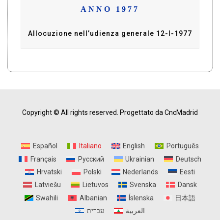
ANNO 1977
Allocuzione nell’udienza generale 12-I-1977
Copyright © All rights reserved.
Progettato da CncMadrid
Español
Italiano
English
Português
Français
Русский
Ukrainian
Deutsch
Hrvatski
Polski
Nederlands
Eesti
Latviešu
Lietuvos
Svenska
Dansk
Swahili
Albanian
Íslenska
日本語
العربية
עברית