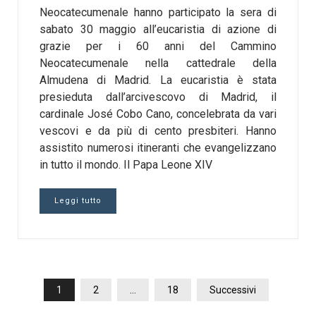
Neocatecumenale hanno participato la sera di
sabato 30 maggio all’eucaristia di azione di
grazie per i 60 anni del Cammino
Neocatecumenale nella cattedrale della
Almudena di Madrid. La eucaristia è stata
presieduta dall’arcivescovo di Madrid, il
cardinale José Cobo Cano, concelebrata da vari
vescovi e da più di cento presbiteri. Hanno
assistito numerosi itineranti che evangelizzano
in tutto il mondo. Il Papa Leone XIV
Leggi tutto
PAGINAZIONE
1
2
…
18
Successivi
DEGLI