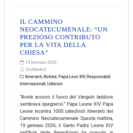
IL CAMMINO
NEOCATECUMENALE: “UN
PREZIOSO CONTRIBUTO
PER LA VITA DELLA
CHIESA”
19 Gennaio 2026
CncMadrid
Itineranti
,
Notizie
,
Papa Leon XIV
,
Responsabili
Internazionali
,
Udienze
“Avete acceso il fuoco del Vangelo laddove
sembrava spegnersi.” Papa Leone XIV Papa
Leone incontra 1000 catechisti itineranti del
Cammino Neocatecumenale Questa mattina,
19 gennaio 2026, il Santo Padre Leone XIV
nell’Aula delle Benedizioni ha ricevuto in