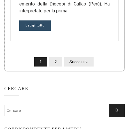
emerito della Diocesi di Callao (Perù). Ha
interpretato per la prima
Leggi tutto
PAGINAZIONE
1
2
Successivi
DEGLI
ARTICOLI
CERCARE
Cercare:
Ricerca