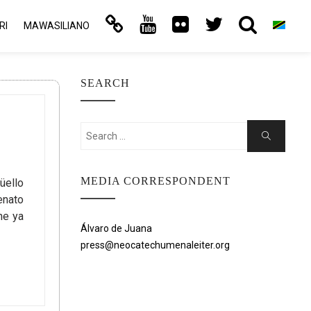
RI
MAWASILIANO
SEARCH
Search
Search
for:
MEDIA CORRESPONDENT
üello
enato
he ya
Álvaro de Juana
press@neocatechumenaleiter.org