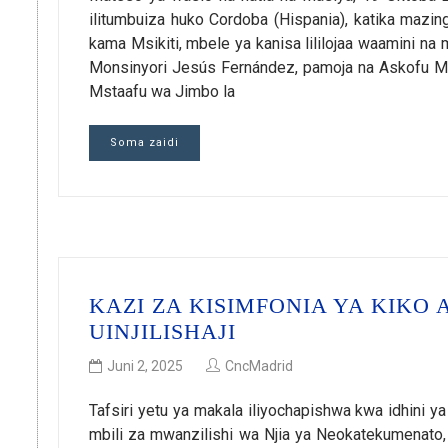
ilitumbuiza huko Cordoba (Hispania), katika mazin
kama Msikiti, mbele ya kanisa lililojaa waamini n
Monsinyori Jesús Fernández, pamoja na Askofu Ms
Mstaafu wa Jimbo la
Soma zaidi
KAZI ZA KISIMFONIA YA KIKO 
UINJILISHAJI
Juni 2, 2025
CncMadrid
Tafsiri yetu ya makala iliyochapishwa kwa idhini y
mbili za mwanzilishi wa Njia ya Neokatekumenato,