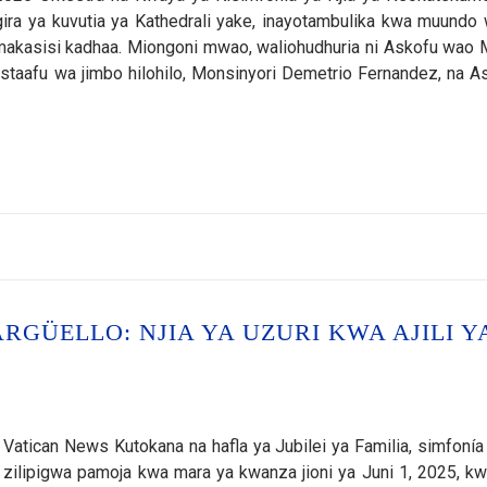
gira ya kuvutia ya Kathedrali yake, inayotambulika kwa muundo
a makasisi kadhaa. Miongoni mwao, waliohudhuria ni Askofu wao 
taafu wa jimbo hilohilo, Monsinyori Demetrio Fernandez, na A
ARGÜELLO: NJIA YA UZURI KWA AJILI Y
a Vatican News Kutokana na hafla ya Jubilei ya Familia, simfonía
 zilipigwa pamoja kwa mara ya kwanza jioni ya Juni 1, 2025, k