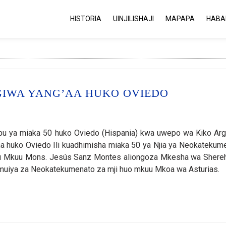
HISTORIA
UINJILISHAJI
MAPAPA
HABA
GIWA YANG’AA HUKO OVIEDO
u ya miaka 50 huko Oviedo (Hispania) kwa uwepo wa Kiko Arg
 huko Oviedo Ili kuadhimisha miaka 50 ya Njia ya Neokatekum
kofu Mkuu Mons. Jesús Sanz Montes aliongoza Mkesha wa Shere
jumuiya za Neokatekumenato za mji huo mkuu Mkoa wa Asturias.