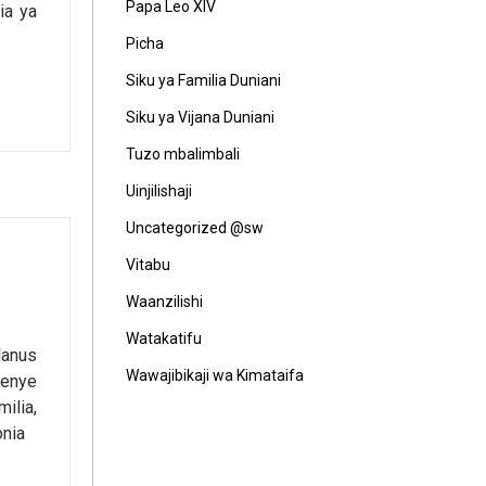
Papa Leo XIV
ia ya
Picha
Siku ya Familia Duniani
Siku ya Vijana Duniani
Tuzo mbalimbali
Uinjilishaji
Uncategorized @sw
Vitabu
Waanzilishi
Watakatifu
Hanus
Wawajibikaji wa Kimataifa
wenye
ilia,
onia