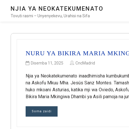
NJIA YA NEOKATEKUMENATO
Tovuti rasmi – Unyenyekevu, Urahisi na Sifa
NURU YA BIKIRA MARIA MKIN
Disemba 11, 2025
CncMadrid
Njia ya Neokatekumenato inaadhimisha kumbukumb
na Askofu Mkuu Mha. Jesús Sanz Montes. Tamasha
huko mkoani Asturias, katika mji wa Oviedo, As
Bikira Maria Mkingiwa Dhambi ya Asili pamoja na 
Soma zaidi