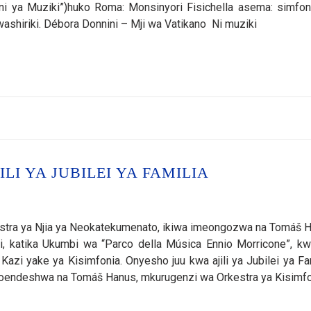
ni ya Muziki”)huko Roma: Monsinyori Fisichella asema: simfon
 washiriki. Débora Donnini – Mji wa Vatikano Ni muziki
LI YA JUBILEI YA FAMILIA
kestra ya Njia ya Neokatekumenato, ikiwa imeongozwa na Tomáš 
oni, katika Ukumbi wa “Parco della Música Ennio Morricone”, k
Kazi yake ya Kisimfonia. Onyesho juu kwa ajili ya Jubilei ya Fam
yoendeshwa na Tomáš Hanus, mkurugenzi wa Orkestra ya Kisimf