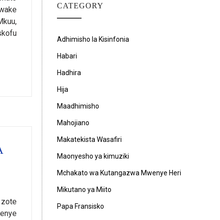
CATEGORY
 wake
Mkuu,
skofu
Adhimisho la Kisinfonia
Habari
Hadhira
Hija
Maadhimisho
Mahojiano
Makatekista Wasafiri
A
Maonyesho ya kimuziki
Mchakato wa Kutangazwa Mwenye Heri
Mikutano ya Miito
 zote
Papa Fransisko
wenye