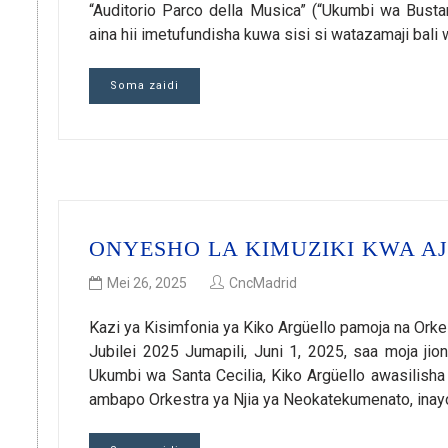
“Auditorio Parco della Musica” (“Ukumbi wa Busta
aina hii imetufundisha kuwa sisi si watazamaji bali
Soma zaidi
ONYESHO LA KIMUZIKI KWA AJI
Mei 26, 2025
CncMadrid
Kazi ya Kisimfonia ya Kiko Argüello pamoja na Or
Jubilei 2025 Jumapili, Juni 1, 2025, saa moja ji
Ukumbi wa Santa Cecilia, Kiko Argüello awasilisha 
ambapo Orkestra ya Njia ya Neokatekumenato, ina