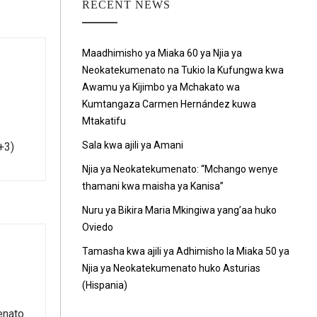
RECENT NEWS
Maadhimisho ya Miaka 60 ya Njia ya
Neokatekumenato na Tukio la Kufungwa kwa
Awamu ya Kijimbo ya Mchakato wa
Kumtangaza Carmen Hernández kuwa
Mtakatifu
Sala kwa ajili ya Amani
+3)
Njia ya Neokatekumenato: “Mchango wenye
thamani kwa maisha ya Kanisa”
Nuru ya Bikira Maria Mkingiwa yang’aa huko
Oviedo
Tamasha kwa ajili ya Adhimisho la Miaka 50 ya
Njia ya Neokatekumenato huko Asturias
(Hispania)
enato