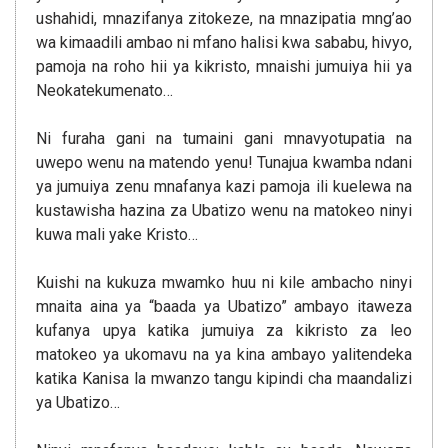
ushahidi, mnazifanya zitokeze, na mnazipatia mng’ao
wa kimaadili ambao ni mfano halisi kwa sababu, hivyo,
pamoja na roho hii ya kikristo, mnaishi jumuiya hii ya
Neokatekumenato…
Ni furaha gani na tumaini gani mnavyotupatia na
uwepo wenu na matendo yenu! Tunajua kwamba ndani
ya jumuiya zenu mnafanya kazi pamoja ili kuelewa na
kustawisha hazina za Ubatizo wenu na matokeo ninyi
kuwa mali yake Kristo…
Kuishi na kukuza mwamko huu ni kile ambacho ninyi
mnaita aina ya “baada ya Ubatizo” ambayo itaweza
kufanya upya katika jumuiya za kikristo za leo
matokeo ya ukomavu na ya kina ambayo yalitendeka
katika Kanisa la mwanzo tangu kipindi cha maandalizi
ya Ubatizo…