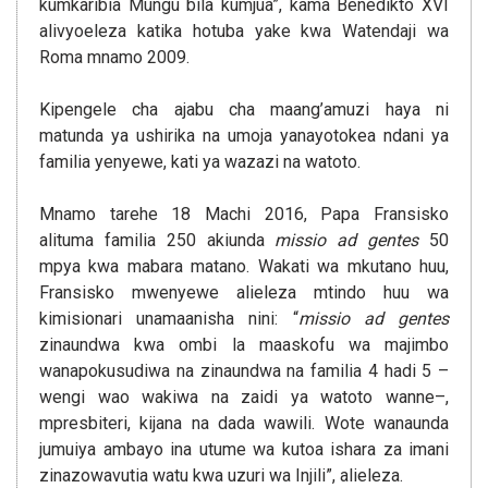
kumkaribia Mungu bila kumjua”, kama Benedikto XVI
alivyoeleza katika hotuba yake kwa Watendaji wa
Roma mnamo 2009.
Kipengele cha ajabu cha maang’amuzi haya ni
matunda ya ushirika na umoja yanayotokea ndani ya
familia yenyewe, kati ya wazazi na watoto.
Mnamo tarehe 18 Machi 2016, Papa Fransisko
alituma familia 250 akiunda
missio ad gentes
50
mpya kwa mabara matano. Wakati wa mkutano huu,
Fransisko mwenyewe alieleza mtindo huu wa
kimisionari unamaanisha nini: “
missio ad gentes
zinaundwa kwa ombi la maaskofu wa majimbo
wanapokusudiwa na zinaundwa na familia 4 hadi 5 –
wengi wao wakiwa na zaidi ya watoto wanne–,
mpresbiteri, kijana na dada wawili. Wote wanaunda
jumuiya ambayo ina utume wa kutoa ishara za imani
zinazowavutia watu kwa uzuri wa Injili”, alieleza.