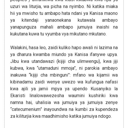
uzuri wa liturjia, wa picha na nyimbo. Ni katika miaka
hii ya mwisho tu ambapo hata ndani ya Kanisa maono
ya kitendaji yanaonekana kutawala ambayo
yanapunguza mahali ambapo jumuiya inaishi na
kukutana kuwa tu vyumba vya mikutano mkutano.
Walakini, hasa leo, zaidi kuliko hapo awali ni lazima na
ya dharura kwamba miundo ya Kanisa ifanywe upya.
Jibu kwa utandawazi (kijiji cha ulimwengu), kwa jiji
kubwa, kwa “utamaduni mmoja”, ni parokia ambayo
inakuwa “kijiji cha mbinguni”: mfano wa kijamii wa
kibinadamu zaidi wenye uwezo wa kufungua nafasi
kwa ajili ya jamii mpya ya upendo Kusanyiko la
Ekaristi linalowawezesha waumini kushiriki kwa
namna hai, uhalisia wa jumuiya ya jumuiya zenye
“catecumenium” inayoundwa na kumbi za kupendeza
za kiliturjia kwa maadhimisho katika jumuiya ndogo.