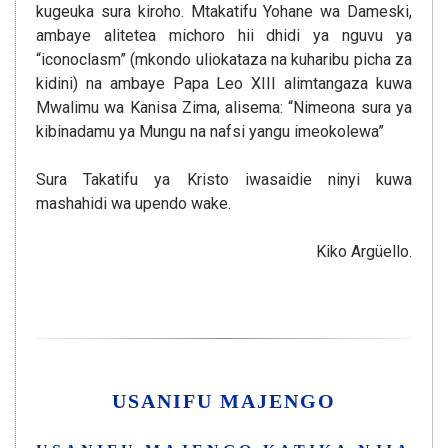
kugeuka sura kiroho. Mtakatifu Yohane wa Dameski,
ambaye alitetea michoro hii dhidi ya nguvu ya
“iconoclasm” (mkondo uliokataza na kuharibu picha za
kidini) na ambaye Papa Leo XIII alimtangaza kuwa
Mwalimu wa Kanisa Zima, alisema: “Nimeona sura ya
kibinadamu ya Mungu na nafsi yangu imeokolewa”
Sura Takatifu ya Kristo iwasaidie ninyi kuwa
mashahidi wa upendo wake.
Kiko Argüello.
USANIFU MAJENGO