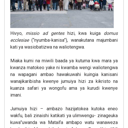
Hivyo,
missio ad gentes
hizi, kwa kuiga
domus
ecclesiae
(“nyumba-kanisa”), wanakutana majumbani
kati ya wasiobatizwa na waliotengwa.
Miaka kumi na miwili baada ya kutuma kwa mara ya
kwanza matokeo yake ni kwamba wengi waliotengwa
na wapagani ambao hawakuwahi kuingia kanisani
wanajikaribisha kwenye jumuiya hizi za kikristo na
kuanza safari ya wongofu ama ya kurudi kwenye
imani.
Jumuiya hizi – ambazo hazijatokea kutoka eneo
wakfu, bali zinaishi katikati ya ulimwengu- zinageuka
kuwa”uwanda wa Mataifa ambapo watu wanaweza