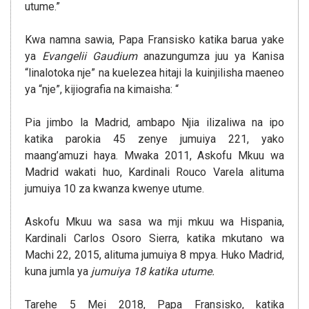
utume.”
Kwa namna sawia, Papa Fransisko katika barua yake
ya
Evangelii Gaudium
anazungumza juu ya Kanisa
“linalotoka nje” na kuelezea hitaji la kuinjilisha maeneo
ya “nje”, kijiografia na kimaisha: “
Pia jimbo la Madrid, ambapo Njia ilizaliwa na ipo
katika parokia 45 zenye jumuiya 221, yako
maang’amuzi haya. Mwaka 2011, Askofu Mkuu wa
Madrid wakati huo, Kardinali Rouco Varela alituma
jumuiya 10 za kwanza kwenye utume.
Askofu Mkuu wa sasa wa mji mkuu wa Hispania,
Kardinali Carlos Osoro Sierra, katika mkutano wa
Machi 22, 2015, alituma jumuiya 8 mpya. Huko Madrid,
kuna jumla ya
jumuiya 18 katika utume.
Tarehe 5 Mei 2018, Papa Fransisko, katika