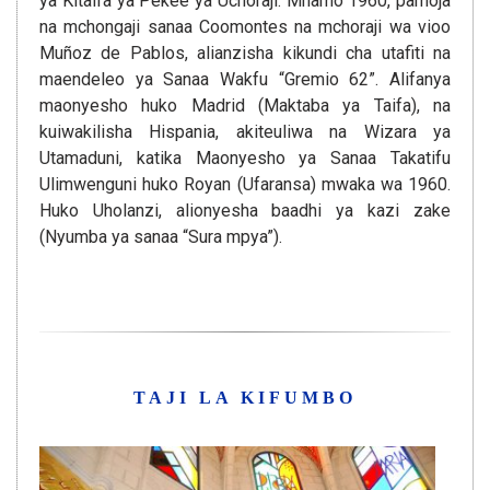
ya Kitaifa ya Pekee ya Uchoraji. Mnamo 1960, pamoja
na mchongaji sanaa Coomontes na mchoraji wa vioo
Muñoz de Pablos, alianzisha kikundi cha utafiti na
maendeleo ya Sanaa Wakfu “Gremio 62”. Alifanya
maonyesho huko Madrid (Maktaba ya Taifa), na
kuiwakilisha Hispania, akiteuliwa na Wizara ya
Utamaduni, katika Maonyesho ya Sanaa Takatifu
Ulimwenguni huko Royan (Ufaransa) mwaka wa 1960.
Huko Uholanzi, alionyesha baadhi ya kazi zake
(Nyumba ya sanaa “Sura mpya”).
TAJI LA KIFUMBO