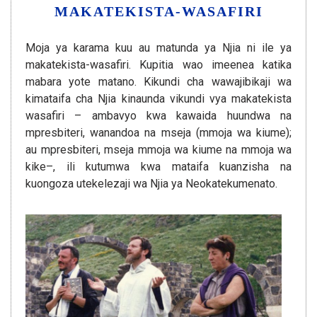
MAKATEKISTA-WASAFIRI
Moja ya karama kuu au matunda ya Njia ni ile ya
makatekista-wasafiri. Kupitia wao imeenea katika
mabara yote matano. Kikundi cha wawajibikaji wa
kimataifa cha Njia kinaunda vikundi vya makatekista
wasafiri – ambavyo kwa kawaida huundwa na
mpresbiteri, wanandoa na mseja (mmoja wa kiume);
au mpresbiteri, mseja mmoja wa kiume na mmoja wa
kike–, ili kutumwa kwa mataifa kuanzisha na
kuongoza utekelezaji wa Njia ya Neokatekumenato.