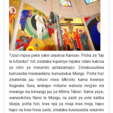
“Uzuri mpya peke yake utaokoa Kanisa». Picha za “taji
la kifumbo” hili zinataka kupenya mpaka ndani kabisa
ya roho ya mwumini azitazamazo. Zimekusudiwa
kumsaidia mwanadamu kumuinukia Mungu. Picha hizi
zinatenda juu rohoni mwa Mkristo kama kwenye
Kugeuka Sura, ambapo mitume waliona mng’ao wa
mwanga wa kimungu juu ya Mlima Tabori. Kama yeye,
wanasikiliza Neno la Mungu, na zaidi ya yote katika
liturjia, picha hizi, kwa njia ya moja kwa moja, hapo
hapo na kwa hisia zaidi, zinataka kuwasaidia waumini