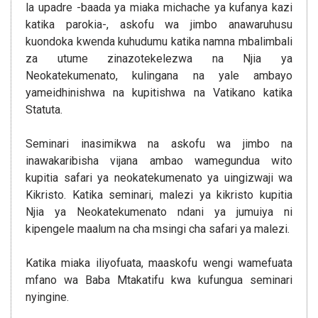
la upadre -baada ya miaka michache ya kufanya kazi
katika parokia-, askofu wa jimbo anawaruhusu
kuondoka kwenda kuhudumu katika namna mbalimbali
za utume zinazotekelezwa na Njia ya
Neokatekumenato, kulingana na yale ambayo
yameidhinishwa na kupitishwa na Vatikano katika
Statuta.
Seminari inasimikwa na askofu wa jimbo na
inawakaribisha vijana ambao wamegundua wito
kupitia safari ya neokatekumenato ya uingizwaji wa
Kikristo. Katika seminari, malezi ya kikristo kupitia
Njia ya Neokatekumenato ndani ya jumuiya ni
kipengele maalum na cha msingi cha safari ya malezi.
Katika miaka iliyofuata, maaskofu wengi wamefuata
mfano wa Baba Mtakatifu kwa kufungua seminari
nyingine.