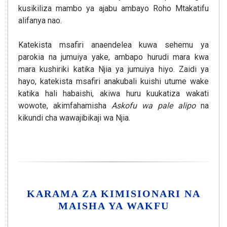
kusikiliza mambo ya ajabu ambayo Roho Mtakatifu
alifanya nao.
Katekista msafiri anaendelea kuwa sehemu ya
parokia na jumuiya yake, ambapo hurudi mara kwa
mara kushiriki katika Njia ya jumuiya hiyo. Zaidi ya
hayo, katekista msafiri anakubali kuishi utume wake
katika hali habaishi, akiwa huru kuukatiza wakati
wowote, akimfahamisha
Askofu wa pale alipo
na
kikundi cha wawajibikaji wa Njia.
KARAMA ZA KIMISIONARI NA
MAISHA YA WAKFU