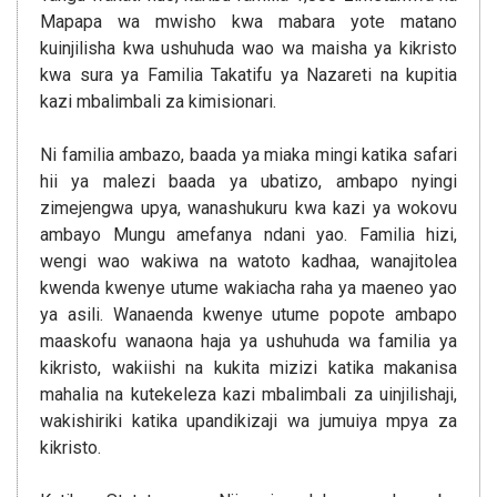
Mapapa wa mwisho kwa mabara yote matano
kuinjilisha kwa ushuhuda wao wa maisha ya kikristo
kwa sura ya Familia Takatifu ya Nazareti na kupitia
kazi mbalimbali za kimisionari.
Ni familia ambazo, baada ya miaka mingi katika safari
hii ya malezi baada ya ubatizo, ambapo nyingi
zimejengwa upya, wanashukuru kwa kazi ya wokovu
ambayo Mungu amefanya ndani yao. Familia hizi,
wengi wao wakiwa na watoto kadhaa, wanajitolea
kwenda kwenye utume wakiacha raha ya maeneo yao
ya asili. Wanaenda kwenye utume popote ambapo
maaskofu wanaona haja ya ushuhuda wa familia ya
kikristo, wakiishi na kukita mizizi katika makanisa
mahalia na kutekeleza kazi mbalimbali za uinjilishaji,
wakishiriki katika upandikizaji wa jumuiya mpya za
kikristo.