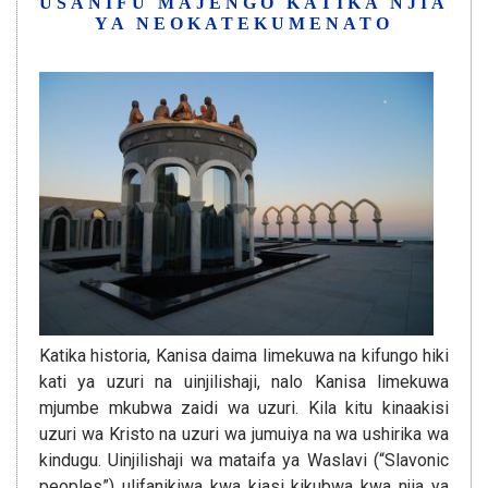
USANIFU MAJENGO KATIKA NJIA
YA NEOKATEKUMENATO
Katika historia, Kanisa daima limekuwa na kifungo hiki
kati ya uzuri na uinjilishaji, nalo Kanisa limekuwa
mjumbe mkubwa zaidi wa uzuri. Kila kitu kinaakisi
uzuri wa Kristo na uzuri wa jumuiya na wa ushirika wa
kindugu. Uinjilishaji wa mataifa ya Waslavi (“Slavonic
peoples”) ulifanikiwa kwa kiasi kikubwa kwa njia ya