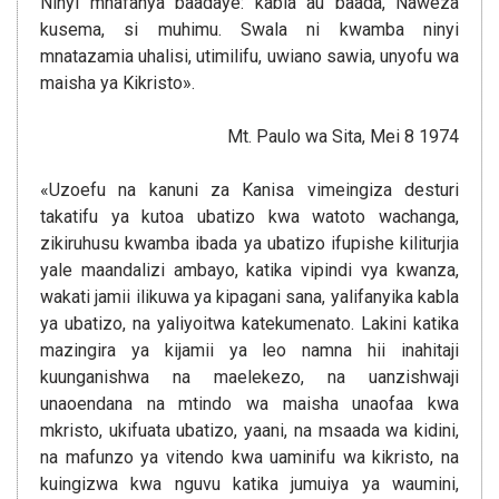
Ninyi mnafanya baadaye: kabla au baada, Naweza
kusema, si muhimu. Swala ni kwamba ninyi
mnatazamia uhalisi, utimilifu, uwiano sawia, unyofu wa
maisha ya Kikristo».
Mt. Paulo wa Sita, Mei 8 1974
«Uzoefu na kanuni za Kanisa vimeingiza desturi
takatifu ya kutoa ubatizo kwa watoto wachanga,
zikiruhusu kwamba ibada ya ubatizo ifupishe kiliturjia
yale maandalizi ambayo, katika vipindi vya kwanza,
wakati jamii ilikuwa ya kipagani sana, yalifanyika kabla
ya ubatizo, na yaliyoitwa katekumenato. Lakini katika
mazingira ya kijamii ya leo namna hii inahitaji
kuunganishwa na maelekezo, na uanzishwaji
unaoendana na mtindo wa maisha unaofaa kwa
mkristo, ukifuata ubatizo, yaani, na msaada wa kidini,
na mafunzo ya vitendo kwa uaminifu wa kikristo, na
kuingizwa kwa nguvu katika jumuiya ya waumini,