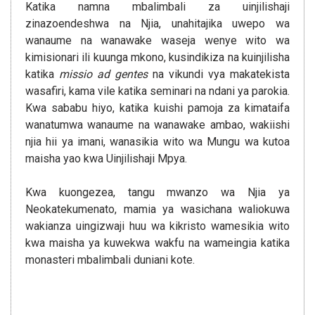
Katika namna mbalimbali za uinjilishaji
zinazoendeshwa na Njia, unahitajika uwepo wa
wanaume na wanawake waseja wenye wito wa
kimisionari ili kuunga mkono, kusindikiza na kuinjilisha
katika
missio ad gentes
na vikundi vya makatekista
wasafiri, kama vile katika seminari na ndani ya parokia.
Kwa sababu hiyo, katika kuishi pamoja za kimataifa
wanatumwa wanaume na wanawake ambao, wakiishi
njia hii ya imani, wanasikia wito wa Mungu wa kutoa
maisha yao kwa Uinjilishaji Mpya.
Kwa kuongezea, tangu mwanzo wa Njia ya
Neokatekumenato, mamia ya wasichana waliokuwa
wakianza uingizwaji huu wa kikristo wamesikia wito
kwa maisha ya kuwekwa wakfu na wameingia katika
monasteri mbalimbali duniani kote.