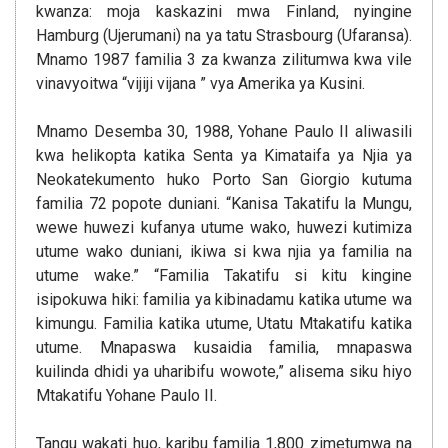
kwanza: moja kaskazini mwa Finland, nyingine
Hamburg (Ujerumani) na ya tatu Strasbourg (Ufaransa).
Mnamo 1987 familia 3 za kwanza zilitumwa kwa vile
vinavyoitwa “vijiji vijana ” vya Amerika ya Kusini.
Mnamo Desemba 30, 1988, Yohane Paulo II aliwasili
kwa helikopta katika Senta ya Kimataifa ya Njia ya
Neokatekumento huko Porto San Giorgio kutuma
familia 72 popote duniani. “Kanisa Takatifu la Mungu,
wewe huwezi kufanya utume wako, huwezi kutimiza
utume wako duniani, ikiwa si kwa njia ya familia na
utume wake.” “Familia Takatifu si kitu kingine
isipokuwa hiki: familia ya kibinadamu katika utume wa
kimungu. Familia katika utume, Utatu Mtakatifu katika
utume. Mnapaswa kusaidia familia, mnapaswa
kuilinda dhidi ya uharibifu wowote,” alisema siku hiyo
Mtakatifu Yohane Paulo II.
Tangu wakati huo, karibu familia 1,800 zimetumwa na