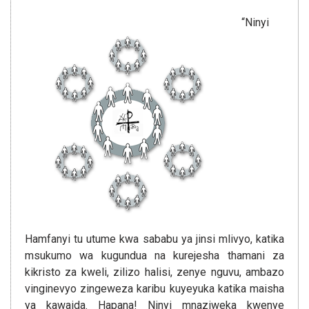
“Ninyi
Hamfanyi tu utume kwa sababu ya jinsi mlivyo, katika
msukumo wa kugundua na kurejesha thamani za
kikristo za kweli, zilizo halisi, zenye nguvu, ambazo
vinginevyo zingeweza karibu kuyeyuka katika maisha
ya kawaida. Hapana! Ninyi mnaziweka kwenye