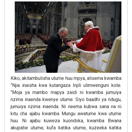
Kiko, akitambulisha utume huu mpya, alisema kwamba
“Njia inaisha kwa kutangaza Injili ulimwenguni kote.
“Moja ya mambo mapya zaidi ni kwamba jumuiya
nzima inaenda kwenye utume. Siyo baadhi ya ndugu,
jumuiya nzima inaenda. Ni neema kubwa sana na ni
kitu cha ajabu kwamba Mungu awatume kwa utume
huu. Ni ajabu kuweza kuondoka, kwamba Bwana
akupatie utume; kufa katika utume, kuzeeka katika