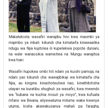
Makatekista wasafiri wanajibu hivi kwa maombi ya
majimbo ya mbali: kikundi cha kimataifa kinawaalika
ndugu wa Njia kujitolea ili kupelekwa popote duniani,
na wale wanaosikia wameitwa na Mungu wanajitoa
kwa hiari.
Wasafiri hupokea ombi hili ndani ya kuishi pamoja, na
ndani yao kikundi cha wawajibikaji wa kimataifa cha
Njia, au kingine kinachoteuliwa nao, kinathibitisha
utayari na kuratibu shughuli za wasafiri, kwa mwendo
wa “kubana na kuchia misuli ya moyo”, kwa kufuata
mfano wa Bwana, aliyewatuma mitume wake kwenye
utume, kisha akawakusanya mahali pa faragha,