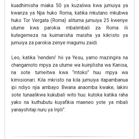
kuadhimisha miaka 50 ya kuzaliwa kwa jumuiya ya
kwanza ya Njia huko Roma, katika mkutano mkubwa
huko Tor Vergata (Roma) alituma jumuiya 25 kwenye
utume kwa parokia mbalimbali za Roma ili
kutegemeza na kuimarisha maisha ya kikristo ya
jumuiya za parokia zenye magumu zaidi.
Leo, katika ‘nendeni’ hii ya Yesu, yamo mazingira na
changamoto mpya za utume wa kuinjilisha wa Kanisa,
na sote tumeitwa kwa “mtoko” huu mpya wa
kimisionari. Kila mkristo na kila jumuiya itapambanua
ipi ndiyo njia ambayo Bwana anaomba kwake, lakini
sote tunaalikwa kukubali wito huu: kutoka katika raha
yako na kuthubutu kuyafikia maeneo yote ya mbali
yanayohitaji nuru ya Injili”.