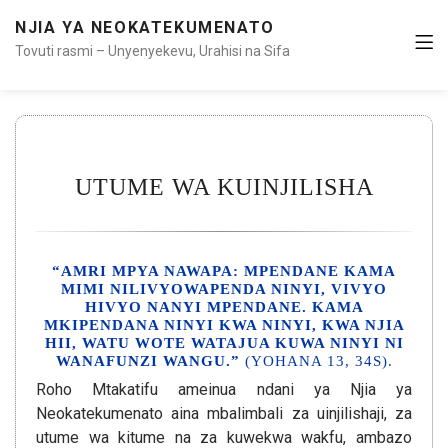
NJIA YA NEOKATEKUMENATO
Tovuti rasmi – Unyenyekevu, Urahisi na Sifa
UTUME WA KUINJILISHA
“AMRI MPYA NAWAPA: MPENDANE KAMA
MIMI NILIVYOWAPENDA NINYI, VIVYO
HIVYO NANYI MPENDANE. KAMA
MKIPENDANA NINYI KWA NINYI, KWA NJIA
HII, WATU WOTE WATAJUA KUWA NINYI NI
WANAFUNZI WANGU.”
(YOHANA 13, 34S).
Roho Mtakatifu ameinua ndani ya Njia ya
Neokatekumenato aina mbalimbali za uinjilishaji, za
utume wa kitume na za kuwekwa wakfu, ambazo