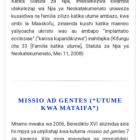
Katika Statuta za Njia, imeelekezwa kwamba
utekelezaji wa Njia ya Neokatekumenato unaweza
kusaidiwa na familia zilizo katika utume ambazo, kwa
ombi la Maaskofu, zinaenda kuishi katika maeneo
yaliyoacha ukristo wao au ambapo “implantatio
ecclesiae” (“kanisa kupandikizwa”) inahitajika (Kifungu
cha 33 [Familia katika utume], Statuta za Njia ya
Neokatekumenato, Mei 11, 2008)
MISSIO AD GENTES (“UTUME
KWA MATAIFA”)
Mnamo mwaka wa 2006, Benedikto XVI alizindua aina
hii mpya ya uinjilishaji kwa kutuma
missio ad gentes
7
za kwanza. Kila moja imeundwa na mpresbiteri,