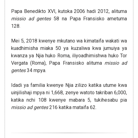
Papa Benedikto XVI, kutoka 2006 hadi 2012, alituma
missio ad gentes
58 na Papa Fransisko ametuma
128.
Mei 5, 2018 kwenye mkutano wa kimataifa wakati wa
kuadhimisha miaka 50 ya kuzaliwa kwa jumuiya ya
kwanza ya Njia huko Roma, iliyoadhimishwa huko Tor
Vergata (Roma), Papa Fransisko alituma
missio ad
gentes
34 mpya.
Idadi ya familia kwenye Njia zilizo katika utume kwa
uinjilishaji mpya ni 1,668, zenye watoto takriban 6,000,
katika nchi 108 kwenye mabara 5, tukihesabu pia
missio ad gentes
216 katika mataifa 62.