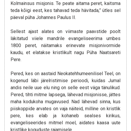
Kolmainsus misjonis. Te peate aitama peret, kaitsma
teda kõigi eest, kes tahavad teda hävitada,” ütles sel
päeval püha Johannes Paulus II.
Sellest ajast alates on viimaste paavstide poolt
läkitatud viiele mandrile evangeliseerima umbes
1800 peret, näitamaks erinevate misjonivormide
kaudu, et elatakse kristlikult nagu Püha Naatsareti
Pere.
Pered, kes on aastaid Neokatehhumeenilisel Teel, on
kogenud läbi järelristimise perioodi, kuidas Jumal
andis neile uue elu ning on selle eest väga tänulikud.
Pered, tihti mitme lapsega, lähevad misjonisse, jättes
maha kodukoha mugavused. Nad lähevad sinna, kus
piiskoppide arvates on vaja näiteid, milline on kristlik
pere, kes elab ja kohaneb sealses kirikus,
evangeliseerides mitmel moel, aidates kaasa uute
kristlike koguduste rajamisele.