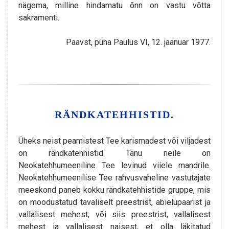
nägema, milline hindamatu õnn on vastu võtta
sakramenti.
Paavst, püha Paulus VI, 12. jaanuar 1977.
RÄNDKATEHHISTID.
Üheks neist peamistest Tee karismadest või viljadest
on rändkatehhistid. Tänu neile on
Neokatehhumeeniline Tee levinud viiele mandrile.
Neokatehhumeenilise Tee rahvusvaheline vastutajate
meeskond paneb kokku rändkatehhistide gruppe, mis
on moodustatud tavaliselt preestrist, abielupaarist ja
vallalisest mehest; või siis preestrist, vallalisest
mehest ja vallalisest naisest, et olla läkitatud