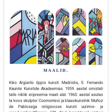
MAALID.
Kiko Argüello õppis kunsti Madriidis, S. Fernando
Kaunite Kunstide Akadeemias. 1959. aastal omistati
talle riiklik eripreemia maali alal. 1960. aastal asutas
ta koos skulptor Coomontesi ja klaasikunstnik Muñoz
de Pablosega religioosse kunsti uurimis- ja