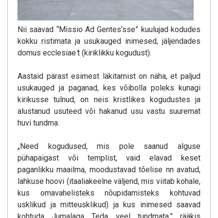
Nii saavad “Missio Ad Gentes’sse” kuulujad kodudes
kokku ristimata ja usukauged inimesed, jäljendades
domus ecclesiae
‘
t (kiriklikku kogudust).
Aastaid pärast esimest läkitamist on näha, et paljud
usukauged ja paganad, kes võibolla poleks kunagi
kirikusse tulnud, on neis kristlikes kogudustes ja
alustanud usuteed või hakanud usu vastu suuremat
huvi tundma.
„Need kogudused, mis pole saanud alguse
pühapaigast või templist, vaid elavad keset
paganlikku maailma, moodustavad tõelise nn avatud,
lahkuse hoovi (itaaliakeelne väljend, mis viitab kohale,
kus omavahelisteks nõupidamisteks kohtuvad
usklikud ja mitteusklikud) ja kus inimesed saavad
kohtuda Jumalaga Teda veel tundmata,” rääkis