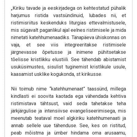
„Kiriku tavade ja eeskirjadega on kehtestatud pühalik
harjumus ristida vastsündinuid, lubades nii, et
ristimisriitus keskenduks liturgias ettevalmistusele,
mis sügavalt paganlikul ajal eelnes ristimisele ja mida
nimetati katehhumenaadiks. Tänapäeva ühiskonnas on
vaja, et see viis integreeritakse ristimisele
järgnevasse õpetusse ja inimene pühitsetakse
tõelisse kristlikku elustiili. See tähendab abistamist
usuküsimustes, sisulist tuginemist kristlikule usule,
kaasamist usklike kogukonda, st kirikusse.
Nii toimub nime “katehhumenaat” taassünd, millega
kindlasti ei soovita kaotada ega vähendada kehtiva
ristimistava tähtsust, vaid seda tahetakse teha
järkjärgulise ja intensiivse evangeliseerimisega, mis
meenutab teataval moel algkiriku katehhumenaati ja
annab sellele uue tähenduse. See, kes on ristitud,
peab mõistma ja ümber hindama oma arusaamu,