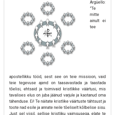
Argüello:
”Te
mitte
ainult ei
tee
apostellikku tööd, sest see on teie missioon, vaid
teie tegevuse ajend on taasavastada ja taastada
tõelisi, ehtsaid ja toimivaid kristlikke väärtusi, mis
tavalises elus on juba jäänud varjule ja kaotanud oma
tähenduse. Ei! Te näitate kristlike väärtuste tähtsust ja
toote nad esile ja annate neile tõeliselt kõlbelise sisu.
Just sel viisil, sellise kristliku vaimsusega, elate te