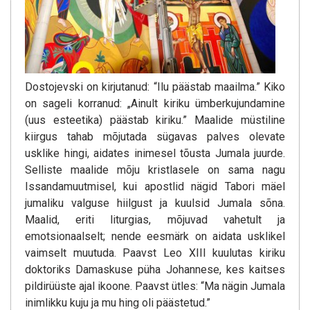
Dostojevski on kirjutanud: “Ilu päästab maailma.” Kiko
on sageli korranud: „Ainult kiriku ümberkujundamine
(uus esteetika) päästab kiriku.” Maalide müstiline
kiirgus tahab mõjutada sügavas palves olevate
usklike hingi, aidates inimesel tõusta Jumala juurde.
Selliste maalide mõju kristlasele on sama nagu
Issandamuutmisel, kui apostlid nägid Tabori mäel
jumaliku valguse hiilgust ja kuulsid Jumala sõna.
Maalid, eriti liturgias, mõjuvad vahetult ja
emotsionaalselt; nende eesmärk on aidata usklikel
vaimselt muutuda. Paavst Leo XIII kuulutas kiriku
doktoriks Damaskuse püha Johannese, kes kaitses
pildirüüste ajal ikoone. Paavst ütles: “Ma nägin Jumala
inimlikku kuju ja mu hing oli päästetud.”