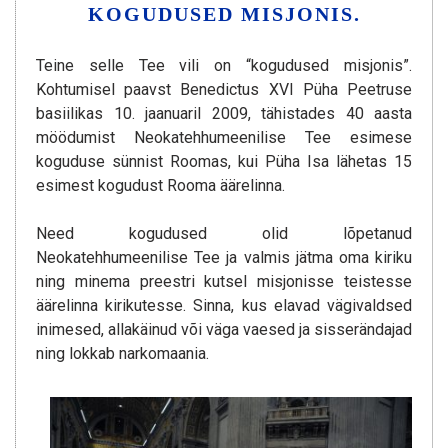
KOGUDUSED MISJONIS.
Teine selle Tee vili on “kogudused misjonis”.
Kohtumisel paavst Benedictus XVI Püha Peetruse
basiilikas 10. jaanuaril 2009, tähistades 40 aasta
möödumist Neokatehhumeenilise Tee esimese
koguduse sünnist Roomas, kui Püha Isa lähetas 15
esimest kogudust Rooma äärelinna.
Need kogudused olid lõpetanud
Neokatehhumeenilise Tee ja valmis jätma oma kiriku
ning minema preestri kutsel misjonisse teistesse
äärelinna kirikutesse. Sinna, kus elavad vägivaldsed
inimesed, allakäinud või väga vaesed ja sisserändajad
ning lokkab narkomaania.