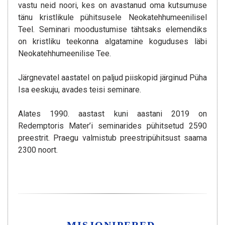
vastu neid noori, kes on avastanud oma kutsumuse
tänu kristlikule pühitsusele Neokatehhumeenilisel
Teel. Seminari moodustumise tähtsaks elemendiks
on kristliku teekonna algatamine koguduses läbi
Neokatehhumeenilise Tee.
Järgnevatel aastatel on paljud piiskopid järginud Püha
Isa eeskuju, avades teisi seminare.
Alates 1990. aastast kuni aastani 2019 on
Redemptoris Mater’i seminarides pühitsetud 2590
preestrit. Praegu valmistub preestripühitsust saama
2300 noort.