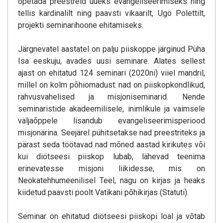
õpetada preestreid uueks evangeliseerimiseks ning
tellis kardinalilt ning paavsti vikaarilt, Ugo Polettilt,
projekti seminarihoone ehitamiseks.
Järgnevatel aastatel on palju piiskoppe järginud Püha
Isa eeskuju, avades uusi seminare. Alates sellest
ajast on ehitatud 124 seminari (2020ni) viiel mandril,
millel on kolm põhiomadust: nad on piiskopkondlikud,
rahvusvahelised ja misjoniseminarid. Nende
seminaristide akadeemilisele, inimlikule ja vaimsele
väljaõppele lisandub evangeliseerimisperiood
misjonärina. Seejärel pühitsetakse nad preestriteks ja
pärast seda töötavad nad mõned aastad kirikutes või
kui diötseesi piiskop lubab, lähevad teenima
erinevatesse misjoni liikidesse, mis on
Neokatehhumeenilisel Teel, nagu on kirjas ja heaks
kiidetud paavsti poolt Vatikani põhikirjas (Statuti).
Seminar on ehitatud diötseesi piiskopi loal ja võtab