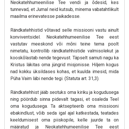
Neokatehhumeenilise Tee vendi ja õdesid, kes
tunnevad, et Jumal neid kutsub, minema vabatahtlikult
maailma erinevatesse paikadesse.
Rändkatehhistid võtavad selle missiooni vastu ainult
konviventsidel. Neokatehhumeenilise Tee eest
vastutav meeskond või mõni teine tema poolt
nimetatu, kontrollib rändkatehhistide valmisolekut ja
kooskõlastab nende tegevust. Täpselt samuti nagu ka
Kristus läkitas oma jüngrid misjonisse. Hiljem kogus
nad kokku üksildases kohas, et kuulda imesid, mida
Püha Vaim läbi nende tegi. (Statuta art. 31,3).
Rändkatehhist jääb seotuks oma kiriku ja kogudusega
ning pöördub sinna pidevalt tagasi, et osaleda Teel
oma kogudusega. Ta aktsepteerib oma missiooni
ebakindlust, võib seda igal ajal katkestada, teatades
keeldumisest oma piiskopile, kelle juurde ta on
määratud ja Neokatehhumeenilise Tee eest