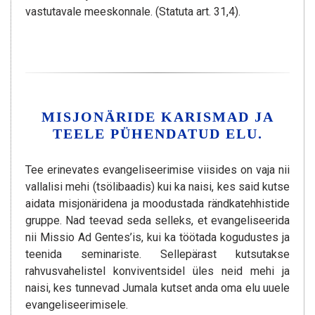
vastutavale meeskonnale. (Statuta art. 31,4).
MISJONÄRIDE KARISMAD JA
TEELE PÜHENDATUD ELU.
Tee erinevates evangeliseerimise viisides on vaja nii
vallalisi mehi (tsölibaadis) kui ka naisi, kes said kutse
aidata misjonäridena ja moodustada rändkatehhistide
gruppe. Nad teevad seda selleks, et evangeliseerida
nii Missio Ad Gentes’is, kui ka töötada kogudustes ja
teenida seminariste. Sellepärast kutsutakse
rahvusvahelistel konviventsidel üles neid mehi ja
naisi, kes tunnevad Jumala kutset anda oma elu uuele
evangeliseerimisele.