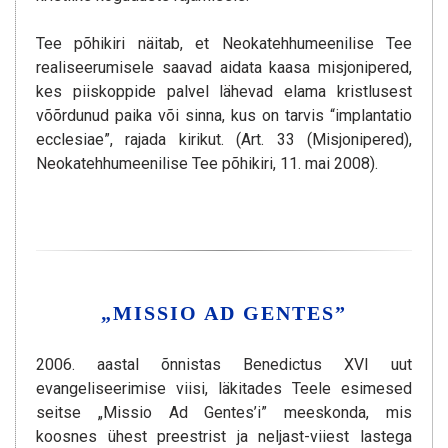
Tee põhikiri näitab, et Neokatehhumeenilise Tee
realiseerumisele saavad aidata kaasa misjonipered,
kes piiskoppide palvel lähevad elama kristlusest
võõrdunud paika või sinna, kus on tarvis “implantatio
ecclesiae”, rajada kirikut. (Art. 33 (Misjonipered),
Neokatehhumeenilise Tee põhikiri, 11. mai 2008).
„MISSIO AD GENTES”
2006. aastal õnnistas Benedictus XVI uut
evangeliseerimise viisi, läkitades Teele esimesed
seitse „Missio Ad Gentes’i” meeskonda, mis
koosnes ühest preestrist ja neljast-viiest lastega