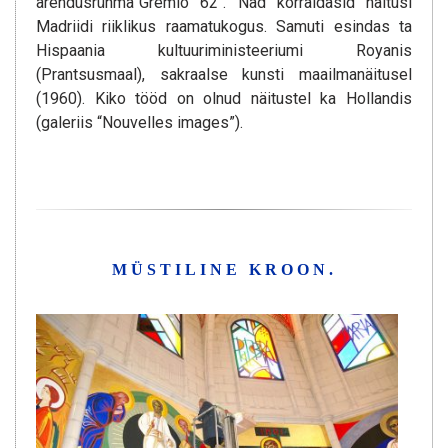
arendusrühma”Gremio 62″. Nad korraldasid näitusi
Madriidi riiklikus raamatukogus. Samuti esindas ta
Hispaania kultuuriministeeriumi Royanis
(Prantsusmaal), sakraalse kunsti maailmanäitusel
(1960). Kiko tööd on olnud näitustel ka Hollandis
(galeriis “Nouvelles images”).
MÜSTILINE KROON.