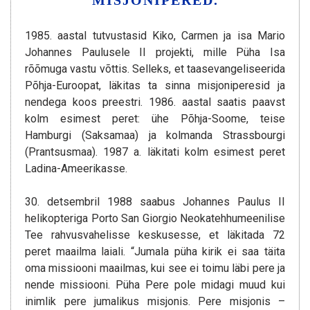
MISJONIPERED.
1985. aastal tutvustasid Kiko, Carmen ja isa Mario
Johannes Paulusele II projekti, mille Püha Isa
rõõmuga vastu võttis. Selleks, et taasevangeliseerida
Põhja-Euroopat, läkitas ta sinna misjoniperesid ja
nendega koos preestri. 1986. aastal saatis paavst
kolm esimest peret: ühe Põhja-Soome, teise
Hamburgi (Saksamaa) ja kolmanda Strassbourgi
(Prantsusmaa). 1987 a. läkitati kolm esimest peret
Ladina-Ameerikasse.
30. detsembril 1988 saabus Johannes Paulus II
helikopteriga Porto San Giorgio Neokatehhumeenilise
Tee rahvusvahelisse keskusesse, et läkitada 72
peret maailma laiali. “Jumala püha kirik ei saa täita
oma missiooni maailmas, kui see ei toimu läbi pere ja
nende missiooni. Püha Pere pole midagi muud kui
inimlik pere jumalikus misjonis. Pere misjonis –