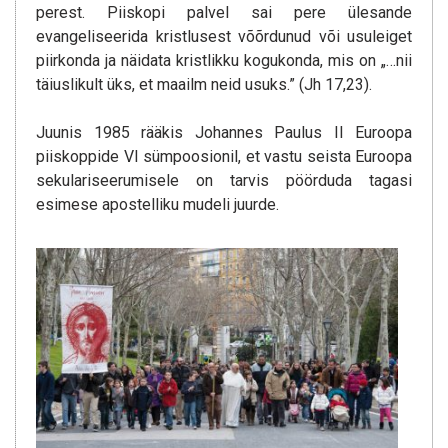
perest. Piiskopi palvel sai pere ülesande
evangeliseerida kristlusest võõrdunud või usuleiget
piirkonda ja näidata kristlikku kogukonda, mis on „…nii
täiuslikult üks, et maailm neid usuks.” (Jh 17,23).
Juunis 1985 rääkis Johannes Paulus II Euroopa
piiskoppide VI sümpoosionil, et vastu seista Euroopa
sekulariseerumisele on tarvis pöörduda tagasi
esimese apostelliku mudeli juurde.