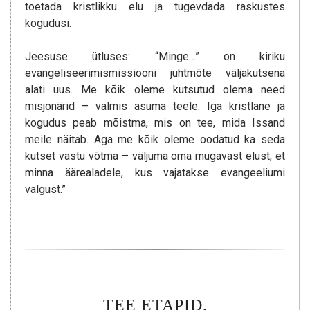
toetada kristlikku elu ja tugevdada raskustes
kogudusi.
Jeesuse ütluses: “Minge…” on kiriku
evangeliseerimismissiooni juhtmõte väljakutsena
alati uus. Me kõik oleme kutsutud olema need
misjonärid – valmis asuma teele. Iga kristlane ja
kogudus peab mõistma, mis on tee, mida Issand
meile näitab. Aga me kõik oleme oodatud ka seda
kutset vastu võtma – väljuma oma mugavast elust, et
minna äärealadele, kus vajatakse evangeeliumi
valgust.”
TEE ETAPID.