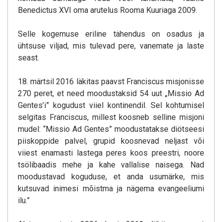
Benedictus XVI oma arutelus Rooma Kuuriaga 2009.
Selle kogemuse eriline tähendus on osadus ja
ühtsuse viljad, mis tulevad pere, vanemate ja laste
seast.
18. märtsil 2016 läkitas paavst Franciscus misjonisse
270 peret, et need moodustaksid 54 uut „Missio Ad
Gentes’i” kogudust viiel kontinendil. Sel kohtumisel
selgitas Franciscus, millest koosneb selline misjoni
mudel: “Missio Ad Gentes” moodustatakse diötseesi
piiskoppide palvel, grupid koosnevad neljast või
viiest enamasti lastega peres koos preestri, noore
tsölibaadis mehe ja kahe vallalise naisega. Nad
moodustavad koguduse, et anda usumärke, mis
kutsuvad inimesi mõistma ja nägema evangeeliumi
ilu.”