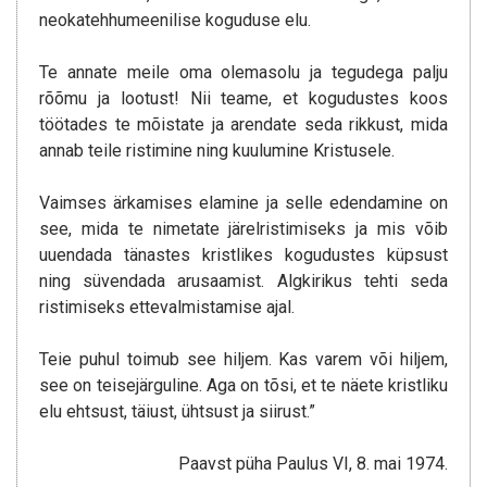
neokatehhumeenilise koguduse elu.
Te annate meile oma olemasolu ja tegudega palju
rõõmu ja lootust! Nii teame, et kogudustes koos
töötades te mõistate ja arendate seda rikkust, mida
annab teile ristimine ning kuulumine Kristusele.
Vaimses ärkamises elamine ja selle edendamine on
see, mida te nimetate järelristimiseks ja mis võib
uuendada tänastes kristlikes kogudustes küpsust
ning süvendada arusaamist. Algkirikus tehti seda
ristimiseks ettevalmistamise ajal.
Teie puhul toimub see hiljem. Kas varem või hiljem,
see on teisejärguline. Aga on tõsi, et te näete kristliku
elu ehtsust, täiust, ühtsust ja siirust.”
Paavst püha Paulus VI, 8. mai 1974.