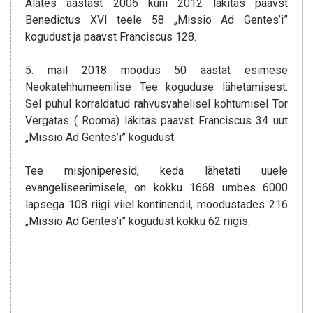
Alates aastast 2006 kuni 2012 läkitas paavst
Benedictus XVI teele 58 „Missio Ad Gentes’i”
kogudust ja paavst Franciscus 128.
5. mail 2018 möödus 50 aastat esimese
Neokatehhumeenilise Tee koguduse lähetamisest.
Sel puhul korraldatud rahvusvahelisel kohtumisel Tor
Vergatas ( Rooma) läkitas paavst Franciscus 34 uut
„Missio Ad Gentes’i” kogudust.
Tee misjoniperesid, keda lähetati uuele
evangeliseerimisele, on kokku 1668 umbes 6000
lapsega 108 riigi viiel kontinendil, moodustades 216
„Missio Ad Gentes’i” kogudust kokku 62 riigis.