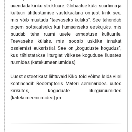
uuendada kiriku struktuure. Globaalse küla, suurlinna ja
kultuuri ühtlustamise vastukaaluna on just kirik see,
mis võib muutuda “taevaseks külaks”. See tähendab
pigem sotsiaalseks kui humaanseks eeskujuks, mis
suudab teha ruumi uuele armastuse kultuurile.
Taevaseks külaks, mis soosib usklike innukat
osalemist eukaristial. See on „koguduste kogudus”,
kus tähistatakse liturgiat väikese koguduse ilusates
ruumides (katekumeeniumides).
Uuest esteetikast lähtuvaid Kiko töid võime leida viiel
kontinendil: Redemptoris Materi seminarides, uutes
kirikutes, koguduste liturgiaruumides
(katekumeeniumides) jm.