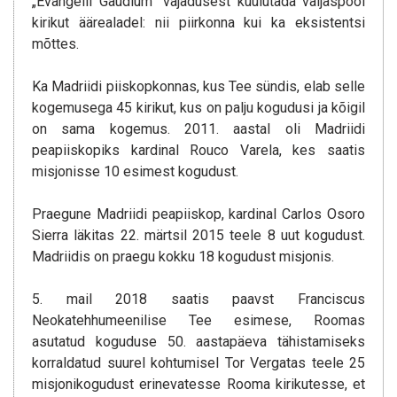
„Evangelii Gaudium” vajadusest kuulutada väljaspool
kirikut äärealadel: nii piirkonna kui ka eksistentsi
mõttes.
Ka Madriidi piiskopkonnas, kus Tee sündis, elab selle
kogemusega 45 kirikut, kus on palju kogudusi ja kõigil
on sama kogemus. 2011. aastal oli Madriidi
peapiiskopiks kardinal Rouco Varela, kes saatis
misjonisse 10 esimest kogudust.
Praegune Madriidi peapiiskop, kardinal Carlos Osoro
Sierra läkitas 22. märtsil 2015 teele 8 uut kogudust.
Madriidis on praegu kokku 18 kogudust misjonis.
5. mail 2018 saatis paavst Franciscus
Neokatehhumeenilise Tee esimese, Roomas
asutatud koguduse 50. aastapäeva tähistamiseks
korraldatud suurel kohtumisel Tor Vergatas teele 25
misjonikogudust erinevatesse Rooma kirikutesse, et