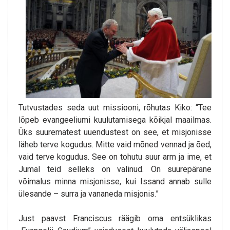
Tutvustades seda uut missiooni, rõhutas Kiko: “Tee
lõpeb evangeeliumi kuulutamisega kõikjal maailmas.
Üks suurematest uuendustest on see, et misjonisse
läheb terve kogudus. Mitte vaid mõned vennad ja õed,
vaid terve kogudus. See on tohutu suur arm ja ime, et
Jumal teid selleks on valinud. On suurepärane
võimalus minna misjonisse, kui Issand annab sulle
ülesande – surra ja vananeda misjonis.”
Just paavst Franciscus räägib oma entsüklikas