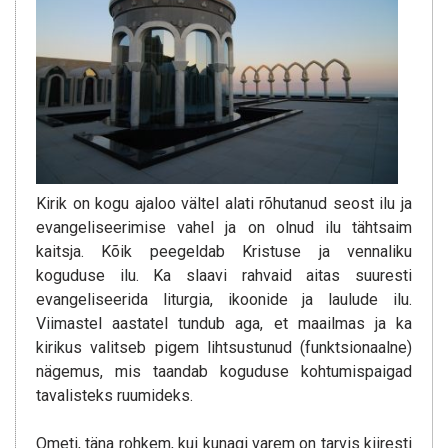
Kirik on kogu ajaloo vältel alati rõhutanud seost ilu ja
evangeliseerimise vahel ja on olnud ilu tähtsaim
kaitsja. Kõik peegeldab Kristuse ja vennaliku
koguduse ilu. Ka slaavi rahvaid aitas suuresti
evangeliseerida liturgia, ikoonide ja laulude ilu.
Viimastel aastatel tundub aga, et maailmas ja ka
kirikus valitseb pigem lihtsustunud (funktsionaalne)
nägemus, mis taandab koguduse kohtumispaigad
tavalisteks ruumideks.
Ometi, täna rohkem, kui kunagi varem on tarvis kiiresti