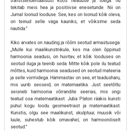
transtsendentaalsust koos headuse ja tõega. Ilu
tekitab meis hea ja positiivse enesetunde. Nii on
Jumal loonud looduse. See, kes on loonud kõik oleva,
on teinud selle väga kauniks, et võiksime seda
nautida.”
Kiko arvates on nauding ja rõõm seotud armastusega:
„Mulle kui maalikunstnikule, kes ma olen õppinud
harmoonia seadusi, on huvitav, et kõik looduses on
seotud iluga ja teenib seda. Mitte kõik pole ilu teatud
mõttes, kuid harmoonia seadused on seotud mateeria
ja selle vormidega. Hämmastav on see, et teadusharu,
mis uurib seoseid, on matemaatika. Just seetõttu
seisneb harmoonia võrrandite seerias, mis ongi
teatud osa matemaatikast. Juba Platon rääkis kunsti
puhul kogu loodu geomeetriast ja matemaatikast.
Kunstis, olgu see maalikunst, skulptuur, muusik või
luule, suhestub kõik omavahel, on harmooniliselt
seotud.”