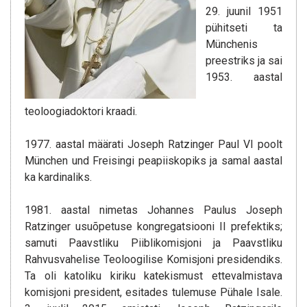
29. juunil 1951
pühitseti ta
Münchenis
preestriks ja sai
1953. aastal
teoloogiadoktori kraadi.
1977. aastal määrati Joseph Ratzinger Paul VI poolt
München und Freisingi peapiiskopiks ja samal aastal
ka kardinaliks.
1981. aastal nimetas Johannes Paulus Joseph
Ratzinger usuõpetuse kongregatsiooni II prefektiks;
samuti Paavstliku Piiblikomisjoni ja Paavstliku
Rahvusvahelise Teoloogilise Komisjoni presidendiks.
Ta oli katoliku kiriku katekismust ettevalmistava
komisjoni president, esitades tulemuse Pühale Isale.