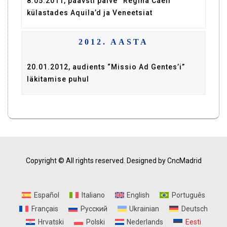
8.05.2011, paavsti palve “Regina Caeli”
külastades Aquila’d ja Veneetsiat
2012. AASTA
20.01.2012, audients “Missio Ad Gentes’i”
läkitamise puhul
Copyright © All rights reserved.
Designed by CncMadrid
Español
Italiano
English
Português
Français
Русский
Ukrainian
Deutsch
Hrvatski
Polski
Nederlands
Eesti