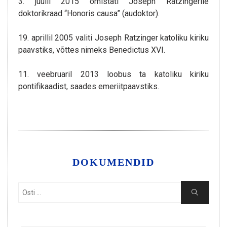
3. juulil 2015 omistati Joseph Ratzingerile
doktorikraad “Honoris causa” (audoktor).
19. aprillil 2005 valiti Joseph Ratzinger katoliku kiriku
paavstiks, võttes nimeks Benedictus XVI.
11. veebruaril 2013 loobus ta katoliku kiriku
pontifikaadist, saades emeriitpaavstiks.
DOKUMENDID
Osti:
Osti