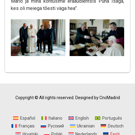
Mario ja mina kohtusime eraaudientsis Püha Isaga,
kes oli meiega tõesti väga hea”.
Copyright © All rights reserved.
Designed by CncMadrid
Español
Italiano
English
Português
Français
Русский
Ukrainian
Deutsch
Hrvatski
Polski
Nederlands
Eesti