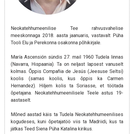
Neokatehhumeenilise Tee rahvusvahelise
meeskonnaga 2018. aasta jaanuaris, vastavalt Püha
Tooli Elu ja Perekonna osakonna põhikirjale.
María Ascensión sündis 27. mail 1960 Tudela linnas
(Navarra, Hispaania). Ta on neljast lapsest vanuselt
kolmas. Õppis Compañia de Jesús (Jeesuse Seltsi)
koolis (samas koolis, kus õppis ka Carmen
Hernandez). Hiljem kolis ta Soriasse, et töötada
õpetajana. Neokatehhumeenilisele Teele astus 19-
aastaselt.
Mõned aastad käis ta Tudela Neokatehhumeenilises
kogudeses, kuni õpetajatöö viis ta Madriidi, kus ta
jätkas Teed Siena Püha Katalina kirikus.