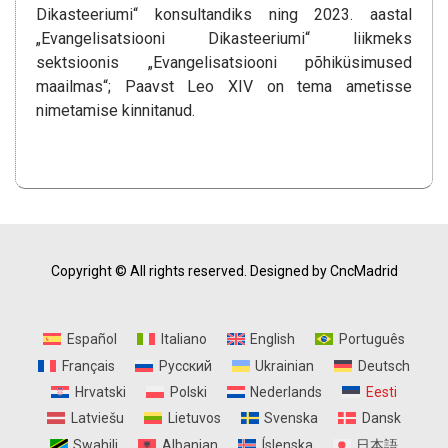
Dikasteeriumi“ konsultandiks ning 2023. aastal
„Evangelisatsiooni Dikasteeriumi“ liikmeks
sektsioonis „Evangelisatsiooni põhiküsimused
maailmas“; Paavst Leo XIV on tema ametisse
nimetamise kinnitanud.
Copyright © All rights reserved.
Designed by CncMadrid
Español
Italiano
English
Português
Français
Русский
Ukrainian
Deutsch
Hrvatski
Polski
Nederlands
Eesti
Latviešu
Lietuvos
Svenska
Dansk
Swahili
Albanian
Íslenska
日本語