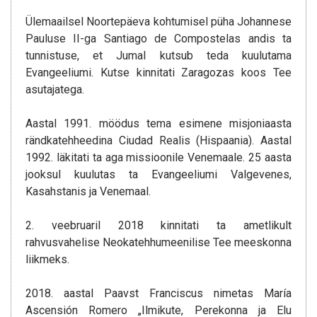
Ülemaailsel Noortepäeva kohtumisel püha Johannese
Pauluse II-ga Santiago de Compostelas andis ta
tunnistuse, et Jumal kutsub teda kuulutama
Evangeeliumi. Kutse kinnitati Zaragozas koos Tee
asutajatega.
Aastal 1991. möödus tema esimene misjoniaasta
rändkatehheedina Ciudad Realis (Hispaania). Aastal
1992. läkitati ta aga missioonile Venemaale. 25 aasta
jooksul kuulutas ta Evangeeliumi Valgevenes,
Kasahstanis ja Venemaal.
2. veebruaril 2018 kinnitati ta ametlikult
rahvusvahelise Neokatehhumeenilise Tee meeskonna
liikmeks.
2018. aastal Paavst Franciscus nimetas María
Ascensión Romero „Ilmikute, Perekonna ja Elu