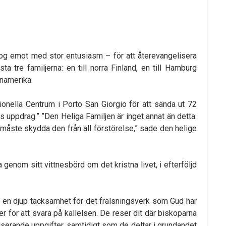
og emot med stor entusiasm – för att återevangelisera
tre familjerna: en till norra Finland, en till Hamburg
inamerika.
nella Centrum i Porto San Giorgio för att sända ut 72
s uppdrag.” ”Den Heliga Familjen är inget annat än detta:
 måste skydda den från all förstörelse,” sade den helige
genom sitt vittnesbörd om det kristna livet, i efterföljd
 en djup tacksamhet för det frälsningsverk som Gud har
kter för att svara på kallelsen. De reser dit där biskoparna
eliserande uppgifter, samtidigt som de deltar i grundandet