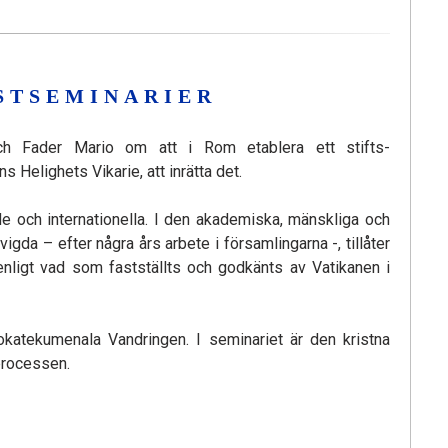
STSEMINARIER
ch Fader Mario om att i Rom etablera ett stifts-
 Helighets Vikarie, att inrätta det.
e och internationella. I den akademiska, mänskliga och
gda – efter några års arbete i församlingarna -, tillåter
enligt vad som fastställts och godkänts av Vatikanen i
katekumenala Vandringen. I seminariet är den kristna
processen.