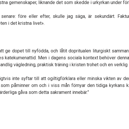
stna gemenskaper, liknande det som skedde i urkyrkan under för
 senare: före eller efter, skulle jag säga, är sekundärt. Fakt
ten i det kristna livet».
tt ge dopet till nyfödda, och låtit dopritualen liturgiskt samma
ades katekumenattid. Men i dagens sociala kontext behöver denn
ed andlig vägledning, praktisk träning i kristen trohet och en ver
tvis inte syftar till att ogiltigförklara eller minska vikten av 
som påminner om och i viss mån förnyar den tidiga kyrkans ka
ärderliga gåva som detta sakrament innebär.”