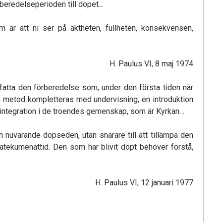
beredelseperioden till dopet…
um är att ni ser på äktheten, fullheten, konsekvensen,
H. Paulus VI, 8 maj 1974
nfatta den förberedelse som, under den första tiden när
a metod kompletteras med undervisning, en introduktion
klig integration i de troendes gemenskap, som är Kyrkan…
den nuvarande dopseden, utan snarare till att tillämpa den
tekumenattid. Den som har blivit döpt behöver förstå,
H. Paulus VI, 12 januari 1977