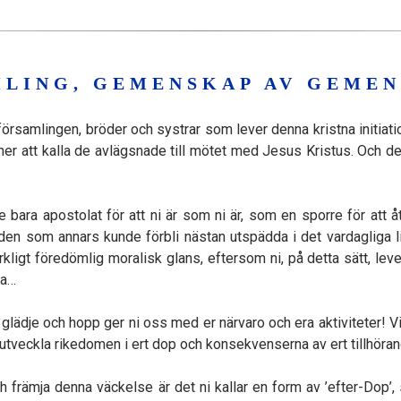
LING, GEMENSKAP AV GEME
samlingen, bröder och systrar som lever denna kristna initiation.
er att kalla de avlägsnade till mötet med Jesus Kristus. Och de
e bara apostolat för att ni är som ni är, som en sporre för att å
rden som annars kunde förbli nästan utspädda i det vardagliga l
kligt föredömlig moralisk glans, eftersom ni, på detta sätt,
da…
glädje och hopp ger ni oss med er närvaro och era aktiviteter! Vi
utveckla rikedomen i ert dop och konsekvenserna av ert tillhöran
ch främja denna väckelse är det ni kallar en form av ’efter-Dop