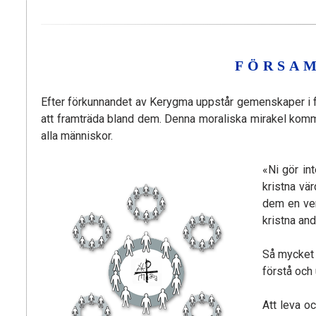
FÖRSAM
Efter förkunnandet av Kerygma uppstår gemenskaper i för
att framträda bland dem. Denna moraliska mirakel komm
alla människor.
«Ni gör int
kristna vä
dem en ver
kristna an
Så mycket 
förstå och 
Att leva o