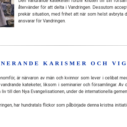
Den vandrande kateketen förblir knuten till sin försa
återvänder för att delta i Vandringen. Dessutom accept
prekär situation, med frihet att när som helst avbryt
ansvarar för Vandringen.
ONERANDE KARISMER OCH VIG
nomför, är närvaron av män och kvinnor som lever i celibat med
vandrande kateketer, liksom i seminarier och församlingar. A
 liv till den Nya Evangelisationen, under de internationella gem
, har hundratals flickor som påbörjade denna kristna initiation kä