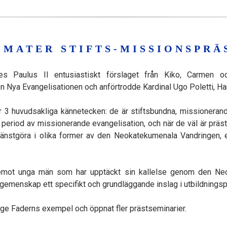
 MATER STIFTS-MISSIONSPRÄ
 Paulus II entusiastiskt förslaget från Kiko, Carmen o
n Nya Evangelisationen och anförtrodde Kardinal Ugo Poletti, Hans
r 3 huvudsakliga kännetecken: de är stiftsbundna, missionerand
period av missionerande evangelisation, och när de väl är prästvi
tjänstgöra i olika former av den Neokatekumenala Vandringen, 
 emot unga män som har upptäckt sin kallelse genom den Neo
emenskap ett specifikt och grundläggande inslag i utbildnings
ige Faderns exempel och öppnat fler prästseminarier.