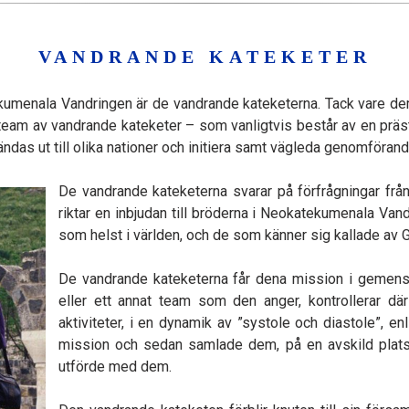
VANDRANDE KATEKETER
kumenala Vandringen är de vandrande kateketerna. Tack vare dem
team av vandrande kateketer – som vanligtvis består av en präst,
 sändas ut till olika nationer och initiera samt vägleda genomför
De vandrande kateketerna svarar på förfrågningar från 
riktar en inbjudan till bröderna i Neokatekumenala Vandr
som helst i världen, och de som känner sig kallade av Gud
De vandrande kateketerna får dena mission i gemens
eller ett annat team som den anger, kontrollerar dä
aktiviteter, i en dynamik av ”systole och diastole”, e
mission och sedan samlade dem, på en avskild plats 
utförde med dem.