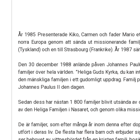
År 1985 Presenterade Kiko, Carmen och fader Mario et
norra Europa genom att sända ut missionerande familje
(Tyskland) och en till Strasbourg (Frankrike). År 1987 sän
Den 30 december 1988 anlände påven Johannes Paulus I
familjer över hela världen. ”Heliga Guds Kyrka, du kan i
den mänskliga familjen i ett gudomligt uppdrag. Familj 
Johannes Paulus II den dagen.
Sedan dess har nästan 1 800 familjer blivit utsända av d
av den Heliga Familjen i Nasaret, och genom olika miss
De är familjer, som efter många år inom denna efter d
utfört i deras liv. De flesta har flera barn och erbjuder s
ser behovet av vittnesbördet från en kristen familj, bosä