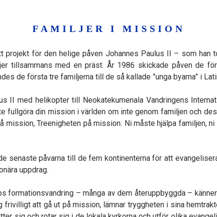
FAMILJER I MISSION
t projekt för den helige påven Johannes Paulus II – som han t
r tillsammans med en präst. År 1986 skickade påven de första 
des de första tre familjerna till de så kallade ”unga byarna” i Lat
I med helikopter till Neokatekumenala Vandringens Internatio
nte fullgöra din mission i världen om inte genom familjen och des
på mission, Treenigheten på mission. Ni måste hjälpa familjen, ni
e senaste påvarna till de fem kontinenterna för att evangelisera 
ionära uppdrag.
ops formationsvandring – många av dem återuppbyggda – känner
ig frivilligt att gå ut på mission, lämnar tryggheten i sina hemtra
tter sig och rotar sig i de lokala kyrkorna och utför olika evang