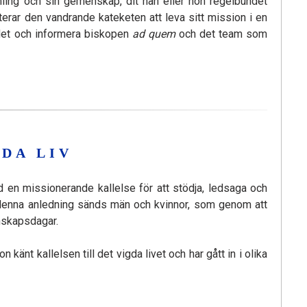
mling och sin gemenskap, dit han eller hon regelbundet
erar den vandrande kateketen att leva sitt mission i en
a det och informera biskopen
ad quem
och det team som
DA LIV
 en missionerande kallelse för att stödja, ledsaga och
v denna anledning sänds män och kvinnor, som genom att
enskapsdagar.
nt kallelsen till det vigda livet och har gått in i olika