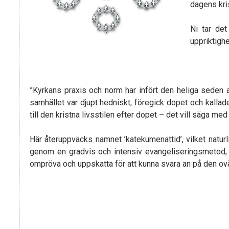
dagens kri
Ni tar det
uppriktighe
”Kyrkans praxis och norm har infört den heliga seden a
samhället var djupt hedniskt, föregick dopet och kall
till den kristna livsstilen efter dopet – det vill säga m
Här återuppväcks namnet ’katekumenattid’, vilket naturlig
genom en gradvis och intensiv evangeliseringsmetod, 
ompröva och uppskatta för att kunna svara an på den ov