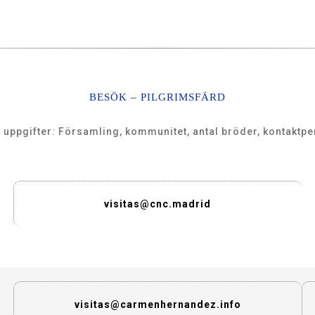
BESÖK – PILGRIMSFÄRD
e uppgifter: Församling, kommunitet, antal bröder, kontaktp
visitas@cnc.madrid
visitas@carmenhernandez.info