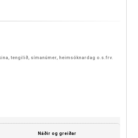
tkina, tengilið, símanúmer, heimsóknardag o.s.frv.
Náðir og greiðar