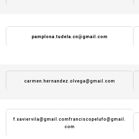
pamplona.tudela.cn@gmail.com
carmen.hernandez.olvega@gmail.com
f.xaviervila@gmail.com
franciscopelufo@gmail.
com