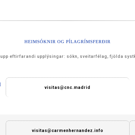
HEIMSÓKNIR OG PÍLAGRÍMSFERÐIR
pp eftirfarandi upplýsingar: sókn, sveitarfélag, fjölda sys
Í
visitas@cnc.madrid
visitas@carmenhernandez.info