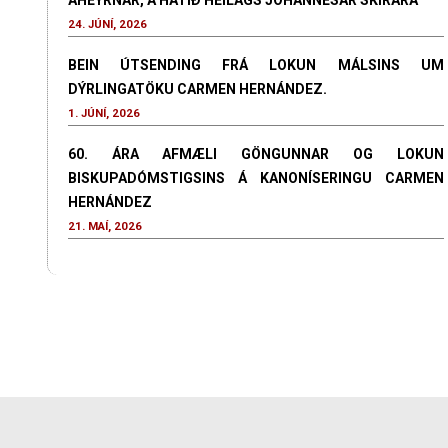
ÁHEYRNAR, Á HÁTÍÐ HEILAGS JÓHANNESAR SKÍRARA
24. JÚNÍ, 2026
BEIN ÚTSENDING FRÁ LOKUN MÁLSINS UM
DÝRLINGATÖKU CARMEN HERNÁNDEZ.
1. JÚNÍ, 2026
60. ÁRA AFMÆLI GÖNGUNNAR OG LOKUN
BISKUPADÓMSTIGSINS Á KANONÍSERINGU CARMEN
HERNÁNDEZ
21. MAÍ, 2026