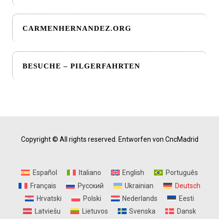
CARMENHERNANDEZ.ORG
BESUCHE – PILGERFAHRTEN
Copyright © All rights reserved.
Entworfen von CncMadrid
Español
Italiano
English
Português
Français
Русский
Ukrainian
Deutsch
Hrvatski
Polski
Nederlands
Eesti
Latviešu
Lietuvos
Svenska
Dansk