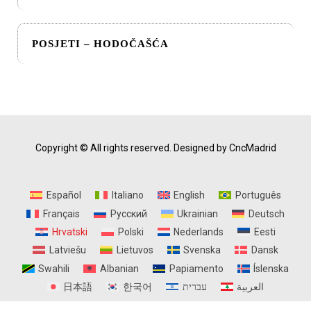
POSJETI – HODOČAŠĆA
Copyright © All rights reserved.
Designed by CncMadrid
Español
Italiano
English
Português
Français
Русский
Ukrainian
Deutsch
Hrvatski
Polski
Nederlands
Eesti
Latviešu
Lietuvos
Svenska
Dansk
Swahili
Albanian
Papiamento
Íslenska
日本語
한국어
עברית
العربية