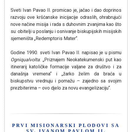
Sveti Ivan Pavao II. promicao je, jačao i dao doprinos
razvoju ove kršćanske inicijacije odraslih, ohrabrujući
nove načine misija i rada s duhovnim zvanjima kao što
su: obitelji u poslanju i osnivanje biskupijskih misijskih
sjemeništa „Redemptoris Mater“.
Godine 1990. sveti Ivan Pavao II. napisao je u pismu
Ogniqualvolta
: „Priznajem Neokatekumenski put kao
itinerarij katoličke formacije valjane za društvo i za
današnja vremena“ i „žarko želim da braća u
biskupstvu vrednuju i pomažu – zajedno sa svojim
prezbiterima – ovo djelo za novu evangelizaciju“.
PRVI MISIONARSKI PLODOVI SA
SV. IVANOM PAVLOM II.