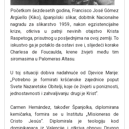
Početkom šezdesetih godina, Francisco José Gómez
Argüello (Kiko), španjolski slikar, dobitnik Nacionalne
nagradu za slikarstvo 1959., nakon egzistencijalne
krize, otkriva u patnji nevinih otajstvo Krista
Raspetoga, prisutnog u posljednjima na ovoj zemlji. To
iskustvo ga je potaklo da ostavi sve i, slijedeći korake
Charlesa de Foucaulda, krene živjeti među tim
siromasima u Palomeras Altasu.
U toj situaciji dobiva nadahnuće od Djevice Marije:
„Potrebno je formirati kršćanske zajednice poput
Svete Nazaretske Obitelji, koje će živjeti u poniznosti,
jednostavnosti i zahvaljivanju: drugi je Krist“.
Carmen Hernández, također Španjolka, diplomirana
kemičarka, formira se u Institutu „Misioneras de
Cristo Jesús“. Diplomirala je teologiju kod
dominikanaca iz Valencije i otkriva obnovu Drugog