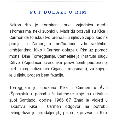
PUT DOLAZI U RIM
Nakon što je formirana prva zajednica među
siromasima, neki župnici u Madridu pozvali su Kika i
Carmen da to iskustvo prenesu u njihove župe, kao na
primjer u Zamori, u međusobno vrlo različitim
ambijentima. Kiko i Carmen dolaze u Rim uz pomoć
mons. Dina Torreggianija, utemeljitelja Instituta slugu
Crkve (Zajednica svećenika posvećenih pastoralnoj
skrbi marginaliziranih, Cigana i migranata), za kojega
je u tijeku proces beatifikacije.
Torreggiani je upoznao Kika i Carmen u Ávili
(Španjolska), pohađajući kateheze koje su držali u
župi Santiago, godine 1966.-67. Znao je vidjeti u
iskustvu Kika i Carmen odgovor na potrebu
evangelizacije najudaljenijih, pa ih je pozvao u Rim,