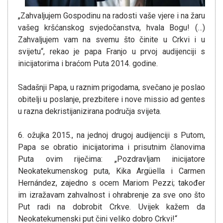
„Zahvaljujem Gospodinu na radosti vaše vjere i na žaru
vašeg kršćanskog svjedočanstva, hvala Bogu! (…)
Zahvaljujem vam na svemu što činite u Crkvi i u
svijetu“, rekao je papa Franjo u prvoj audijenciji s
inicijatorima i braćom Puta 2014. godine.
Sadašnji Papa, u raznim prigodama, svečano je poslao
obitelji u poslanje, prezbitere i nove missio ad gentes
u razna dekristijanizirana područja svijeta.
6. ožujka 2015., na jednoj drugoj audijenciji s Putom,
Papa se obratio inicijatorima i prisutnim članovima
Puta ovim riječima: „Pozdravljam inicijatore
Neokatekumenskog puta, Kika Argüella i Carmen
Hernández, zajedno s ocem Mariom Pezzi; također
im izražavam zahvalnost i ohrabrenje za sve ono što
Put radi na dobrobit Crkve. Uvijek kažem da
Neokatekumenski put čini veliko dobro Crkvi!“