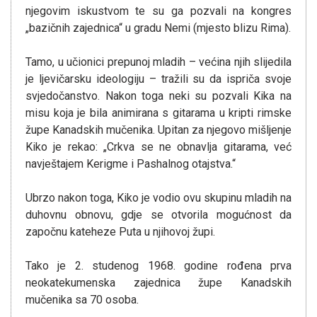
njegovim iskustvom te su ga pozvali na kongres
„bazičnih zajednica“ u gradu Nemi (mjesto blizu Rima).
Tamo, u učionici prepunoj mladih – većina njih slijedila
je ljevičarsku ideologiju – tražili su da ispriča svoje
svjedočanstvo. Nakon toga neki su pozvali Kika na
misu koja je bila animirana s gitarama u kripti rimske
župe Kanadskih mučenika. Upitan za njegovo mišljenje
Kiko je rekao: „Crkva se ne obnavlja gitarama, već
navještajem Kerigme i Pashalnog otajstva.“
Ubrzo nakon toga, Kiko je vodio ovu skupinu mladih na
duhovnu obnovu, gdje se otvorila mogućnost da
započnu kateheze Puta u njihovoj župi.
Tako je 2. studenog 1968. godine rođena prva
neokatekumenska zajednica župe Kanadskih
mučenika sa 70 osoba.