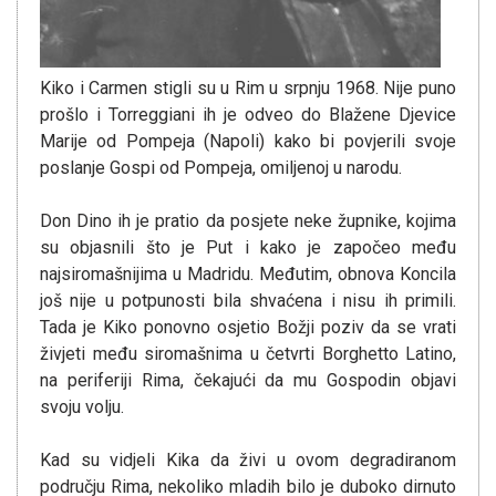
Kiko i Carmen stigli su u Rim u srpnju 1968. Nije puno
prošlo i Torreggiani ih je odveo do Blažene Djevice
Marije od Pompeja (Napoli) kako bi povjerili svoje
poslanje Gospi od Pompeja, omiljenoj u narodu.
Don Dino ih je pratio da posjete neke župnike, kojima
su objasnili što je Put i kako je započeo među
najsiromašnijima u Madridu. Međutim, obnova Koncila
još nije u potpunosti bila shvaćena i nisu ih primili.
Tada je Kiko ponovno osjetio Božji poziv da se vrati
živjeti među siromašnima u četvrti Borghetto Latino,
na periferiji Rima, čekajući da mu Gospodin objavi
svoju volju.
Kad su vidjeli Kika da živi u ovom degradiranom
području Rima, nekoliko mladih bilo je duboko dirnuto