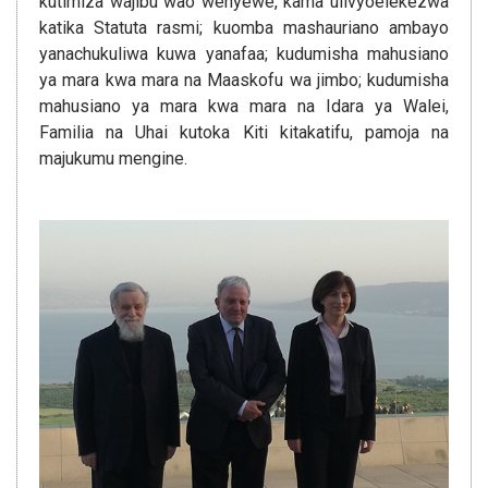
kutimiza wajibu wao wenyewe, kama ulivyoelekezwa
katika Statuta rasmi; kuomba mashauriano ambayo
yanachukuliwa kuwa yanafaa; kudumisha mahusiano
ya mara kwa mara na Maaskofu wa jimbo; kudumisha
mahusiano ya mara kwa mara na Idara ya Walei,
Familia na Uhai kutoka Kiti kitakatifu, pamoja na
majukumu mengine.