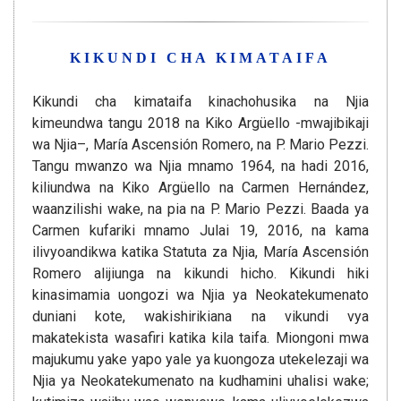
KIKUNDI CHA KIMATAIFA
Kikundi cha kimataifa kinachohusika na Njia
kimeundwa tangu 2018 na Kiko Argüello -mwajibikaji
wa Njia–, María Ascensión Romero, na P. Mario Pezzi.
Tangu mwanzo wa Njia mnamo 1964, na hadi 2016,
kiliundwa na Kiko Argüello na Carmen Hernández,
waanzilishi wake, na pia na P. Mario Pezzi. Baada ya
Carmen kufariki mnamo Julai 19, 2016, na kama
ilivyoandikwa katika Statuta za Njia, María Ascensión
Romero alijiunga na kikundi hicho. Kikundi hiki
kinasimamia uongozi wa Njia ya Neokatekumenato
duniani kote, wakishirikiana na vikundi vya
makatekista wasafiri katika kila taifa. Miongoni mwa
majukumu yake yapo yale ya kuongoza utekelezaji wa
Njia ya Neokatekumenato na kudhamini uhalisi wake;