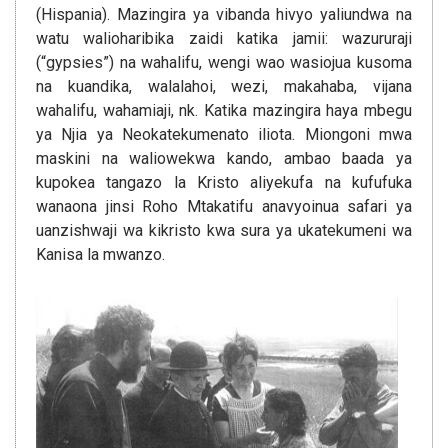
(Hispania). Mazingira ya vibanda hivyo yaliundwa na
watu walioharibika zaidi katika jamii: wazururaji
(“gypsies”) na wahalifu, wengi wao wasiojua kusoma
na kuandika, walalahoi, wezi, makahaba, vijana
wahalifu, wahamiaji, nk. Katika mazingira haya mbegu
ya Njia ya Neokatekumenato iliota. Miongoni mwa
maskini na waliowekwa kando, ambao baada ya
kupokea tangazo la Kristo aliyekufa na kufufuka
wanaona jinsi Roho Mtakatifu anavyoinua safari ya
uanzishwaji wa kikristo kwa sura ya ukatekumeni wa
Kanisa la mwanzo.