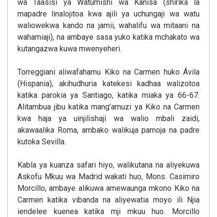
wa Taasisi ya Watumishi wa Kanisa (shirika la
mapadre linalojitoa kwa ajili ya uchungaji wa watu
waliowekwa kando na jamii, wahalifu wa mitaani na
wahamiaji), na ambaye sasa yuko katika mchakato wa
kutangazwa kuwa mwenyeheri.
Torreggiani aliwafahamu Kiko na Carmen huko Ávila
(Hispania), akihudhuria katekesi kadhaa walizotoa
katika parokia ya Santiago, katika miaka ya 66-67.
Alitambua jibu katika mang’amuzi ya Kiko na Carmen
kwa haja ya uinjilishaji wa walio mbali zaidi,
akawaalika Roma, ambako walikuja pamoja na padre
kutoka Sevilla.
Kabla ya kuanza safari hiyo, walikutana na aliyekuwa
Askofu Mkuu wa Madrid wakati huo, Mons. Casimiro
Morcillo, ambaye alikuwa amewaunga mkono Kiko na
Carmen katika vibanda na aliyewatia moyo ili Njia
iendelee kuenea katika mji mkuu huo. Morcillo