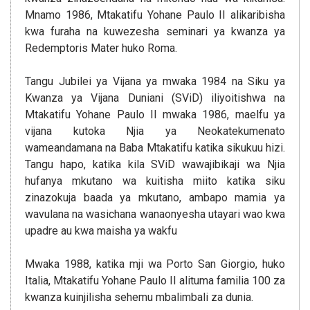
Mnamo 1986, Mtakatifu Yohane Paulo II alikaribisha
kwa furaha na kuwezesha seminari ya kwanza ya
Redemptoris Mater huko Roma.
Tangu Jubilei ya Vijana ya mwaka 1984 na Siku ya
Kwanza ya Vijana Duniani (SViD) iliyoitishwa na
Mtakatifu Yohane Paulo II mwaka 1986, maelfu ya
vijana kutoka Njia ya Neokatekumenato
wameandamana na Baba Mtakatifu katika sikukuu hizi.
Tangu hapo, katika kila SViD wawajibikaji wa Njia
hufanya mkutano wa kuitisha miito katika siku
zinazokuja baada ya mkutano, ambapo mamia ya
wavulana na wasichana wanaonyesha utayari wao kwa
upadre au kwa maisha ya wakfu
Mwaka 1988, katika mji wa Porto San Giorgio, huko
Italia, Mtakatifu Yohane Paulo II alituma familia 100 za
kwanza kuinjilisha sehemu mbalimbali za dunia.