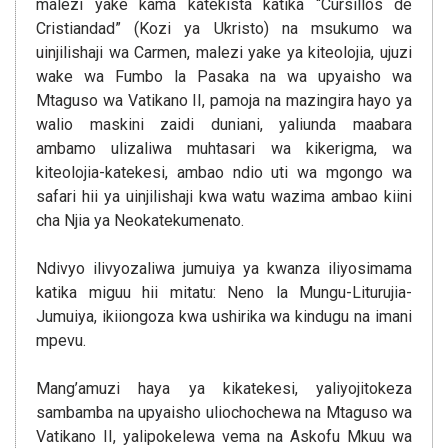
malezi yake kama katekista katika “Cursillos de
Cristiandad” (Kozi ya Ukristo) na msukumo wa
uinjilishaji wa Carmen, malezi yake ya kiteolojia, ujuzi
wake wa Fumbo la Pasaka na wa upyaisho wa
Mtaguso wa Vatikano II, pamoja na mazingira hayo ya
walio maskini zaidi duniani, yaliunda maabara
ambamo ulizaliwa muhtasari wa kikerigma, wa
kiteolojia-katekesi, ambao ndio uti wa mgongo wa
safari hii ya uinjilishaji kwa watu wazima ambao kiini
cha Njia ya Neokatekumenato.
Ndivyo ilivyozaliwa jumuiya ya kwanza iliyosimama
katika miguu hii mitatu: Neno la Mungu-Liturujia-
Jumuiya, ikiiongoza kwa ushirika wa kindugu na imani
mpevu.
Mang’amuzi haya ya kikatekesi, yaliyojitokeza
sambamba na upyaisho uliochochewa na Mtaguso wa
Vatikano II, yalipokelewa vema na Askofu Mkuu wa