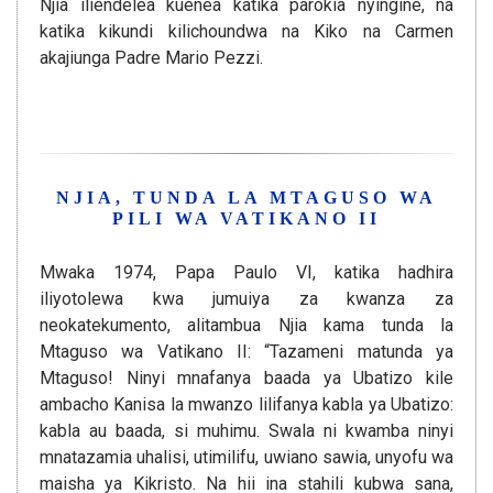
Njia iliendelea kuenea katika parokia nyingine, na
katika kikundi kilichoundwa na Kiko na Carmen
akajiunga Padre Mario Pezzi.
NJIA, TUNDA LA MTAGUSO WA
PILI WA VATIKANO II
Mwaka 1974, Papa Paulo VI, katika hadhira
iliyotolewa kwa jumuiya za kwanza za
neokatekumento, alitambua Njia kama tunda la
Mtaguso wa Vatikano II: “Tazameni matunda ya
Mtaguso! Ninyi mnafanya baada ya Ubatizo kile
ambacho Kanisa la mwanzo lilifanya kabla ya Ubatizo:
kabla au baada, si muhimu. Swala ni kwamba ninyi
mnatazamia uhalisi, utimilifu, uwiano sawia, unyofu wa
maisha ya Kikristo. Na hii ina stahili kubwa sana,