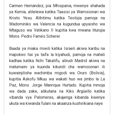
Carmen Hernández, pia Mhispania, mwenye shahada
ya Kemia, alilelewa katika Taasisi ya Wamisionari wa
Kristo Yesu. Alihitimu katika Teolojia pamoja na
Wadominiko wa Valencia na kugundua upyaisho wa
Mtaguso wa Vatikano II kupitia kwa mwana liturujia
Mons. Pedro Farnés Scherer.
Baada ya miaka miwili katika Israeli akiwa karibu na
mapokeo hai ya taifa la kiyahudi, pamoja na mahali
kadhaa katika Nchi Takatifu, alirudi Madrid akiwa na
matumaini ya kuunda kikundi cha wamisionari ili
kuwainjilisha wachimba migodi wa Oruro (Bolivia),
kupitia Askofu Mkuu wa wakati huo wa jimbo la La
Paz, Mons. Jorge Manrique Hurtado. Kupitia mmoja
wa dada zake, alikutana na Kiko Argüello katika
vibanda vya Palomeras, akajenga kibanda kwenye
ukuta wa kiwanda fulani na akaanza kushirikiana naye.