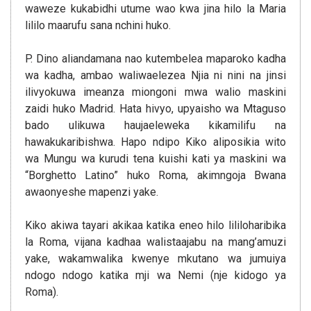
waweze kukabidhi utume wao kwa jina hilo la Maria
lililo maarufu sana nchini huko.
P. Dino aliandamana nao kutembelea maparoko kadha
wa kadha, ambao waliwaelezea Njia ni nini na jinsi
ilivyokuwa imeanza miongoni mwa walio maskini
zaidi huko Madrid. Hata hivyo, upyaisho wa Mtaguso
bado ulikuwa haujaeleweka kikamilifu na
hawakukaribishwa. Hapo ndipo Kiko aliposikia wito
wa Mungu wa kurudi tena kuishi kati ya maskini wa
“Borghetto Latino” huko Roma, akimngoja Bwana
awaonyeshe mapenzi yake.
Kiko akiwa tayari akikaa katika eneo hilo lililoharibika
la Roma, vijana kadhaa walistaajabu na mang’amuzi
yake, wakamwalika kwenye mkutano wa jumuiya
ndogo ndogo katika mji wa Nemi (nje kidogo ya
Roma).