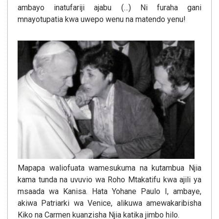
ambayo inatufariji ajabu (…) Ni furaha gani
mnayotupatia kwa uwepo wenu na matendo yenu!
Mapapa waliofuata wamesukuma na kutambua Njia
kama tunda na uvuvio wa Roho Mtakatifu kwa ajili ya
msaada wa Kanisa. Hata Yohane Paulo I, ambaye,
akiwa Patriarki wa Venice, alikuwa amewakaribisha
Kiko na Carmen kuanzisha Njia katika jimbo hilo.