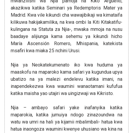
mwanzilishi wa Njia pamoja na Kiko Argüello,
akazikwa katika Seminari ya Redemptoris Mater ya
Madrid. Kwa vile kikundi cha wawajibikaji wa kimataifa
kilikuwa hakijakamilika, na kwa ombi la Kiti Kitakatifu-
kulingana na Statuta za Njia-, mwaka mmoja na nusu
baadaye alijiunga kama sehemu ya kikundi hicho
María Ascensión Romero, Mhispania, katekista
msafiri kwa miaka 25 nchini Urusi.
Njia ya Neokatekumenato iko kwa huduma ya
maaskofu na maparoko kama safari ya kugundua upya
ubatizo na ya malezi endelevu katika imani, na
inapendekezwa kwa waumini wanaotamani kufufua
katika maisha yao utajiri wa uingizwaji wa Kikristo.
Njia – ambayo safari yake inafanyika katika
maparokia, katika jumuiya ndogo zinazoundwa na
watu wa umri na hali ya kijamii mbalimbali- hatua kwa
hatua inaongoza waumini kwenye uhusiano wa kina na