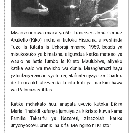
Mwanzoni mwa miaka ya 60, Francisco José Gómez
Argüello (Kiko), mchoraji kutoka Hispania, aliyeshinda
Tuzo la Kitaifa la Uchoraji mnamo 1959, baada ya
misukosuko ya kimaisha, aligundua katika mateso ya
wasio na hatia fumbo la Kristo Msulubiwa, aliyeko
katika wale wa mwisho wa dunia. Maang’amuzi haya
yalimfanya aache vyote na, akifuata nyayo za Charles
de Foucauld, alikwenda kuishi kati ya maskini hawa
wa Palomeras Altas.
Katika mchakato huu, anapata uvuvio kutoka Bikira
Maria: “Inabidi kufanya jumuiya za kikristo kuwa kama
Familia Takatifu ya Nazareti, zinazoishi katika
unyenyekevu, urahisi na sifa. Mwingine ni Kristo.”