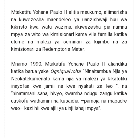
Mtakatifu Yohane Paulo II alitia msukumo, aliimarisha
na kuwezesha maendeleo ya uanzishwaji huu wa
kikristo kwa watu wazima, akiwezesha pia namna
mpya za wito wa kimisionari kama vile familia katika
utume na malezi ya seminari za kijimbo na za
kimisionari za Redemptoris Mater.
Mnamo 1990, Mtakatifu Yohane Paulo II aliandika
katika barua yake
Ogniqualvolta
: “Ninaitambua Njia ya
Neokatekumenato kama njia ya malezi ya kikatoliki
inayofaa kwa jamii na kwa nyakati za leo “, na
“ninatamani sana, hivyo, kwamba ndugu zangu katika
uaskofu wathamini na kusaidia. –pamoja na mapadre
wao– kazi hii kwa ajili ya uinjilishaji mpya”.