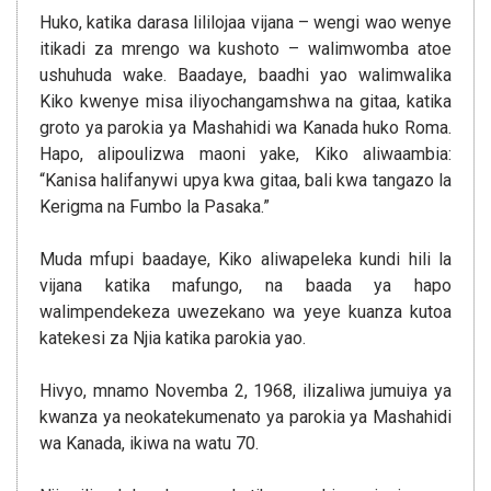
Huko, katika darasa lililojaa vijana – wengi wao wenye
itikadi za mrengo wa kushoto – walimwomba atoe
ushuhuda wake. Baadaye, baadhi yao walimwalika
Kiko kwenye misa iliyochangamshwa na gitaa, katika
groto ya parokia ya Mashahidi wa Kanada huko Roma.
Hapo, alipoulizwa maoni yake, Kiko aliwaambia:
“Kanisa halifanywi upya kwa gitaa, bali kwa tangazo la
Kerigma na Fumbo la Pasaka.”
Muda mfupi baadaye, Kiko aliwapeleka kundi hili la
vijana katika mafungo, na baada ya hapo
walimpendekeza uwezekano wa yeye kuanza kutoa
katekesi za Njia katika parokia yao.
Hivyo, mnamo Novemba 2, 1968, ilizaliwa jumuiya ya
kwanza ya neokatekumenato ya parokia ya Mashahidi
wa Kanada, ikiwa na watu 70.