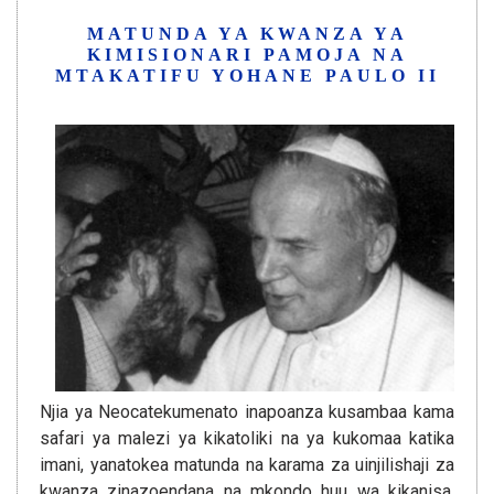
MATUNDA YA KWANZA YA
KIMISIONARI PAMOJA NA
MTAKATIFU YOHANE PAULO II
Njia ya Neocatekumenato inapoanza kusambaa kama
safari ya malezi ya kikatoliki na ya kukomaa katika
imani, yanatokea matunda na karama za uinjilishaji za
kwanza zinazoendana na mkondo huu wa kikanisa.