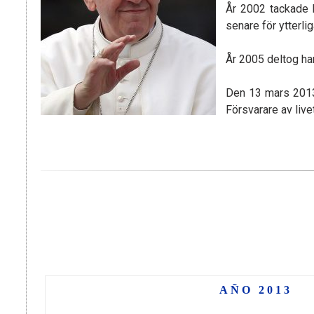
År 2002 tackade h
senare för ytterli
År 2005 deltog han
Den 13 mars 2013 
Försvarare av livet
Buscar:
AÑO 2013