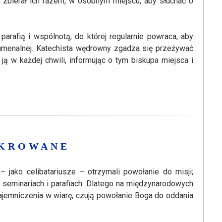
e zbierał ich razem, w osobnym miejscu, aby słuchać o
arafią i wspólnotą, do której regularnie powraca, aby
umenalnej. Katechista wędrowny zgadza się przeżywać
ją w każdej chwili, informując o tym biskupa miejsca i
EKROWANE
 jako celibatariusze – otrzymali powołanie do misji;
w seminariach i parafiach. Dlatego na międzynarodowych
ajemniczenia w wiarę, czują powołanie Boga do oddania