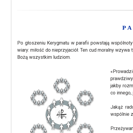
P
Po głoszeniu Kerygmatu w parafii powstają wspólnoty b
wiary: miłość do nieprzyjaciół. Ten cud moralny wzywa
Bożą wszystkim ludziom.
«Prowadzic
prawdziwyc
jakby rozm
co innego,
Jakąż rad
wspólnie z
Przeżywan