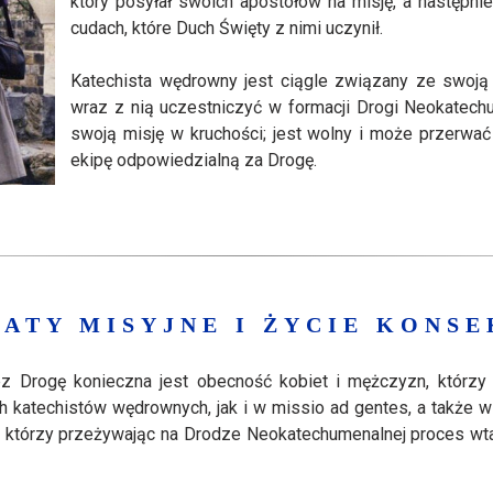
który posyłał swoich apostołów na misję, a następni
cudach, które Duch Święty z nimi uczynił.
Katechista wędrowny jest ciągle związany ze swoją p
wraz z nią uczestniczyć w formacji Drogi Neokatech
swoją misję w kruchości; jest wolny i może przerwać 
ekipę odpowiedzialną za Drogę.
ATY MISYJNE I ŻYCIE KONS
z Drogę konieczna jest obecność kobiet i mężczyzn, którzy –
h katechistów wędrownych, jak i w missio ad gentes, a także 
, którzy przeżywając na Drodze Neokatechumenalnej proces wt