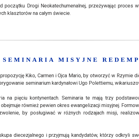
e od początku Drogi Neokatechumenalnej, przeżywając proces 
ch klasztorów na całym świecie.
 SEMINARIA MISYJNE REDEM
ł propozycję Kiko, Carmen i Ojca Mario, by otworzyć w Rzymie 
 erygowanie seminarium kardynałowi Ugo Polettiemu, wikariuszo
ia na pięciu kontynentach. Seminaria te mają trzy podstawo
bejmuje również pewien okres ewangelizacji misyjnej. Formowani
zwolenie, by posługiwać w różnych rodzajach misji, realiz
upa diecezjalnego i przyjmują kandydatów, którzy odkryli sw