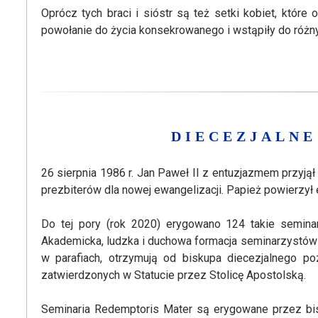
Oprócz tych braci i sióstr są też setki kobiet, któr
powołanie do życia konsekrowanego i wstąpiły do różny
DIECEZJALNE
26 sierpnia 1986 r. Jan Paweł II z entuzjazmem przyją
prezbiterów dla nowej ewangelizacji. Papież powierzył
Do tej pory (rok 2020) erygowano 124 takie seminar
Akademicka, ludzka i duchowa formacja seminarzystów o
w parafiach, otrzymują od biskupa diecezjalnego po
zatwierdzonych w Statucie przez Stolicę Apostolską.
Seminaria Redemptoris Mater są erygowane przez bisk