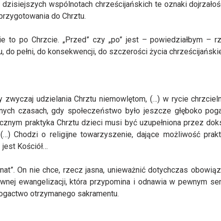
dzisiejszych wspólnotach chrześcijańskich te oznaki dojrzałoś
przygotowania do Chrztu.
ie to po Chrzcie. „Przed” czy „po” jest – powiedziałbym – r
, do pełni, do konsekwencji, do szczerości życia chrześcijański
zwyczaj udzielania Chrztu niemowlętom, (…) w rycie chrzciel
wnych czasach, gdy społeczeństwo było jeszcze głęboko pog
nym praktyka Chrztu dzieci musi być uzupełniona przez dokszt
 (…) Chodzi o religijne towarzyszenie, dające możliwość prak
 jest Kościół…
t”. On nie chce, rzecz jasna, unieważnić dotychczas obowiązuj
sywnej ewangelizacji, która przypomina i odnawia w pewnym se
bogactwo otrzymanego sakramentu.