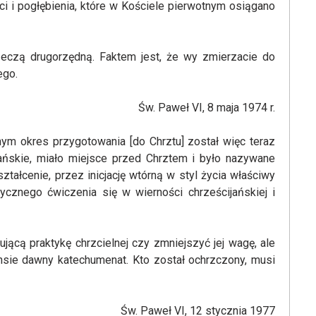
ci i pogłębienia, które w Kościele pierwotnym osiągano
zeczą drugorzędną. Faktem jest, że wy zmierzacie do
ego.
Św. Paweł VI, 8 maja 1974 r.
nym okres przygotowania [do Chrztu] został więc teraz
ańskie, miało miejsce przed Chrztem i było nazywane
ałcenie, przez inicjację wtórną w styl życia właściwy
tycznego ćwiczenia się w wierności chrześcijańskiej i
ącą praktykę chrzcielnej czy zmniejszyć jej wagę, ale
nsie dawny katechumenat. Kto został ochrzczony, musi
Św. Paweł VI, 12 stycznia 1977