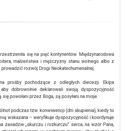
zestrzeniła się na pięć kontynentów. Międzynarodowa
zbitera, małżeństwa i mężczyzny stanu wolnego albo z
 i prowadzić rozwój Drogi Neokatechumenalnej.
a prośby pochodzące z odległych diecezji. Ekipa
 aby dobrowolnie deklarowali swoją dyspozycyjność
ą się powołani przez Boga, są posyłani na misje.
ólnot podczas tzw. konwiwencji (dni skupienia), kiedy to
 nią wskazana – weryfikuje dyspozycyjność i koordynuje
a zasadzie „skurczu i rozkurczu” serca, na wzór Pana,