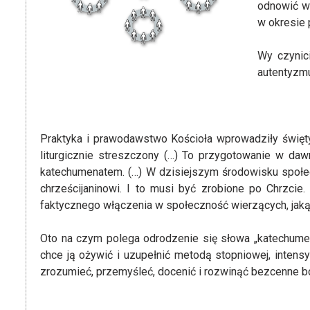
odnowić w 
w okresie 
Wy czynic
autentyzmu
Praktyka i prawodawstwo Kościoła wprowadziły święty 
liturgicznie streszczony (…) To przygotowanie w da
katechumenatem. (…) W dzisiejszym środowisku społecz
chrześcijaninowi. I to musi być zrobione po Chrzcie.
faktycznego włączenia w społeczność wierzących, jaką
Oto na czym polega odrodzenie się słowa „katechumena
chce ją ożywić i uzupełnić metodą stopniowej, inten
zrozumieć, przemyśleć, docenić i rozwinąć bezcenne 