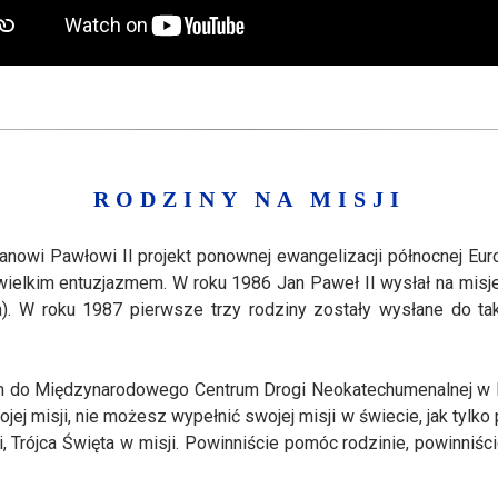
RODZINY NA MISJI
Janowi Pawłowi II projekt ponownej ewangelizacji północnej Euro
wielkim entuzjazmem. W roku 1986 Jan Paweł II wysłał na misje p
a). W roku 1987 pierwsze trzy rodziny zostały wysłane do ta
em do Międzynarodowego Centrum Drogi Neokatechumenalnej w Po
ej misji, nie możesz wypełnić swojej misji w świecie, jak tylko p
ji, Trójca Święta w misji. Powinniście pomóc rodzinie, powinniś