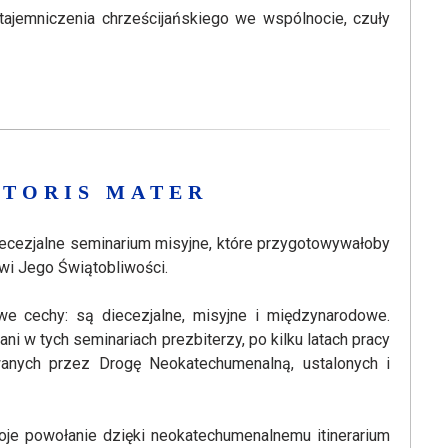
wtajemniczenia chrześcijańskiego we wspólnocie, czuły
PTORIS MATER
diecezjalne seminarium misyjne, które przygotowywałoby
wi Jego Świątobliwości.
we cechy: są diecezjalne, misyjne i międzynarodowe.
 w tych seminariach prezbiterzy, po kilku latach pracy
owanych przez Drogę Neokatechumenalną, ustalonych i
oje powołanie dzięki neokatechumenalnemu itinerarium