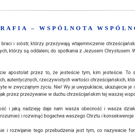
ARAFIA – WSPÓLNOTA WSPÓLN
raci i sióstr, którzy przeżywają wtajemniczenie chrześcijańs
 tych, którzy są oddaleni, do spotkania z Jezusem Chrystusem.
ie apostolat przez to, że jesteście tym, kim jesteście. To 
h, autentycznych, rzeczywistych wartości chrześcijańskich, któ
yte w zwyczajnym życiu. Nie! Wy je uwypuklacie, ukazujecie je 
 jak przez przeżywanie w duchu chrześcijańskim tej waszej wspó
ość i jaką nadzieję daje nam wasza obecność i wasza dział
rozumieć i rozwinąć bogactwa waszego Chrztu i konsekwencje 
ie i rozwijanie tego przebudzenia jest tym, co nazywacie fo