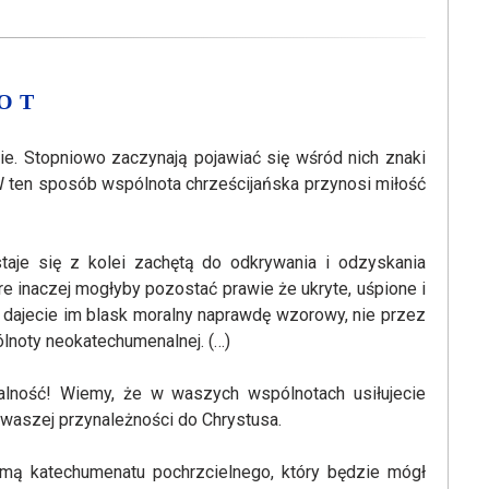
OT
kie. Stopniowo zaczynają pojawiać się wśród nich znaki
 W ten sposób wspólnota chrześcijańska przynosi miłość
staje się z kolei zachętą do odkrywania i odzyskania
re inaczej mogłyby pozostać prawie że ukryte, uśpione i
i dajecie im blask moralny naprawdę wzorowy, nie przez
lnoty neokatechumenalnej. (…)
alność! Wiemy, że w waszych wspólnotach usiłujecie
waszej przynależności do Chrystusa.
rmą katechumenatu pochrzcielnego, który będzie mógł