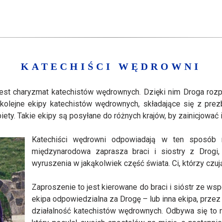
KATECHIŚCI WĘDROWNI
t charyzmat katechistów wędrownych. Dzięki nim Droga rozpr
a kolejne ekipy katechistów wędrownych, składające się z pre
ety. Takie ekipy są posyłane do różnych krajów, by zainicjować
Katechiści wędrowni odpowiadają w ten sposób n
międzynarodowa zaprasza braci i siostry z Drogi,
wyruszenia w jakąkolwiek część świata. Ci, którzy czuj
Zaproszenie to jest kierowane do braci i sióstr ze wsp
ekipa odpowiedzialna za Drogę – lub inna ekipa, przez
działalność katechistów wędrownych. Odbywa się to n