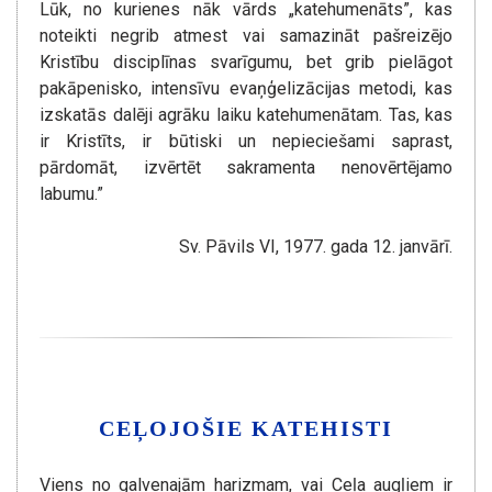
Lūk, no kurienes nāk vārds „katehumenāts”, kas
noteikti negrib atmest vai samazināt pašreizējo
Kristību disciplīnas svarīgumu, bet grib pielāgot
pakāpenisko, intensīvu evaņģelizācijas metodi, kas
izskatās dalēji agrāku laiku katehumenātam. Tas, kas
ir Kristīts, ir būtiski un nepieciešami saprast,
pārdomāt, izvērtēt sakramenta nenovērtējamo
labumu.”
Sv. Pāvils VI, 1977. gada 12. janvārī.
CEĻOJOŠIE KATEHISTI
Viens no galvenajām harizmam, vai Ceļa augļiem ir