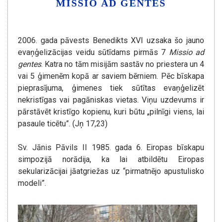
MISSIO AD GENTES
2006. gada pāvests Benedikts XVI uzsaka šo jauno
evaņģelizācijas veidu sūtīdams pirmās 7
Missio ad
gentes
. Katra no tām misijām sastāv no priestera un 4
vai 5 ģimenēm kopā ar saviem bērniem. Pēc bīskapa
pieprasījuma, ģimenes tiek sūtītas evaņģelizēt
nekristīgas vai pagāniskas vietas. Viņu uzdevums ir
pārstāvēt kristīgo kopienu, kuri būtu „pilnīgi viens, lai
pasaule ticētu”. (Jņ 17,23)
Sv. Jānis Pāvils II 1985. gada 6. Eiropas bīskapu
simpozijā norādija, ka lai atbildētu Eiropas
sekularizācijai jāatgriežas uz “pirmatnējo apustulisko
modeli”.