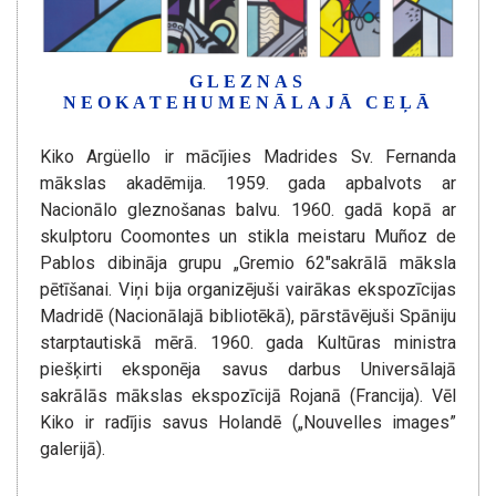
GLEZNAS
NEOKATEHUMENĀLAJĀ CEĻĀ
Kiko Argüello ir mācījies Madrides Sv. Fernanda
mākslas akadēmija. 1959. gada apbalvots ar
Nacionālo gleznošanas balvu. 1960. gadā kopā ar
skulptoru Coomontes un stikla meistaru Muñoz de
Pablos dibināja grupu „Gremio 62″sakrālā māksla
pētīšanai. Viņi bija organizējuši vairākas ekspozīcijas
Madridē (Nacionālajā bibliotēkā), pārstāvējuši Spāniju
starptautiskā mērā. 1960. gada Kultūras ministra
piešķirti eksponēja savus darbus Universālajā
sakrālās mākslas ekspozīcijā Rojanā (Francija). Vēl
Kiko ir radījis savus Holandē („Nouvelles images”
galerijā).