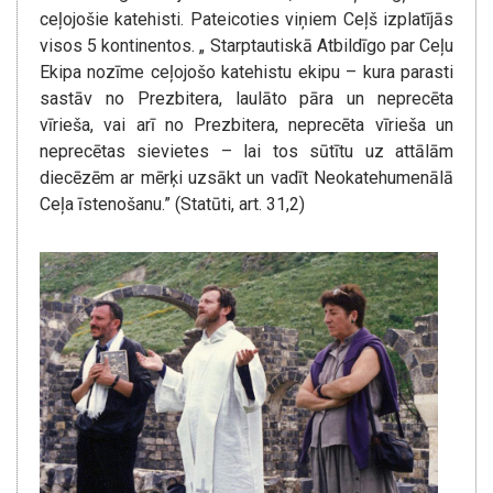
ceļojošie katehisti. Pateicoties viņiem Ceļš izplatījās
visos 5 kontinentos. „ Starptautiskā Atbildīgo par Ceļu
Ekipa nozīme ceļojošo katehistu ekipu – kura parasti
sastāv no Prezbitera, laulāto pāra un neprecēta
vīrieša, vai arī no Prezbitera, neprecēta vīrieša un
neprecētas sievietes – lai tos sūtītu uz attālām
diecēzēm ar mērķi uzsākt un vadīt Neokatehumenālā
Ceļa īstenošanu.” (Statūti, art. 31,2)