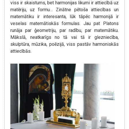
viss ir skaistums, bet harmonijas likumi ir attiecībā uz
matēriju, uz formu… Zinātne pētoša attiecības un
matemātiku ir interesanta, lūk tāpēc harmonijā ir
veselas matemātiskās formulas. Jau pat Platons
runāja par ģeometriju, par radību, par matemātiku.
Mākslā, neatkarīgs no tā vai tā ir glezniecība,
skulptūra, mūzika, poēzijā, viss pastāv harmoniskās
attiecībās.