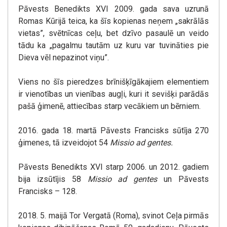
Pāvests Benedikts XVI 2009. gada sava uzrunā
Romas Kūrijā teica, ka šīs kopienas neņem „sakrālās
vietas”, svētnīcas ceļu, bet dzīvo pasaulē un veido
tādu ka „pagalmu tautām uz kuru var tuvināties pie
Dieva vēl nepazinot viņu”.
Viens no šīs pieredzes brīnišķīgākajiem elementiem
ir vienotības un vienības augļi, kuri it sevišķi parādās
pašā ģimenē, attiecības starp vecākiem un bērniem.
2016. gada 18. martā Pāvests Francisks sūtīja 270
ģimenes, tā izveidojot 54
Missio ad gentes.
Pāvests Benedikts XVI starp 2006. un 2012. gadiem
bija izsūtījis 58
Missio ad gentes
un Pāvests
Francisks – 128.
2018. 5. maijā Tor Vergatā (Roma), svinot Ceļa pirmās