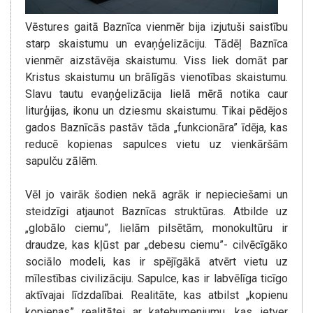
Vēstures gaitā Baznīca vienmēr bija izjutuši saistību
starp skaistumu un evaņģelizāciju. Tādēļ Baznīca
vienmēr aizstāvēja skaistumu. Viss liek domāt par
Kristus skaistumu un brālīgās vienotības skaistumu.
Slavu tautu evaņģelizācija lielā mērā notika caur
liturģijas, ikonu un dziesmu skaistumu. Tikai pēdējos
gados Baznīcās pastāv tāda „funkcionāra” īdēja, kas
reducē kopienas sapulces vietu uz vienkāršām
sapulču zālēm.
Vēl jo vairāk šodien nekā agrāk ir nepieciešami un
steidzīgi atjaunot Baznīcas struktūras. Atbilde uz
„globālo ciemu”, lielām pilsētām, monokultūru ir
draudze, kas kļūst par „debesu ciemu”- cilvēcīgāko
sociālo modeli, kas ir spējīgākā atvērt vietu uz
mīlestības civilizāciju. Sapulce, kas ir labvēlīga ticīgo
aktīvajai līdzdalībai. Realitāte, kas atbilst „kopienu
kopienas” realitātei ar katehumeniumu, kas ietver