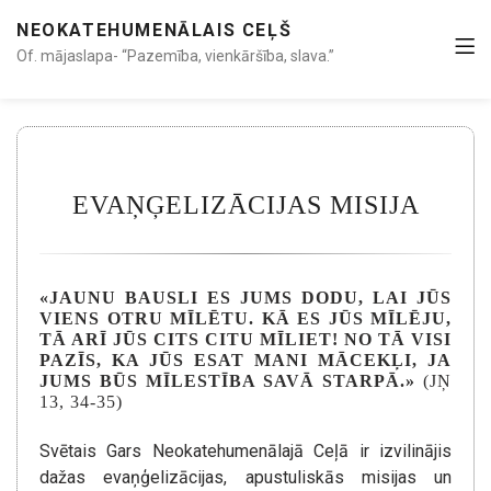
NEOKATEHUMENĀLAIS CEĻŠ
Of. mājaslapa- “Pazemība, vienkāršība, slava.”
EVAŅĢELIZĀCIJAS MISIJA
«JAUNU BAUSLI ES JUMS DODU, LAI JŪS
VIENS OTRU MĪLĒTU. KĀ ES JŪS MĪLĒJU,
TĀ ARĪ JŪS CITS CITU MĪLIET! NO TĀ VISI
PAZĪS, KA JŪS ESAT MANI MĀCEKĻI, JA
JUMS BŪS MĪLESTĪBA SAVĀ STARPĀ.»
(JŅ
13, 34-35)
Svētais Gars Neokatehumenālajā Ceļā ir izvilinājis
dažas evaņģelizācijas, apustuliskās misijas un