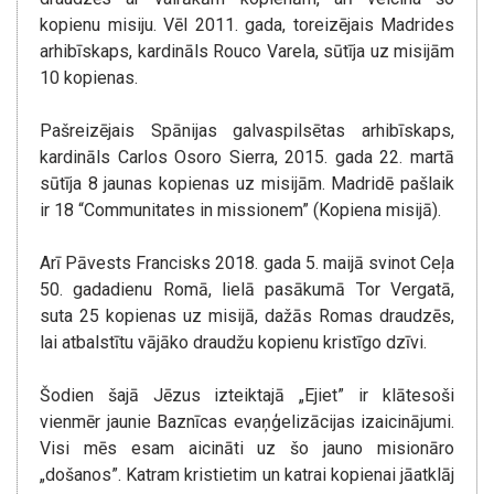
kopienu misiju. Vēl 2011. gada, toreizējais Madrides
arhibīskaps, kardināls Rouco Varela, sūtīja uz misijām
10 kopienas.
Pašreizējais Spānijas galvaspilsētas arhibīskaps,
kardināls Carlos Osoro Sierra, 2015. gada 22. martā
sūtīja 8 jaunas kopienas uz misijām. Madridē pašlaik
ir 18 “Communitates in missionem” (Kopiena misijā).
Arī Pāvests Francisks 2018. gada 5. maijā svinot Ceļa
50. gadadienu Romā, lielā pasākumā Tor Vergatā,
suta 25 kopienas uz misijā, dažās Romas draudzēs,
lai atbalstītu vājāko draudžu kopienu kristīgo dzīvi.
Šodien šajā Jēzus izteiktajā „Ejiet” ir klātesoši
vienmēr jaunie Baznīcas evaņģelizācijas izaicinājumi.
Visi mēs esam aicināti uz šo jauno misionāro
„došanos”. Katram kristietim un katrai kopienai jāatklāj