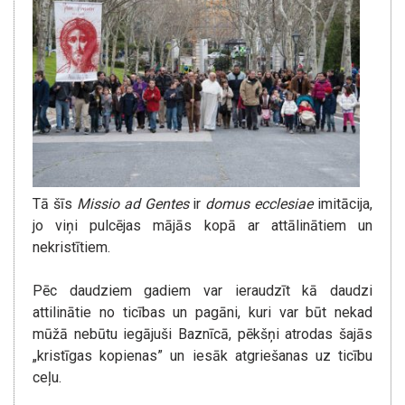
Tā šīs
Missio ad Gentes
ir
domus ecclesiae
imitācija,
jo viņi pulcējas mājās kopā ar attālinātiem un
nekristītiem.
Pēc daudziem gadiem var ieraudzīt kā daudzi
attilinātie no ticības un pagāni, kuri var būt nekad
mūžā nebūtu iegājuši Baznīcā, pēkšņi atrodas šajās
„kristīgas kopienas” un iesāk atgriešanas uz ticību
ceļu.