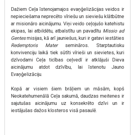
Dažiem Ceļa īstenojamajos evaņģelizācijas veidos ir
nepieciešama neprecēto vīriešu un sieviešu klātbūtne
ar misionāro aicinājumu. Viņi veido ceļojušo katehistu
ekipas, lai atbildētu, atbalstītu un pavadītu
Missio ad
Gentes
misijas, kā arī jauniešus, kuri ir gatavi iestāties
Redemptoris Mater
semināros
.
Starptautisku
konvivenciju laikā tiek sūtīti vīrieši un sievietes, kuri
dzīvodami Ceļa ticības ceļvedī ir atklājuši Dieva
aicinājumu atdot dzīvību, lai īstenotu Jauno
Evaņģelizāciju.
Kopā ar visiem šiem brāļiem un māsām, kopš
Neokatehumenālā Ceļa sakumā, daudzas meitenes ir
sajutušas aicinājumu uz konsekrēto dzīvi un ir
iestājušas dažos klosteros visā pasaulē.