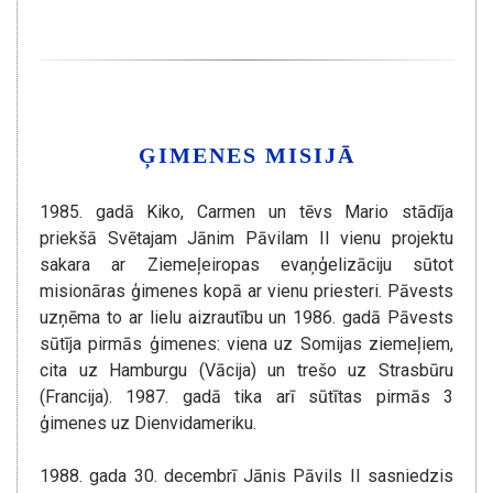
ĢIMENES MISIJĀ
1985. gadā Kiko, Carmen un tēvs Mario stādīja
priekšā Svētajam Jānim Pāvilam II vienu projektu
sakara ar Ziemeļeiropas evaņģelizāciju sūtot
misionāras ģimenes kopā ar vienu priesteri. Pāvests
uzņēma to ar lielu aizrautību un 1986. gadā Pāvests
sūtīja pirmās ģimenes: viena uz Somijas ziemeļiem,
cita uz Hamburgu (Vācija) un trešo uz Strasbūru
(Francija). 1987. gadā tika arī sūtītas pirmās 3
ģimenes uz Dienvidameriku.
1988. gada 30. decembrī Jānis Pāvils II sasniedzis