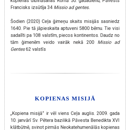
kopienas dibināšanas Romā 50. gadadienu, Pāvests
Francisks izsūtīja 34
Missio ad gentes.
Šodien (2020) Ceļa ģimeņu skaits misijās sasniedz
1640. Pie tā jāpieskaita aptuveni 5800 bērnu. Tie visi
sadalīti pa 108 valstīm, piecos kontinentos. Daudz no
tām ģimenēm veido vairāk nekā 200
Missio ad
Gentes
62 valstīs
KOPIENAS MISIJĀ
„Kopiena misijā” ir vēl viens Ceļa auglis. 2009. gada
10. janvārī Sv. Pētera bazilikā Pāvesta Benedikta XVI
klātbūtnē, svinot pirmās Neokatehumenālās kopienas