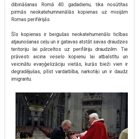
dibināšanas Romā 40. gadadienu, tika nosūtītas
pirmās neokatehumnenālās kopienas uz misijām
Romas perifērijās.
Šīs kopienas ir beigušas neokatehumenālo ticības
atjaunošanas ceļu un ir gatavas atstāt savas draudzes
teritoriju lai pārceltos uz perifēriju draudzēm. Tie
prāvesti aicina veselo kopienu lai atbalstītu un
veicinātu evaņģelizāciju vietās, kurās bieži vien ir
degradējušas, plīst vardarbība, narkotiķi un ir daudz
imigrantu.