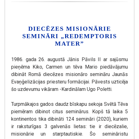
DIECĒZES MISIONĀRIE
SEMINĀRI „REDEMPTORIS
MATER”
1986. gada 26. augustā Jānis Pāvils II ar sajūsmu
pieņēma Kiko, Carmen un tēva Mario piedāvājumu
dibināt Romā diecēzes misionāro semināru Jaunās
Evaņģelizācijas priesteru formācijai. Pāvests uzticēja
šo uzdevumu vikāram -Kardinālam Ugo Poletti.
Turpmākajos gados daudz bīskapu sekoja Svētā Tēva
piemēram dibinot citus seminārus. Kopš tā laika 5
kontinentos tika dibināti 124 semināri (2020), kuriem
ir raksturīgas 3 galvenās lietas: tie ir diecēzalie,
misionārie un starptautiskie. Šo semināristu