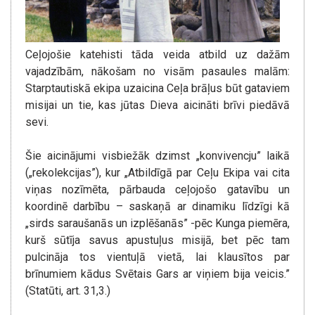
Ceļojošie katehisti tāda veida atbild uz dažām
vajadzībām, nākošam no visām pasaules malām:
Starptautiskā ekipa uzaicina Ceļa brāļus būt gataviem
misijai un tie, kas jūtas Dieva aicināti brīvi piedāvā
sevi.
Šie aicinājumi visbiežāk dzimst „konvivencju” laikā
(„rekolekcijas”), kur „Atbildīgā par Ceļu Ekipa vai cita
viņas nozīmēta, pārbauda ceļojošo gatavību un
koordinē darbību – saskaņā ar dinamiku līdzīgi kā
„sirds saraušanās un izplēšanās” -pēc Kunga piemēra,
kurš sūtīja savus apustuļus misijā, bet pēc tam
pulcināja tos vientuļā vietā, lai klausītos par
brīnumiem kādus Svētais Gars ar viņiem bija veicis.”
(Statūti, art. 31,3.)