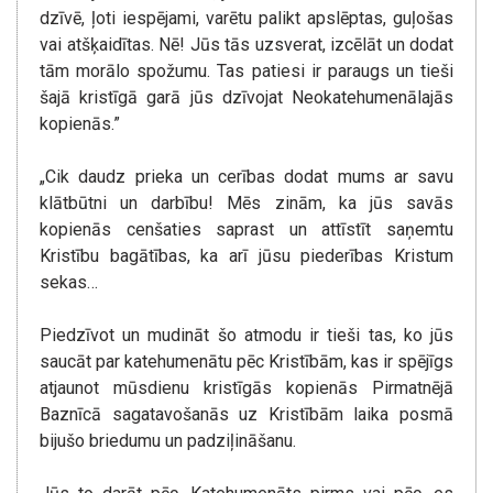
dzīvē, ļoti iespējami, varētu palikt apslēptas, guļošas
vai atšķaidītas. Nē! Jūs tās uzsverat, izcēlāt un dodat
tām morālo spožumu. Tas patiesi ir paraugs un tieši
šajā kristīgā garā jūs dzīvojat Neokatehumenālajās
kopienās.”
„Cik daudz prieka un cerības dodat mums ar savu
klātbūtni un darbību! Mēs zinām, ka jūs savās
kopienās cenšaties saprast un attīstīt saņemtu
Kristību bagātības, ka arī jūsu piederības Kristum
sekas…
Piedzīvot un mudināt šo atmodu ir tieši tas, ko jūs
saucāt par katehumenātu pēc Kristībām, kas ir spējīgs
atjaunot mūsdienu kristīgās kopienās Pirmatnējā
Baznīcā sagatavošanās uz Kristībām laika posmā
bijušo briedumu un padziļināšanu.