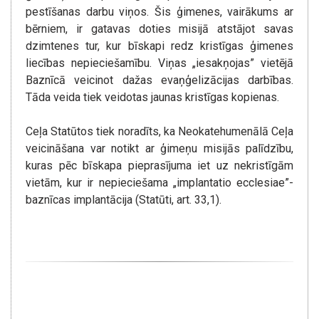
pestīšanas darbu viņos. Šis ģimenes, vairākums ar
bērniem, ir gatavas doties misijā atstājot savas
dzimtenes tur, kur bīskapi redz kristīgas ģimenes
liecības nepieciešamību. Viņas „iesakņojas” vietējā
Baznīcā veicinot dažas evaņģelizācijas darbības.
Tāda veida tiek veidotas jaunas kristīgas kopienas.
Ceļa Statūtos tiek noradīts, ka Neokatehumenālā Ceļa
veicināšana var notikt ar ģimeņu misijās palīdzību,
kuras pēc bīskapa pieprasījuma iet uz nekristīgām
vietām, kur ir nepieciešama „implantatio ecclesiae”-
baznīcas implantācija (Statūti, art. 33,1).