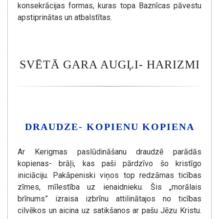
konsekrācijas formas, kuras topa Baznīcas pāvestu
apstiprinātas un atbalstītas.
SVĒTĀ GARA AUGĻI- HARIZMI
DRAUDZE- KOPIENU KOPIENA
Ar Kerigmas paslūdināšanu draudzē parādās
kopienas- brāļi, kas paši pārdzīvo šo kristīgo
iniciāciju. Pakāpeniski viņos top redzāmas ticības
zīmes, mīlestība uz ienaidnieku. Šis „morālais
brīnums” izraisa izbrīnu attilinātajos no ticības
cilvēkos un aicina uz satikšanos ar pašu Jēzu Kristu.