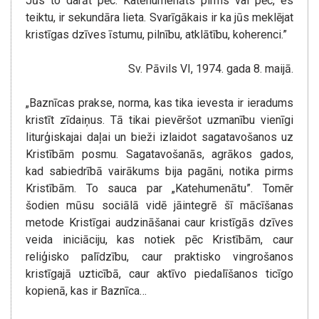
Jūs to darāt pēc. Katehumenāts pirms vai pēc, es
teiktu, ir sekundāra lieta. Svarīgākais ir ka jūs meklējat
kristīgas dzīves īstumu, pilnību, atklātību, koherenci.”
Sv. Pāvils VI, 1974. gada 8. maijā.
„Baznīcas prakse, norma, kas tika ievesta ir ieradums
kristīt zīdaiņus. Tā tikai pievēršot uzmanību vienīgi
liturģiskajai daļai un bieži izlaidot sagatavošanos uz
Kristībām posmu. Sagatavošanās, agrākos gados,
kad sabiedrībā vairākums bija pagāni, notika pirms
Kristībām. To sauca par „Katehumenātu”. Tomēr
šodien mūsu sociālā vidē jāintegrē šī mācīšanas
metode Kristīgai audzināšanai caur kristīgās dzīves
veida iniciāciju, kas notiek pēc Kristībām, caur
reliģisko palīdzību, caur praktisko vingrošanos
kristīgajā uzticībā, caur aktīvo piedalīšanos ticīgo
kopienā, kas ir Baznīca…