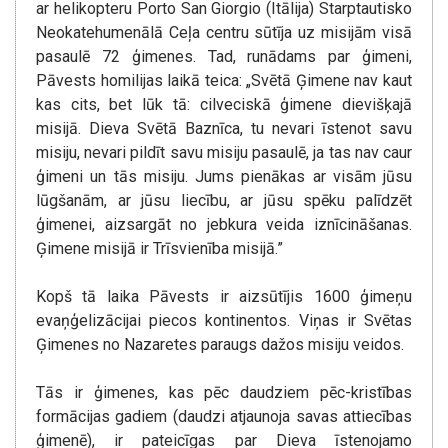
ar helikopteru Porto San Giorgio (Itālija) Starptautisko
Neokatehumenālā Ceļa centru sūtīja uz misijām visā
pasaulē 72 ģimenes. Tad, runādams par ģimeni,
Pāvests homilijas laikā teica: „Svētā Ģimene nav kaut
kas cits, bet lūk tā: cilveciskā ģimene dievišķajā
misijā. Dieva Svētā Baznīca, tu nevari īstenot savu
misiju, nevari pildīt savu misiju pasaulē, ja tas nav caur
ģimeni un tās misiju. Jums pienākas ar visām jūsu
lūgšanām, ar jūsu liecību, ar jūsu spēku palīdzēt
ģimenei, aizsargāt no jebkura veida iznīcināšanas.
Ģimene misijā ir Trīsvienība misijā.”
Kopš tā laika Pāvests ir aizsūtījis 1600 ģimeņu
evaņģelizācijai piecos kontinentos. Viņas ir Svētas
Ģimenes no Nazaretes paraugs dažos misiju veidos.
Tās ir ģimenes, kas pēc daudziem pēc-kristības
formācijas gadiem (daudzi atjaunoja savas attiecības
ģimenē), ir pateicīgas par Dieva īstenojamo