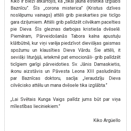
Kiko ir bieži atkārtojis, ka „tikai jauna estētika izglābs
Baznīcu”. Šīs „corona misterica” (Kristus dzīves
noslēpumu vainags) attēli grib pieskarties pie ticīgo
gara dziļumiem. Attēli grib palīdzēt cilvēkam pacelties
pie Dieva. Šīs gleznas darbojas kristieša dvēselē.
Piemēram, Pārveidošanās Tabora kalna apustuļu
klātbūtnē, kur viņi varēja piedzīvot dievišķas gaismas
spožumu un klausīties Dieva Vārdu. Šie attēli, it
sevišķi liturģijā, ietekmē pat emocionāli- grib palīdzēt
ticīgiem garīgi pārveidoties. Sv. Jānis Damaskietis,
ikonu aizstāvis un Pāvesta Leona XIII pasludināts
par Baznīcas doktoru, sacīja: „Ieraudzīju Dieva
cilvēcisko attēlu un mana dvēsele tika izglābta.”
„Lai Svētais Kunga Vaigs palīdz jums būt par viņa
mīlestības lieciniekiem.”
Kiko Argüello