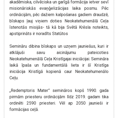
akadēmiska, cilvēciska un garīgā formācija ietver sevī
misionāriskās evaņģelizācijas laika posmu. Pēc
ordinācijām, pēc dažiem kalpošanas gadiem draudzē,
bīskaps ļauj viņiem doties Neokatehumenālā Ceļa
īstenotās misijās- tā kā bija Svētā Krēsla noteikts,
apstiprināts ir noradīts Statūtos
Semināru dibina bīskaps un uzņem jauniešus, kuri ir
atklājuši savu aicinājumu pateicoties
Neokatehumenālā Ceļa Kristīgajai iniciācijai. Semināra
laikā īpaša un fundamentālā lieta ir šī Kristīga
iniciācija Kristīgā kopienā caur Neokatehumenālo
Ceļu.
„Redemptoris Mater” semināros kopš 1990. gada
pirmām priesteru ordinācijām līdz 2019. gadam tika
ordinēti 2590 priesteri. Vēl ap 2050 jaunieši ir
formācijas ceļā.