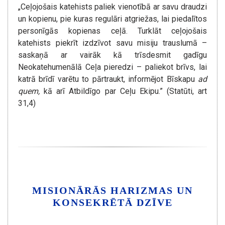
„Ceļojošais katehists paliek vienotībā ar savu draudzi
un kopienu, pie kuras regulāri atgriežas, lai piedalītos
personīgās kopienas ceļā. Turklāt ceļojošais
katehists piekrīt izdzīvot savu misiju trauslumā –
saskaņā ar vairāk kā trīsdesmit gadīgu
Neokatehumenālā Ceļa pieredzi – paliekot brīvs, lai
katrā brīdī varētu to pārtraukt, informējot Bīskapu
ad
quem,
kā arī Atbildīgo par Ceļu Ekipu.” (Statūti, art
31,4)
MISIONĀRĀS HARIZMAS UN
KONSEKRĒTĀ DZĪVE