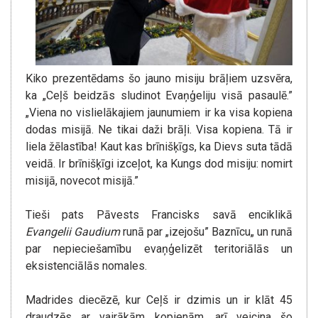
Kiko prezentēdams šo jauno misiju brāļiem uzsvēra,
ka „Ceļš beidzās sludinot Evaņģeliju visā pasaulē.”
„Viena no vislielākajiem jaunumiem ir ka visa kopiena
dodas misijā. Ne tikai daži brāļi. Visa kopiena. Tā ir
liela žēlastība! Kaut kas brīnišķīgs, ka Dievs suta tādā
veidā. Ir brīnišķīgi izceļot, ka Kungs dod misiju: nomirt
misijā, novecot misijā.”
Tieši pats Pāvests Francisks savā enciklikā
Evangelii Gaudium
runā par „izejošu” Baznīcu„ un runā
par nepieciešamību evaņģelizēt teritoriālās un
eksistenciālās nomales.
Madrides diecēzē, kur Ceļš ir dzimis un ir klāt 45
draudzēs ar vairākām kopienām, arī veicina šo