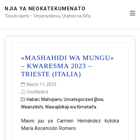
NJIA YA NEOKATEKUMENATO
Tovuti rasmi – Unyenyekevu, Urahisi na Sifa
«MASHAHIDI WA MUNGU»
– KWARESMA 2023 –
TRIESTE (ITALIA)
Machi 11, 2023
CncMadrid
Habari
,
Mahojiano
,
Uncategorized @sw
,
Waanzilishi
,
Wawajibikaji wa Kimataifa
Maoni juu ya Carmen Hernández kutoka
María Ascensión Romero