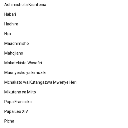
Adhimisho la Kisinfonia
Habari
Hadhira
Hija
Maadhimisho
Mahojiano
Makatekista Wasafiri
Maonyesho ya kimuziki
Mchakato wa Kutangazwa Mwenye Heri
Mikutano ya Miito
Papa Fransisko
Papa Leo XIV
Picha