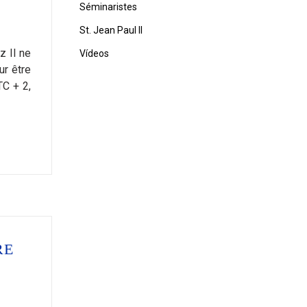
Séminaristes
St. Jean Paul II
z Il ne
Vídeos
ur être
TC + 2,
RE