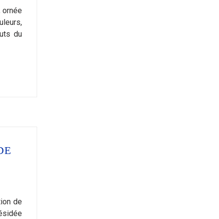
, ornée
leurs,
buts du
DE
tion de
résidée