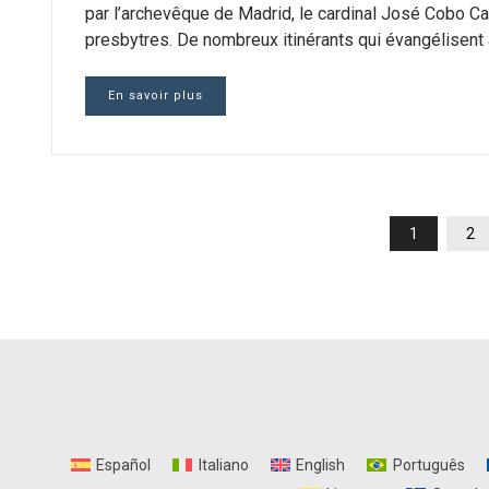
par l’archevêque de Madrid, le cardinal José Cobo Ca
presbytres. De nombreux itinérants qui évangélisent 
En savoir plus
PAGINATION
1
2
DES
PUBLICATIONS
Español
Italiano
English
Português