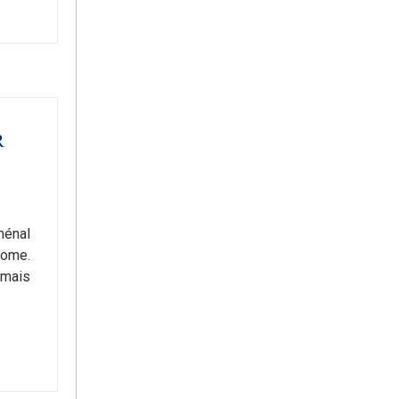
R
ménal
Rome.
 mais