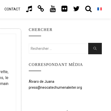
CONTACT
CHERCHER
Rechercher:
Chercher
CORRESPONDANT MÉDIA
ette,
s, le
Álvaro de Juana
a main
press@neocatechumenaleiter.org