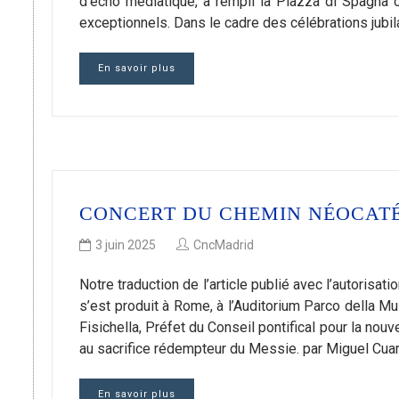
d’écho médiatique, a rempli la Piazza di Spagna
exceptionnels. Dans le cadre des célébrations jubil
En savoir plus
CONCERT DU CHEMIN NÉOCAT
3 juin 2025
CncMadrid
Notre traduction de l’article publié avec l’autori
s’est produit à Rome, à l’Auditorium Parco della M
Fisichella, Préfet du Conseil pontifical pour la nou
au sacrifice rédempteur du Messie. par Miguel Cuar
En savoir plus