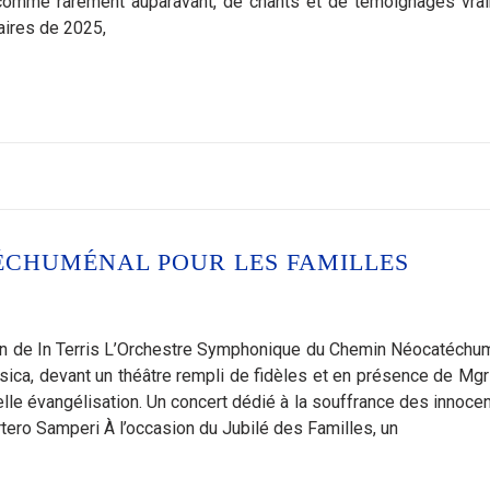
 comme rarement auparavant, de chants et de témoignages vra
aires de 2025,
ÉCHUMÉNAL POUR LES FAMILLES
sation de In Terris L’Orchestre Symphonique du Chemin Néocatéchu
usica, devant un théâtre rempli de fidèles et en présence de Mgr
velle évangélisation. Un concert dédié à la souffrance des innocen
tero Samperi À l’occasion du Jubilé des Familles, un