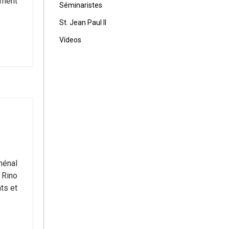
iment
Séminaristes
St. Jean Paul II
Vídeos
ménal
 Rino
ts et