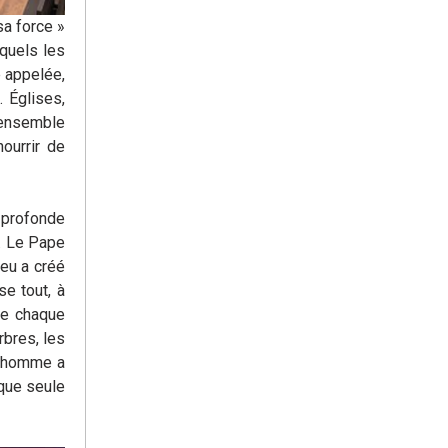
sa force »
squels les
é appelée,
. Églises,
 ensemble
ourrir de
 profonde
’. Le Pape
ieu a créé
e tout, à
ue chaque
rbres, les
l’homme a
 que seule