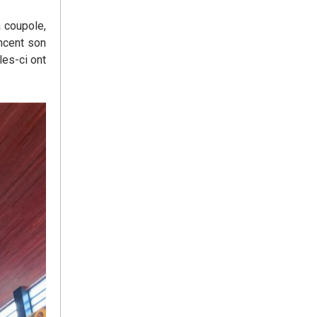
a coupole,
ncent son
les-ci ont