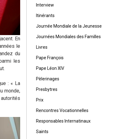
Interview
Itinérants
Journée Mondiale de la Jeunesse
Journées Mondiales des Familles
jacent. En
’années le
Livres
nandez du
Pape François
parmi les
ut.
Pape Léon XIV
Pèlerinages
que : « La
Presbytres
du monde,
autorités
Prix
Rencontres Vocationnelles
Responsables Internatinaux
Saints