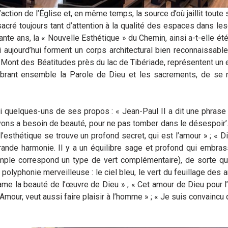
action de l’Église et, en même temps, la source d’où jaillit toute 
sacré toujours tant d’attention à la qualité des espaces dans le
te ans, la « Nouvelle Esthétique » du Chemin, ainsi a-t-elle ét
 aujourd’hui forment un corps architectural bien reconnaissable
 Mont des Béatitudes près du lac de Tibériade, représentent un
lébrant ensemble la Parole de Dieu et les sacrements, de se n
i quelques-uns de ses propos : « Jean-Paul II a dit une phrase
ivons a besoin de beauté, pour ne pas tomber dans le désespoir
l’esthétique se trouve un profond secret, qui est l’amour » ; « D
rande harmonie. Il y a un équilibre sage et profond qui embrass
mple correspond un type de vert complémentaire), de sorte q
olyphonie merveilleuse : le ciel bleu, le vert du feuillage des a
ame la beauté de l’œuvre de Dieu » ; « Cet amour de Dieu pour 
Amour, veut aussi faire plaisir à l’homme » ; « Je suis convaincu