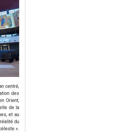
an centré,
ration des
en Orient,
elle de la
nes, et au
réalité du
céleste ».