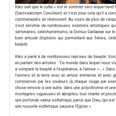
Kiko sait que le culte « est le sommet vers lequel tend l’
(Sacrosanctum Concilium) et c’est pour cela qu’il a con
communautés se réunissent. Au cours de plus de cinquan
s’est enrichie de nombreuses solutions artistiques qui
séminaires, catéchuméniums, la Domus Galilaeae sur le
bien articulé d’options qui permettent aux frères, cé
beauté.
Kiko a parlé à de nombreuses reprises de beauté. Voic
en parlant des artistes : ‘Ce monde dans lequel nous v
a comparé la beauté à l’espérance, à l’amour » ; « Dans 
l’univers et la terre avec un amour immense et avec g
commencer par les couleurs (à chaque rouge par exe
chose renvoie à une autre, dans une polychromie et une p
montagnes rugueuses et abruptes, tout chante et procl
une profonde valeur esthétique, parce que Dieu, qui est 
une nouvelle esthétique sauvera l’Église ».