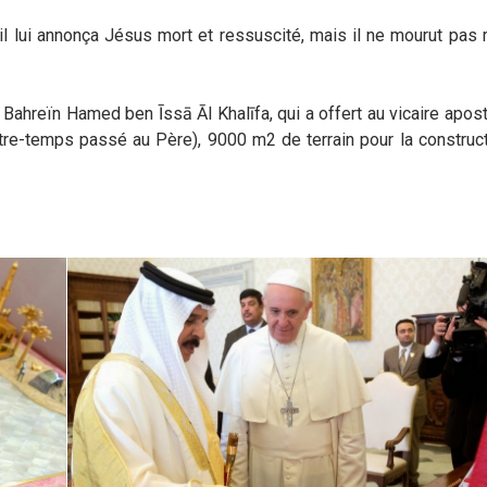
, il lui annonça Jésus mort et ressuscité, mais il ne mourut pas 
 du Bahreïn Hamed ben Īssā Āl Khalīfa, qui a offert au vicaire apos
entre-temps passé au Père), 9000 m2 de terrain pour la construc