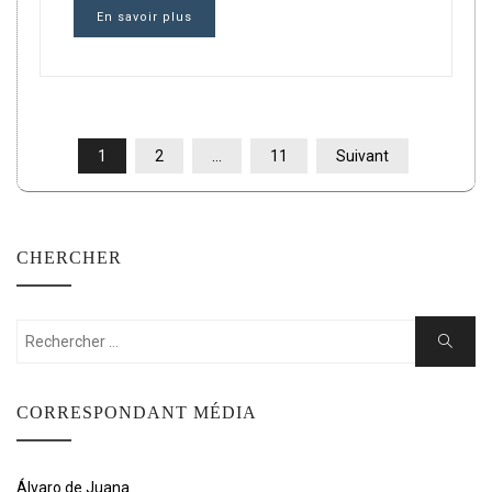
En savoir plus
PAGINATION
1
2
…
11
Suivant
DES
PUBLICATIONS
CHERCHER
Rechercher:
Cherche
CORRESPONDANT MÉDIA
Álvaro de Juana