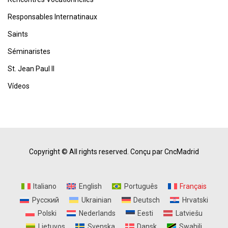
Responsables Internatinaux
Saints
Séminaristes
St. Jean Paul II
Vídeos
Copyright © All rights reserved.
Conçu par CncMadrid
Italiano
English
Português
Français
Русский
Ukrainian
Deutsch
Hrvatski
Polski
Nederlands
Eesti
Latviešu
Lietuvos
Svenska
Dansk
Swahili