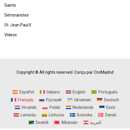
Saints
Séminaristes
St. Jean Paul II
Vídeos
Copyright © All rights reserved.
Conçu par CncMadrid
Español
Italiano
English
Português
Français
Русский
Ukrainian
Deutsch
Hrvatski
Polski
Nederlands
Eesti
Latviešu
Lietuvos
Svenska
Dansk
Swahili
Albanian
العربية