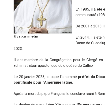
En 1985, il a été
communauté (1988-
De 2001 à 2013, i
©
Vatican media
En 2014, il a été
Dame de Guadalup
2023.
Il est membre de la Congrégation pour le Clergé e
administrateur apostolique du diocèse de Callao.
Le 20 janvier 2023, le pape l’a nommé
préfet du Dica
pontificale pour l’Amérique latine
.
Après la mort du pape François, le conclave réuni à R
La devise du pape Léon XIV est «
in Illo uno unum
»,