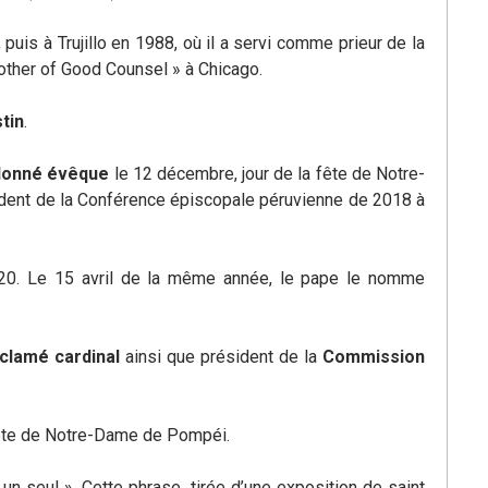
uis à Trujillo en 1988, où il a servi comme prieur de la
Mother of Good Counsel » à Chicago.
tin
.
donné évêque
le 12 décembre, jour de la fête de Notre-
dent de la Conférence épiscopale péruvienne de 2018 à
20. Le 15 avril de la même année, le pape le nomme
oclamé cardinal
ainsi que président de la
Commission
fête de Notre-Dame de Pompéi.
 un seul ». Cette phrase, tirée d’une exposition de saint