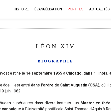
HISTOIRE
ÉVANGÉLISATION
PONTIFES
ACTUALITÉS
LÉON XIV
BIOGRAPHIE
evost est né le
14 septembre 1955
à
Chicago, dans l’Illinois,
 âge, il est entré
dans l’ordre de Saint Augustin (OSA)
, où i
19 juin 1982.
études supérieures dans divers instituts : un
Master en théo
it canonique
à l’Université pontificale Saint-Thomas d’Aquin à R