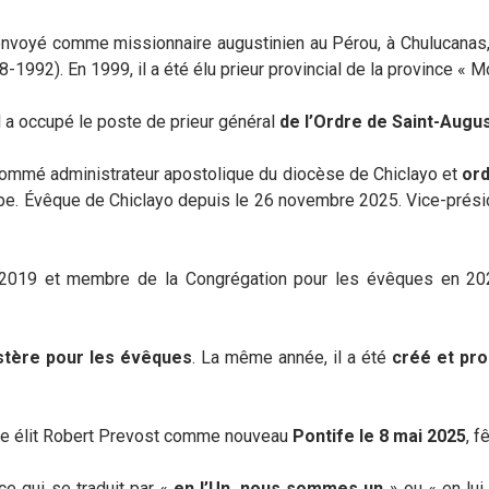
 envoyé comme missionnaire augustinien au Pérou, à Chulucanas, p
1992). En 1999, il a été élu prieur provincial de la province « 
l a occupé le poste de prieur général
de l’Ordre de Saint-Augus
 nommé administrateur apostolique du diocèse de Chiclayo et
or
e. Évêque de Chiclayo depuis le 26 novembre 2025. Vice-prési
n 2019 et membre de la Congrégation pour les évêques en 20
stère pour les évêques
. La même année, il a été
créé et pr
ome élit Robert Prevost comme nouveau
Pontife le 8 mai 2025
, 
 ce qui se traduit par «
en l’Un, nous sommes un
» ou « en lui,