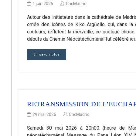
1 juin 2026
CncMadrid
Autour des initiateurs dans la cathédrale de Madr
ornée des icônes de Kiko Argūello, qui, dans la
couleurs, reflètent la merveille, ce quelque chos
débuts du Chemin Néocatéchuménal fut célébré ici, à
En savoir plus
RETRANSMISSION DE L’EUCHAR
29 mai 2026
CncMadrid
Samedi 30 mai 2026 à 20h00 (heure de Madr
néocatéchuménal Message du Pape Léon XIV Ma