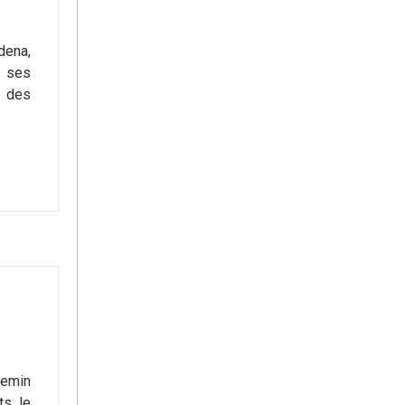
dena,
e ses
e des
emin
ts le