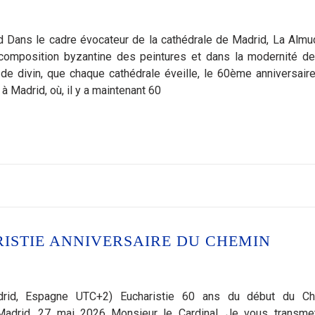
id Dans le cadre évocateur de la cathédrale de Madrid, La Almu
 composition byzantine des peintures et dans la modernité d
e de divin, que chaque cathédrale éveille, le 60ème anniversair
 Madrid, où, il y a maintenant 60
ISTIE ANNIVERSAIRE DU CHEMIN
id, Espagne UTC+2) Eucharistie 60 ans du début du Ch
drid, 27 mai 2026 Monsieur le Cardinal, Je vous transme