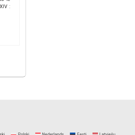
XIV :
ski
Polski
Nederlands
Eesti
Latviešu