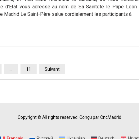
e d’État vous adresse au nom de Sa Sainteté le Pape Léon 
Madrid Le Saint-Père salue cordialement les participants à
…
11
Suivant
Copyright © All rights reserved.
Conçu par CncMadrid
Français
Русский
Ukrainian
Deutsch
Hrvat