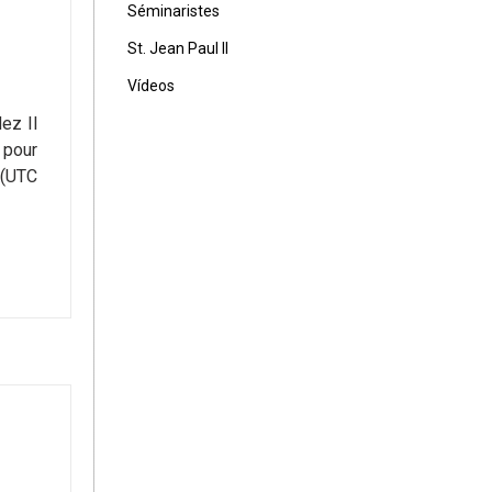
Séminaristes
St. Jean Paul II
Vídeos
ez Il
f pour
 (UTC