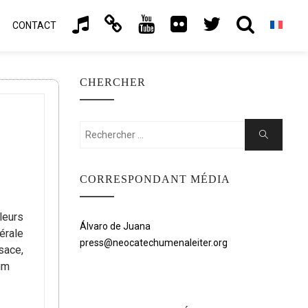
CONTACT
CHERCHER
Rechercher:
Chercher
CORRESPONDANT MÉDIA
leurs
Álvaro de Juana
érale
press@neocatechumenaleiter.org
sace,
um