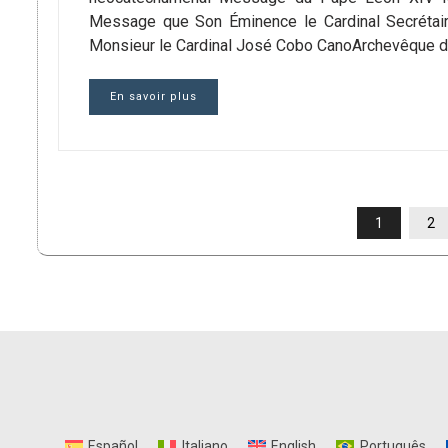
Message que Son Éminence le Cardinal Secrétair
Monsieur le Cardinal José Cobo CanoArchevêque de 
En savoir plus
PAGINATION
1
2
DES
PUBLICATIONS
Español
Italiano
English
Português