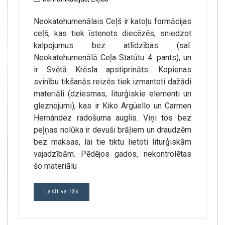
Neokatehumenālais Ceļš ir katoļu formācijas
ceļš, kas tiek īstenots diecēzēs, sniedzot
kalpojumus bez atlīdzības (sal.
Neokatehumenālā Ceļa Statūtu 4. pants), un
ir Svētā Krēsla apstiprināts. Kopienas
svinību tikšanās reizēs tiek izmantoti dažādi
materiāli (dziesmas, liturģiskie elementi un
gleznojumi), kas ir Kiko Argüello un Carmen
Hernández radošuma auglis. Viņi tos bez
peļņas nolūka ir devuši brāļiem un draudzēm
bez maksas, lai tie tiktu lietoti liturģiskām
vajadzībām. Pēdējos gados, nekontrolētas
šo materiālu
Lasīt vairāk