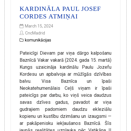
KARDINĀLA PAUL JOSEF
CORDES ATMIŅAI
March 15, 2024
CncMadrid
komunikācijas
Pateicīgi Dievam par viņa dārgo kalpošanu
Baznīcā Vakar vakarā (2024. gada 15. martā)
Kungs uzaicināja kardinālu Paulu Jozefu
Kordesu un apbalvoja ar mūžīgās dzīvības
balvu. Visa Baznīca un īpaši
Neokatehumenālais Ceļš viņam ir īpaši
pateicīgs par darbu, ko viņš veica daudzus
savas dzīves gadus, pavadot ar viņa
gudrajiem padomiem daudzu ekleziālu
kopienu un kustību dzimšanu un izaugsmi —
ar pakāpenisku iekļaušanos Baznīcā. Šīs
jaunās realitātes uzplauka pēc Vatikāna II