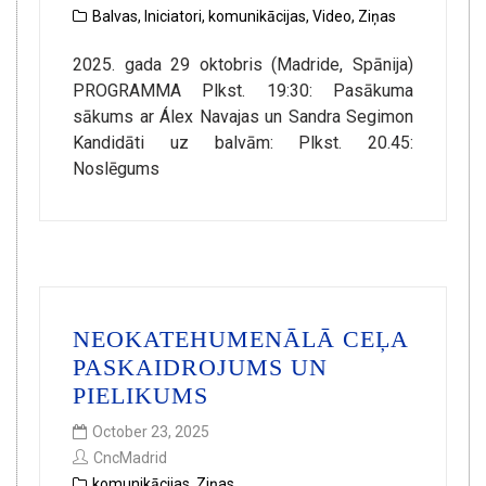
Balvas
,
Iniciatori
,
komunikācijas
,
Video
,
Ziņas
2025. gada 29 oktobris (Madride, Spānija)
PROGRAMMA Plkst. 19:30: Pasākuma
sākums ar Álex Navajas un Sandra Segimon
Kandidāti uz balvām: Plkst. 20.45:
Noslēgums
NEOKATEHUMENĀLĀ CEĻA
PASKAIDROJUMS UN
PIELIKUMS
October 23, 2025
CncMadrid
komunikācijas
,
Ziņas