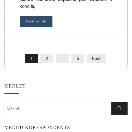
koncila,
Lasīt vairāk
POSTS
1
2
…
5
Next
PAGINATION
MEKLĒT
Search
Search
for:
MEDIJU KORESPONDENTS