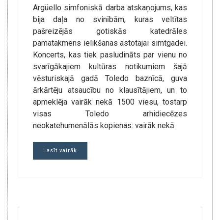
Argüello simfoniskā darba atskaņojums, kas
bija daļa no svinībām, kuras veltītas
pašreizējās gotiskās katedrāles
pamatakmens ielikšanas astotajai simtgadei.
Koncerts, kas tiek pasludināts par vienu no
svarīgākajiem kultūras notikumiem šajā
vēsturiskajā gadā Toledo baznīcā, guva
ārkārtēju atsaucību no klausītājiem, un to
apmeklēja vairāk nekā 1500 viesu, tostarp
visas Toledo arhidiecēzes
neokatehumenālās kopienas: vairāk nekā
Lasīt vairāk