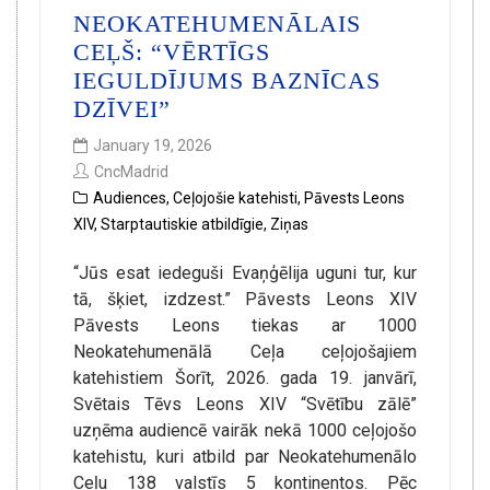
NEOKATEHUMENĀLAIS
CEĻŠ: “VĒRTĪGS
IEGULDĪJUMS BAZNĪCAS
DZĪVEI”
January 19, 2026
CncMadrid
Audiences
,
Ceļojošie katehisti
,
Pāvests Leons
XIV
,
Starptautiskie atbildīgie
,
Ziņas
“Jūs esat iedeguši Evaņģēlija uguni tur, kur
tā, šķiet, izdzest.” Pāvests Leons XIV
Pāvests Leons tiekas ar 1000
Neokatehumenālā Ceļa ceļojošajiem
katehistiem Šorīt, 2026. gada 19. janvārī,
Svētais Tēvs Leons XIV “Svētību zālē”
uzņēma audiencē vairāk nekā 1000 ceļojošo
katehistu, kuri atbild par Neokatehumenālo
Ceļu 138 valstīs 5 kontinentos. Pēc