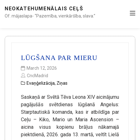
NEOKATEHUMENĀLAIS CEĻŠ
Of. mājaslapa- “Pazemība, vienkāršība, slava.”
LŪGŠANA PAR MIERU
March 12, 2026
CncMadrid
Evaņģelizācija
,
Ziņas
Saskaņā ar Svētā Tēva Leona XIV aicinājumu
pagājušās svētdienas lūgšanā Angelus:
Starptautiskā komanda, kas ir atbildīga par
Ceļu – Kiko, Mario un Maria Ascension –
aicina visus kopienu brāļus nākamajā
piektdienā, 2026. gada 13. martā, veltīt Lielā