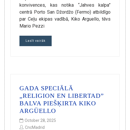
konvivences, kas notika “Jahves kalpa”
centrā Porto San Džordžo (Fermo) atbildīgo
par Ceļu ekipas vadībā, Kiko Arguello, tēvs
Mario Pezzi
Lasīt vairāk
GADA SPECIĀLĀ
„RELIGION EN LIBERTAD”
BALVA PIEŠĶIRTA KIKO
ARGÜELLO
October 28, 2025
CncMadrid