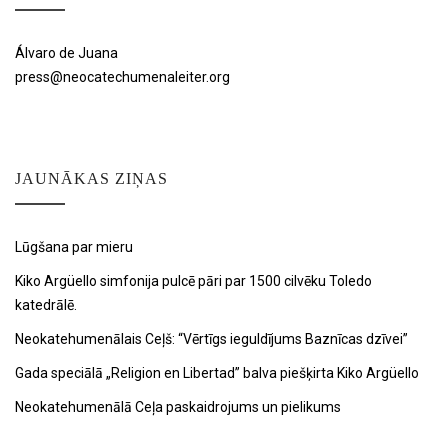
Álvaro de Juana
press@neocatechumenaleiter.org
JAUNĀKAS ZIŅAS
Lūgšana par mieru
Kiko Argüello simfonija pulcē pāri par 1500 cilvēku Toledo
katedrālē.
Neokatehumenālais Ceļš: “Vērtīgs ieguldījums Baznīcas dzīvei”
Gada speciālā „Religion en Libertad” balva piešķirta Kiko Argüello
Neokatehumenālā Ceļa paskaidrojums un pielikums