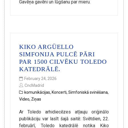
Gavēņa gavēni un lūgšanu par mieru.
KIKO ARGÜELLO
SIMFONIJA PULCĒ PĀRI
PAR 1500 CILVĒKU TOLEDO
KATEDRĀLĒ.
February 24, 2026
CncMadrid
komunikācijas
,
Koncerti
,
Simfoniskā svinēšana
,
Video
,
Ziņas
Ar Toledo arhidiecēzes atļauju oriģinālo
publikāciju var lasīt šajā saitē: Svētdien, 22.
februārī, Toledo katedrālē notika Kiko