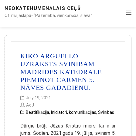
NEOKATEHUMENĀLAIS CEĻŠ
Of. mājaslapa- “Pazemība, vienkāršība, slava.”
KIKO ARGUELLO
UZRAKSTS SVINĪBĀM
MADRIDES KATEDRĀLĒ
PIEMINOT CARMEN 5.
NĀVES GADADIENU.
July 19, 2021
AdJ
Beatifikācija
,
Iniciatori
,
komunikācijas
,
Svinības
Dārgie brāļi, Jēzus Kristus miers, lai ir ar
jums. Šodien, 2021.gada 19. jūlijs, svinam 5.