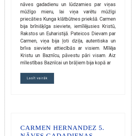
nāves gadadienu un lūdzamies par viņas
mūžīgo mieru, lai viņa varētu mūžīgi
priecāties Kunga klātbūtnes priekšā. Carmen
bija brīnišķīga sieviete, iemīlējusies Kristū,
Rakstos un Euharistijā. Pateicos Dievam par
Carmen, viņa bija ļoti dziļa, autentiska un
brīva sieviete attiecībās ar visiem. Mīlēja
Kristu un Baznīcu, pāvestu pāri visam. Aiz
mīlestības Baznīcai un brāļiem bija kopā ar
Lasīt vairāk
CARMEN HERNANDEZ 5.
NĀVES GADADIENAS