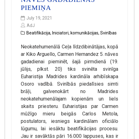
PIEMIŅA
July 19, 2021
AdJ
Beatifikācija
,
Iniciatori
,
komunikācijas
,
Svinības
Neokatehumenālā Ceļa līdzdibinātājas, kopā
ar Kiko Arguello, Carmen Hernandez 5. nāves
gadadienai pieminēt, šajā pirmdienā (19.
jūlijs, plkst. 20) tiks svinēta svinīga
Euharistija Madrides kardināla arhibīskapa
Osoro vadībā. Svinībās piedalīsies simti
brāļi, galvenokārt no Madrides
neokatehumenālajam kopienām un liels
skaits priesteru. Euharistijas par Carmen
mūžīgo mieru beigās Carlos Metola,
postulators, iesniegs kardinālam oficiālo
lūgumu, lai iesāktu beatifikācijas procesu.
Jau ir savāktās pāri 16.000 lappuses, kas ir