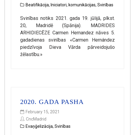
Beatifikācija
,
Iniciatori
,
komunikācijas
,
Svinības
Svinības notiks 2021. gada 19. jūlijā, plkst.
20, Madridē (Spānija). MADRIDES
ARHIDIECĒZE Carmen Hernandez nāves 5.
gadadienas svinības «Carmen Hernández
piedzīvoja Dieva Vārda pārveidojušo
žēlastību.»
2020. GADA PASHA
February 15, 2021
CncMadrid
Evaņģelizācija
,
Svinības