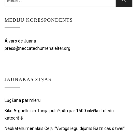
Search
for:
MEDIJU KORESPONDENTS
Álvaro de Juana
press@neocatechumenaleiter.org
JAUNĀKAS ZIŅAS
Lūgšana par mieru
Kiko Argüello simfonija pulcē pāri par 1500 cilvēku Toledo
katedrālē.
Neokatehumenālais Ceļš: “Vērtīgs ieguldījums Baznīcas dzīvei”