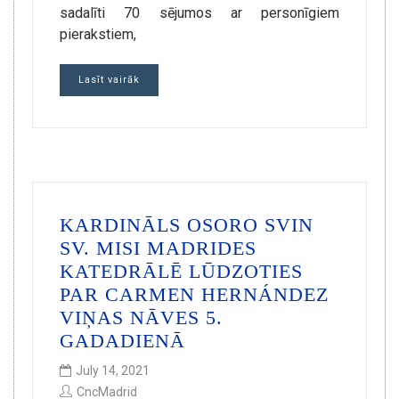
sadalīti 70 sējumos ar personīgiem
pierakstiem,
Lasīt vairāk
KARDINĀLS OSORO SVIN
SV. MISI MADRIDES
KATEDRĀLĒ LŪDZOTIES
PAR CARMEN HERNÁNDEZ
VIŅAS NĀVES 5.
GADADIENĀ
July 14, 2021
CncMadrid