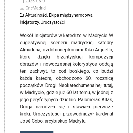
2026-06-01
CncMadrid
Aktualności
,
Ekipa międzynarodowa
,
Inicjatorzy
,
Uroczystości
Wokół Inicjatorów w katedrze w Madrycie W
sugestywnej scenerii madryckiej katedry
Almudena, ozdobionej ikonami Kiko Argüello,
które dzięki bizantyjskiej kompozycji
obrazów i nowoczesnej kolorystyce oddają
ten zachwyt, to coś boskiego, co budzi
każda katedra, obchodzono 60. rocznicę
początków Drogi Neokatechumenalnej tutaj,
w Madrycie, gdzie już 60 lat temu, w jednej z
jego peryferyjnych dzielnic, Palomeras Altas,
Droga narodziła się i stawiała pierwsze
kroki. Uroczystości przewodniczył kardynał
José Cobo, arcybiskup Madrytu,