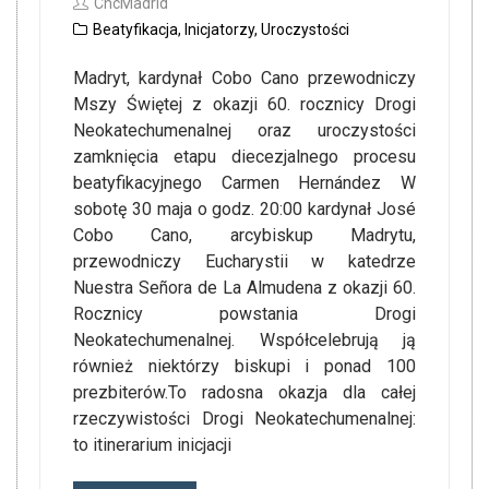
CncMadrid
Beatyfikacja
,
Inicjatorzy
,
Uroczystości
Madryt, kardynał Cobo Cano przewodniczy
Mszy Świętej z okazji 60. rocznicy Drogi
Neokatechumenalnej oraz uroczystości
zamknięcia etapu diecezjalnego procesu
beatyfikacyjnego Carmen Hernández W
sobotę 30 maja o godz. 20:00 kardynał José
Cobo Cano, arcybiskup Madrytu,
przewodniczy Eucharystii w katedrze
Nuestra Señora de La Almudena z okazji 60.
Rocznicy powstania Drogi
Neokatechumenalnej. Współcelebrują ją
również niektórzy biskupi i ponad 100
prezbiterów.To radosna okazja dla całej
rzeczywistości Drogi Neokatechumenalnej:
to itinerarium inicjacji