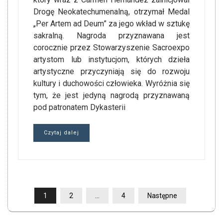
Drogę Neokatechumenalną, otrzymał Medal
„Per Artem ad Deum” za jego wkład w sztukę
sakralną. Nagroda przyznawana jest
corocznie przez Stowarzyszenie Sacroexpo
artystom lub instytucjom, których dzieła
artystyczne przyczyniają się do rozwoju
kultury i duchowości człowieka. Wyróżnia się
tym, że jest jedyną nagrodą przyznawaną
pod patronatem Dykasterii
Czytaj dalej
STRONICOWANIE
1
2
…
4
Następne
WPISÓW