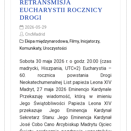
RETRANSMISJA
EUCHARYSTII ROCZNICY
DROGI
2026-05-29
CncMadrid
Ekipa międzynarodowa
,
Filmy
,
Inicjatorzy
,
Komunikaty
,
Uroczystości
Sobota 30 maja 2026 r. o godz. 20.00 (czas
madrycki, Hiszpania, UTC+2) Eucharystia –
60. rocznica powstania Drogi
Neokatechumenalnej List papieża Leona XIV
Madryt, 27 maja 2026 Eminencjo Kardynale
Przekazuję wiadomość, którą w imieniu
Jego Świątobliwości Papieża Leona XIV
przekazuje Jego Eminencja Kardynał
Sekretarz Stanu: Jego Eminencja Kardynał
José Cobo Cano Arcybiskup Madrytu Ojciec