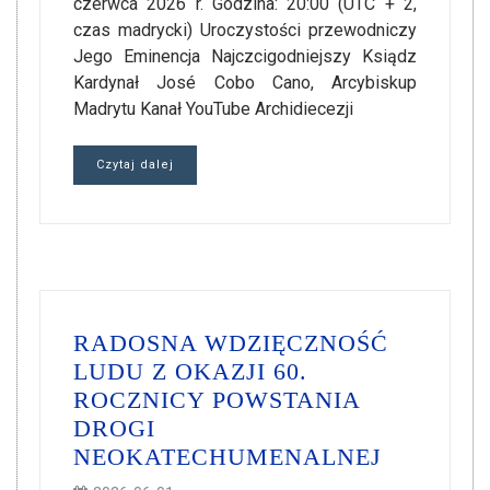
czerwca 2026 r. Godzina: 20:00 (UTC + 2,
czas madrycki) Uroczystości przewodniczy
Jego Eminencja Najczcigodniejszy Ksiądz
Kardynał José Cobo Cano, Arcybiskup
Madrytu Kanał YouTube Archidiecezji
Czytaj dalej
RADOSNA WDZIĘCZNOŚĆ
LUDU Z OKAZJI 60.
ROCZNICY POWSTANIA
DROGI
NEOKATECHUMENALNEJ