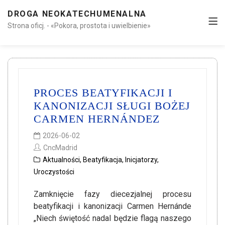
DROGA NEOKATECHUMENALNA
Strona oficj. - «Pokora, prostota i uwielbienie»
PROCES BEATYFIKACJI I
KANONIZACJI SŁUGI BOŻEJ
CARMEN HERNÁNDEZ
2026-06-02
CncMadrid
Aktualności
,
Beatyfikacja
,
Inicjatorzy
,
Uroczystości
Zamknięcie fazy diecezjalnej procesu
beatyfikacji i kanonizacji Carmen Hernánde
„Niech świętość nadal będzie flagą naszego