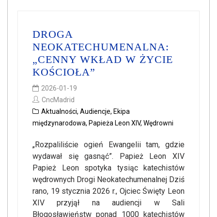
DROGA
NEOKATECHUMENALNA:
„CENNY WKŁAD W ŻYCIE
KOŚCIOŁA”
2026-01-19
CncMadrid
Aktualności
,
Audiencje
,
Ekipa
międzynarodowa
,
Papieża Leon XIV
,
Wędrowni
„Rozpaliliście ogień Ewangelii tam, gdzie
wydawał się gasnąć”. Papież Leon XIV
Papież Leon spotyka tysiąc katechistów
wędrownych Drogi Neokatechumenalnej Dziś
rano, 19 stycznia 2026 r., Ojciec Święty Leon
XIV przyjął na audiencji w Sali
Błogosławieństw ponad 1000 katechistów