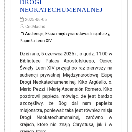
DROGI
NEOKATECHUMENALNEJ
2025-06-05
CncMadrid
Audiencje
,
Ekipa międzynarodowa
,
Inicjatorzy
,
Papieża Leon XIV
Dziś rano, 5 czerwca 2025 r., o godz. 11.00 w
Bibliotece Pałacu Apostolskiego, Ojciec
Święty Leon XIV przyjął po raz pierwszy na
audiencji prywatnej Międzynarodową Ekipę
Drogi Neokatechumenalnej, Kiko Argüello, o.
Mario Pezzi i Marię Ascensión Romero. Kiko
pozdrowił papieża, mówiąc, że jest bardzo
szczęśliwy, że Bóg dał nam papieża
misjonarza, ponieważ taka jest również misja
Drogi Neokatechumenalnej, zarówno w
krajach, które nie znają Chrystusa, jak i w
krajach, które