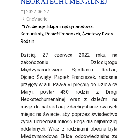
NEOKATECHUMENALNEJ
2022-06-27
CncMadrid
Audiencje
,
Ekipa międzynarodowa
,
Komunikaty
,
Papież Franciszek
,
Światowy Dzień
Rodzin
Dzisiaj, 27 czerwca 2022 roku, na
zakończenie Dziesiątego
Międzynarodowego Spotkania Rodzin,
Ojciec Święty Papież Franciszek, radośnie
przyjęty w auli Pawła VI pieśnią do Dziewicy
Maryi, posłał 430 rodzin z Drogi
Neokatechumenalnej wraz z dziećmi na
misję do najbardziej zdechrystianizowanych
miejsc na świecie, aby poprzez świadectwo
życia, uobecniali miłość Boga dla najbardziej
oddalonych. Wraz z rodzinami obecna była
Międzynarodowa Ekipa odpowiedzialna za