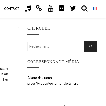
CONTACT
CHERCHER
Rechercher:
Chercher
CORRESPONDANT MÉDIA
us. «
ut en
Álvaro de Juana
c les
press@neocatechumenaleiter.org