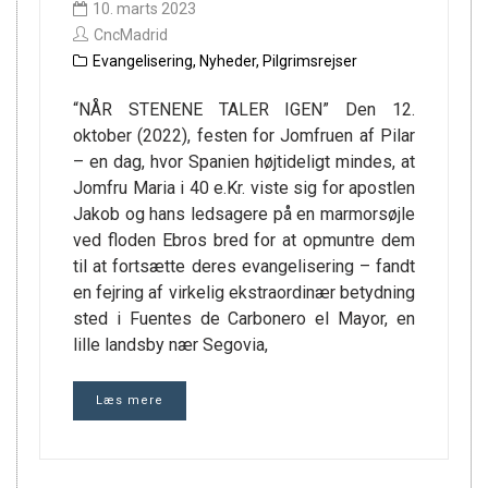
10. marts 2023
CncMadrid
Evangelisering
,
Nyheder
,
Pilgrimsrejser
“NÅR STENENE TALER IGEN” Den 12.
oktober (2022), festen for Jomfruen af Pilar
– en dag, hvor Spanien højtideligt mindes, at
Jomfru Maria i 40 e.Kr. viste sig for apostlen
Jakob og hans ledsagere på en marmorsøjle
ved floden Ebros bred for at opmuntre dem
til at fortsætte deres evangelisering – fandt
en fejring af virkelig ekstraordinær betydning
sted i Fuentes de Carbonero el Mayor, en
lille landsby nær Segovia,
Læs mere