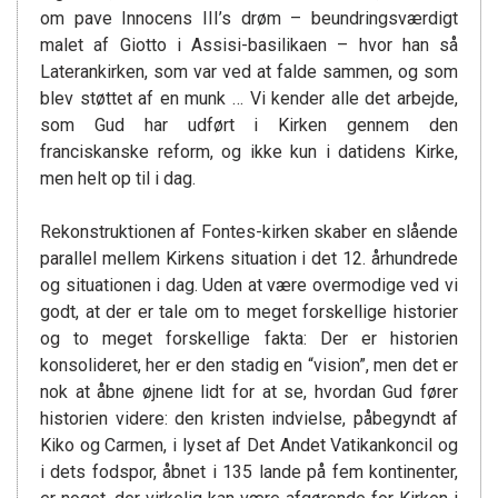
om pave Innocens III’s drøm – beundringsværdigt
malet af Giotto i Assisi-basilikaen – hvor han så
Laterankirken, som var ved at falde sammen, og som
blev støttet af en munk … Vi kender alle det arbejde,
som Gud har udført i Kirken gennem den
franciskanske reform, og ikke kun i datidens Kirke,
men helt op til i dag.
Rekonstruktionen af Fontes-kirken skaber en slående
parallel mellem Kirkens situation i det 12. århundrede
og situationen i dag. Uden at være overmodige ved vi
godt, at der er tale om to meget forskellige historier
og to meget forskellige fakta: Der er historien
konsolideret, her er den stadig en “vision”, men det er
nok at åbne øjnene lidt for at se, hvordan Gud fører
historien videre: den kristen indvielse, påbegyndt af
Kiko og Carmen, i lyset af Det Andet Vatikankoncil og
i dets fodspor, åbnet i 135 lande på fem kontinenter,