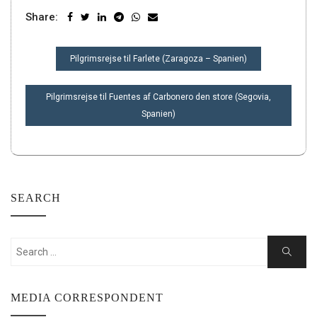
Share:
INDLÆGSNAVIGATION
Pilgrimsrejse til Farlete (Zaragoza – Spanien)
Pilgrimsrejse til Fuentes af Carbonero den store (Segovia,
Spanien)
SEARCH
Search
Search
for:
MEDIA CORRESPONDENT