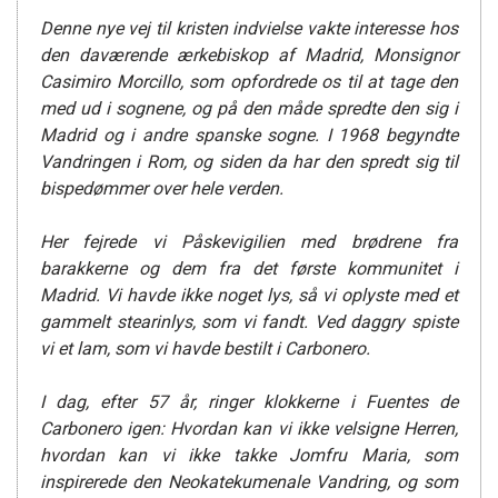
Denne nye vej til kristen indvielse vakte interesse hos
den daværende ærkebiskop af Madrid, Monsignor
Casimiro Morcillo, som opfordrede os til at tage den
med ud i sognene, og på den måde spredte den sig i
Madrid og i andre spanske s
ogne
. I 1968 begyndte
V
andringen
i Rom, og siden da har den spredt sig til
bispedømmer over hele verden.
Her fejrede vi
P
åskevigilien med brødrene fra
barakkerne
og dem fra det første kommunitet i
Madrid. Vi havde ikke noget lys, så vi
oplyste
med et
gammelt stearinlys, som vi fandt. Ved daggry spiste
vi et lam, som vi havde bestilt i Carbonero.
I dag, efter 57 år, ringer klokkerne i Fuentes de
Carbonero igen: Hvordan kan vi ikke velsigne Herren,
hvordan kan vi ikke takke Jomfru Maria, som
inspirerede den
N
eokatekumenale
Vandring
, og som