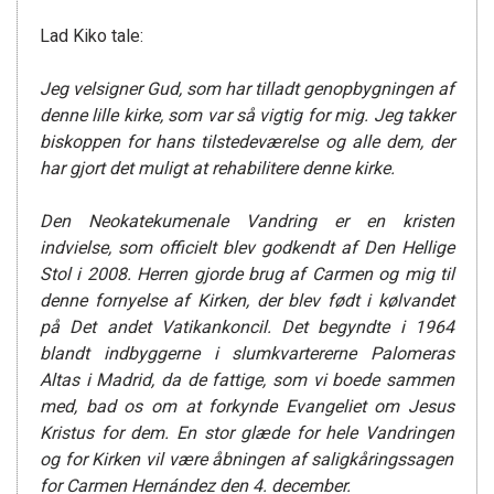
Lad Kiko tale:
Jeg velsigner Gud, som har tilladt genopbygningen af
denne lille kirke, som var så vigtig for mig. Jeg takker
biskoppen for hans tilstedeværelse og alle dem, der
har gjort det muligt at rehabilitere denne kirke.
Den
N
eokatekumenale
Vandring
er en kristen
indvielse, som officielt blev godkendt af Den Hellige
Stol i 2008. Herren gjorde brug af Carmen og mig til
denne fornyelse af Kirken, der blev født i kølvandet
på Det andet Vatikankoncil. Det begyndte i 1964
blandt indbyggerne i slumkvartererne Palomeras
Altas i Madrid, da de fattige, som vi boede sammen
med, bad os om at forkynde
E
vangeliet om Jesus
Kristus for dem. En stor glæde for hele
Vandringen
og for Kirken vil være åbningen af saligkåringssagen
for Carmen Hernández den 4. december.