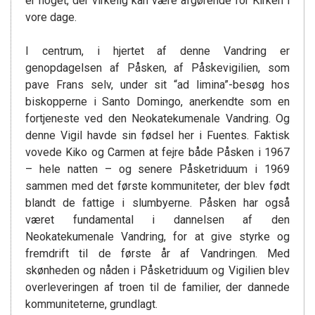
er noget, der virkelig kan være afgørende for Kirken i
vore dage.
I centrum, i hjertet af denne Vandring er
genopdagelsen af Påsken, af Påskevigilien, som
pave Frans selv, under sit “ad limina”-besøg hos
biskopperne i Santo Domingo, anerkendte som en
fortjeneste ved den Neokatekumenale Vandring. Og
denne Vigil havde sin fødsel her i Fuentes. Faktisk
vovede Kiko og Carmen at fejre både Påsken i 1967
– hele natten – og senere Påsketriduum i 1969
sammen med det første kommuniteter, der blev født
blandt de fattige i slumbyerne. Påsken har også
været fundamental i dannelsen af den
Neokatekumenale Vandring, for at give styrke og
fremdrift til de første år af Vandringen. Med
skønheden og nåden i Påsketriduum og Vigilien blev
overleveringen af troen til de familier, der dannede
kommuniteterne, grundlagt.