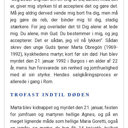
er, giver mig styrken til at acceptere det og gøre det.
Må jeg aldrig derved vende mig bort fra dig, men må
jeg gøre de reb, der binder mig til dig, stadig
stærkere. For jeg overlader det til Dig alene at lede
mig. Du alene, min Gud. Du bestemmer i mig, og jeg
accepterer. Det er sådan, jeg vil nå lykken”. Sådan
skrev den unge Guds tjener Marta Obregón (1969-
1992), kyskhedens martyr, kort før sin død. Hun blev
myrdet den 21. januar 1992 i Burgos i en alder af 22
år, mens hun forsvarede sin renhed og jomfruelighed
med al sin styrke. Hendes saligkåringsproces er
allerede i gang i Rom.
TROFAST INDTIL DØDEN
Marta blev kidnappet og myrdet den 21. januar, festen
for jomfruen og martyren hellige Agnes, og på en
meget lignende måde som hellige Maria Goretti, også