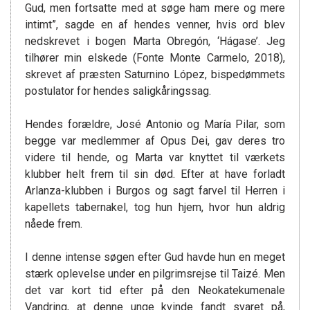
Gud, men fortsatte med at søge ham mere og mere
intimt”, sagde en af hendes venner, hvis ord blev
nedskrevet i bogen Marta Obregón, ‘Hágase’. Jeg
tilhører min elskede (Fonte Monte Carmelo, 2018),
skrevet af præsten Saturnino López, bispedømmets
postulator for hendes saligkåringssag.
Hendes forældre, José Antonio og María Pilar, som
begge var medlemmer af Opus Dei, gav deres tro
videre til hende, og Marta var knyttet til værkets
klubber helt frem til sin død. Efter at have forladt
Arlanza-klubben i Burgos og sagt farvel til Herren i
kapellets tabernakel, tog hun hjem, hvor hun aldrig
nåede frem.
I denne intense søgen efter Gud havde hun en meget
stærk oplevelse under en pilgrimsrejse til Taizé. Men
det var kort tid efter på den Neokatekumenale
Vandring, at denne unge kvinde fandt svaret på,