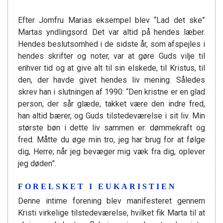
Efter Jomfru Marias eksempel blev “Lad det ske”
Martas yndlingsord. Det var altid på hendes læber.
Hendes beslutsomhed i de sidste år, som afspejles i
hendes skrifter og noter, var at gøre Guds vilje til
enhver tid og at give alt til sin elskede, til Kristus, til
den, der havde givet hendes liv mening. Således
skrev han i slutningen af 1990: “Den kristne er en glad
person, der sår glæde, takket være den indre fred,
han altid bærer, og Guds tilstedeværelse i sit liv. Min
største bøn i dette liv sammen er: dømmekraft og
fred. Måtte du øge min tro, jeg har brug for at følge
dig, Herre; når jeg bevæger mig væk fra dig, oplever
jeg døden”.
FORELSKET I EUKARISTIEN
Denne intime forening blev manifesteret gennem
Kristi virkelige tilstedeværelse, hvilket fik Marta til at