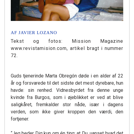
AF JAVIER LOZANO
Tekst og fotos: Mission Magazine
www.revistamision.com, artikel bragt i nummer
72.
Guds tjenerinde Marta Obregón døde i en alder af 22
år og forsvarede til det sidste det mest dyrebare, hun
havde: sin renhed. Vidnesbyrdet fra denne unge
kvinde fra Burgos, som i øjeblikket er ved at blive
saligkåret, fremkalder stor nåde, især i dagens
verden, som ikke giver kroppen den værdi, den
fortjener.
“Jeg beder Dig kun om én ting: at Du, uanset hvad det