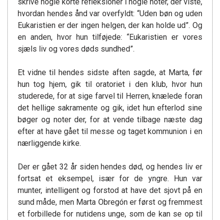
skrive nogle korte refleksioner i nogle noter, der viste,
hvordan hendes ånd var overfyldt: “Uden bøn og uden
Eukaristien er der ingen helgen, der kan holde ud”. Og
en anden, hvor hun tilføjede: “Eukaristien er vores
sjæls liv og vores døds sundhed”.
Et vidne til hendes sidste aften sagde, at Marta, før
hun tog hjem, gik til oratoriet i den klub, hvor hun
studerede, for at sige farvel til Herren, knælede foran
det hellige sakramente og gik, idet hun efterlod sine
bøger og noter der, for at vende tilbage næste dag
efter at have gået til messe og taget kommunion i en
nærliggende kirke.
Der er gået 32 år siden hendes død, og hendes liv er
fortsat et eksempel, især for de yngre. Hun var
munter, intelligent og forstod at have det sjovt på en
sund måde, men Marta Obregón er først og fremmest
et forbillede for nutidens unge, som de kan se op til