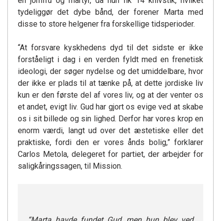
en jomfru og martyr, da hun fik 14 knivstik, hvilket
tydeliggør det dybe bånd, der forener Marta med
disse to store helgener fra forskellige tidsperioder.
“At forsvare kyskhedens dyd til det sidste er ikke
forståeligt i dag i en verden fyldt med en frenetisk
ideologi, der søger nydelse og det umiddelbare, hvor
der ikke er plads til at tænke på, at dette jordiske liv
kun er den første del af vores liv, og at der venter os
et andet, evigt liv. Gud har gjort os evige ved at skabe
os i sit billede og sin lighed. Derfor har vores krop en
enorm værdi, langt ud over det æstetiske eller det
praktiske, fordi den er vores ånds bolig,” forklarer
Carlos Metola, delegeret for partiet, der arbejder for
saligkåringssagen, til Mission.
“Marta havde fundet Gud, men hun blev ved